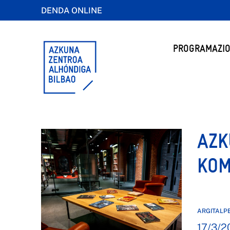
DENDA ONLINE
PROGRAMAZIO
AZK
KOM
ARGITALP
17/3/2