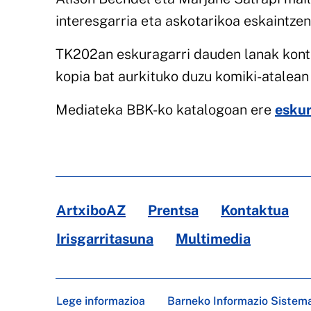
interesgarria eta askotarikoa eskaintze
TK202an eskuragarri dauden lanak kontsu
kopia bat aurkituko duzu komiki-atalean
Mediateka BBK-ko katalogoan ere
eskur
ArtxiboAZ
Prentsa
Kontaktua
Irisgarritasuna
Multimedia
Lege informazioa
Barneko Informazio Sistem