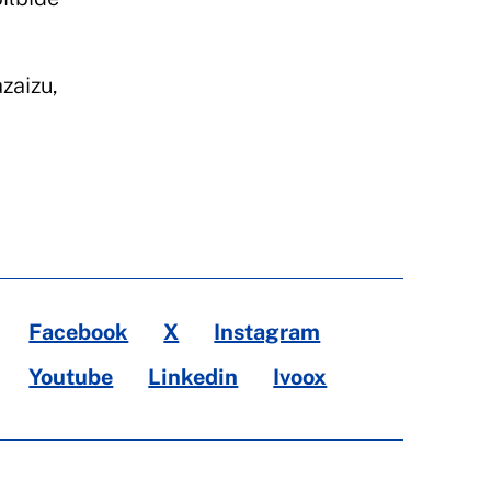
zaizu,
Facebook
X
Instagram
Youtube
Linkedin
Ivoox