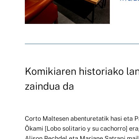
Komikiaren historiako la
zaindua da
Corto Maltesen abenturetatik hasi eta 
Ōkami [Lobo solitario y su cachorro] era
Alison Bechdel eta Marjane Satrapi mail