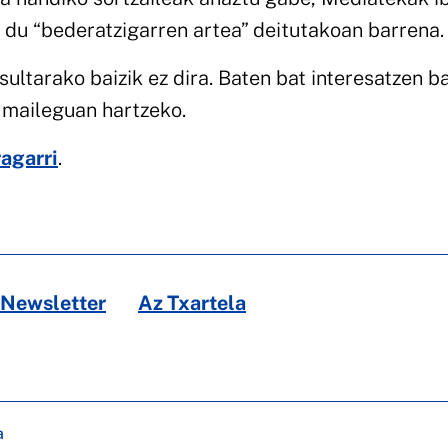
n du “bederatzigarren artea” deitutakoan barrena.
ltarako baizik ez dira. Baten bat interesatzen ba
 maileguan hartzeko.
agarri
.
Newsletter
Az Txartela
a