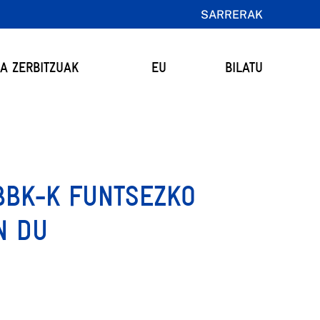
SARRERAK
TA ZERBITZUAK
EU
BILATU
BBK-K FUNTSEZKO
N DU