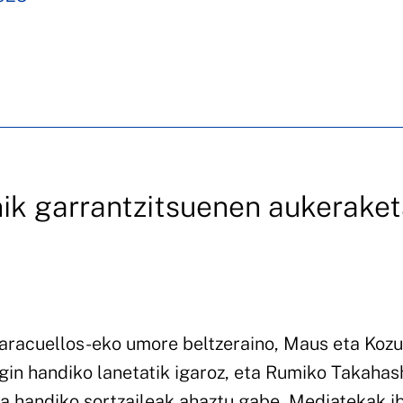
nik garrantzitsuenen aukerake
Paracuellos-eko umore beltzeraino, Maus eta Koz
gin handiko lanetatik igaroz, eta Rumiko Takahash
a handiko sortzaileak ahaztu gabe, Mediatekak ib