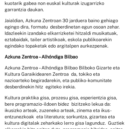
kuotarik gabea non euskal kulturak izugarrizko
garrantzia daukan.
Jaialdian, Azkuna Zentroan 30 jarduera baino gehiago
egingo dira, formatu desberdinetan egun osoan zehar.
Idazleekin izandako elkarrizketei hitzaldi musikatuak,
eztabaidak, tailer artistikoak, eskola publikoarekin
egindako topaketak edo argitalpen aurkezpenak.
Azkuna Zentroa – Alhóndiga Bilbao
Azkuna Zentroa – Alhóndiga Bilbao Bilboko Gizarte eta
Kultura Garaikidearen Zentroa da, tokiko eta
nazioarteko begiradarekin, eta publiko-komunitate
desberdinekin hitz egiteko irekia.
Kultura praktika gisa, prozesu gisa, esperientzia gisa,
bere programazio-ildoen bidez bizitzeko lekua da:
ikusizko arteak, zuzeneko arteak, zinema eta ikus-
entzunezkoak eta literatura; sorkuntza, gizartea eta
kultura digitalak zeharkako lerro gisa lagunduz. Guztiek