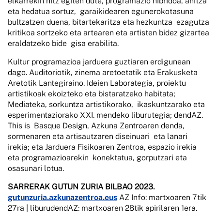
elkarrekin hitz egiten dute, programazio hibridoa, anitza
eta hedatua sortuz, garaikidearen egunerokotasuna
bultzatzen duena, bitartekaritza eta hezkuntza ezagutza
kritikoa sortzeko eta artearen eta artisten bidez gizartea
eraldatzeko bide gisa erabilita.
Kultur programazioa jarduera guztiaren erdigunean
dago. Auditoriotik, zinema aretoetatik eta Erakusketa
Aretotik Lantegiraino. Ideien Laborategia, proiektu
artistikoak ekoizteko eta bistaratzeko habitata;
Mediateka, sorkuntza artistikorako, ikaskuntzarako eta
esperimentaziorako XXI. mendeko liburutegia; dendAZ.
This is Basque Design, Azkuna Zentroaren denda,
sormenaren eta artisautzaren diseinuari eta lanari
irekia; eta Jarduera Fisikoaren Zentroa, espazio irekia
eta programazioarekin konektatua, gorputzari eta
osasunari lotua.
SARRERAK GUTUN ZURIA BILBAO 2023
.
gutunzuria.azkunazentroa.eus
AZ Info: martxoaren 7tik
27ra | liburudendAZ: martxoaren 28tik apirilaren 1era.