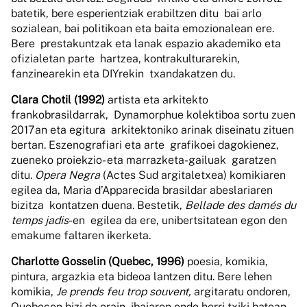
batetik, bere esperientziak erabiltzen ditu bai arlo
sozialean, bai politikoan eta baita emozionalean ere.
Bere prestakuntzak eta lanak espazio akademiko eta
ofizialetan parte hartzea, kontrakulturarekin,
fanzinearekin eta DIYrekin txandakatzen du.
Clara Chotil (1992)
artista eta arkitekto
frankobrasildarrak, Dynamorphue kolektiboa sortu zuen
2017an eta egitura arkitektoniko arinak diseinatu zituen
bertan. Eszenografiari eta arte grafikoei dagokienez,
zueneko proiekzio- eta marrazketa-gailuak garatzen
ditu.
Opera Negra
(Actes Sud argitaletxea) komikiaren
egilea da, Maria d’Apparecida brasildar abeslariaren
bizitza kontatzen duena. Bestetik,
Bellade des damés du
temps jadis
-en egilea da ere, unibertsitatean egon den
emakume faltaren ikerketa.
Charlotte Gosselin (Quebec, 1996)
poesia, komikia,
pintura, argazkia eta bideoa lantzen ditu. Bere lehen
komikia,
Je prends feu trop souvent,
argitaratu ondoren,
Quebecen bizi da orain, ibaiaren ondo herri txiki batean.