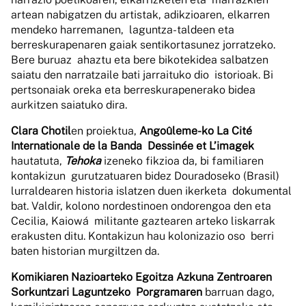
artean nabigatzen du artistak, adikzioaren, elkarren
mendeko harremanen, laguntza-taldeen eta
berreskurapenaren gaiak sentikortasunez jorratzeko.
Bere buruaz ahaztu eta bere bikotekidea salbatzen
saiatu den narratzaile bati jarraituko dio istorioak. Bi
pertsonaiak oreka eta berreskurapenerako bidea
aurkitzen saiatuko dira.
Clara Chotil
en proiektua,
Angoûleme-ko La Cité
Internationale de la Banda Dessinée et L’imagek
hautatuta,
Tehoka
izeneko fikzioa da, bi familiaren
kontakizun gurutzatuaren bidez Douradoseko (Brasil)
lurraldearen historia islatzen duen ikerketa dokumental
bat. Valdir, kolono nordestinoen ondorengoa den eta
Cecilia, Kaiowá militante gaztearen arteko liskarrak
erakusten ditu. Kontakizun hau kolonizazio oso berri
baten historian murgiltzen da.
Komikiaren Nazioarteko Egoitza Azkuna Zentroaren
Sorkuntzari Laguntzeko Porgramaren
barruan dago,