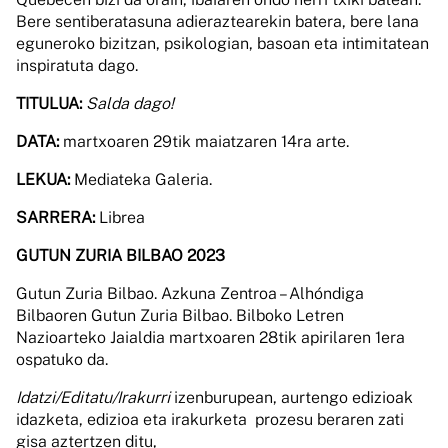
Bere sentiberatasuna adieraztearekin batera, bere lana
eguneroko bizitzan, psikologian, basoan eta intimitatean
inspiratuta dago.
TITULUA:
Salda dago!
DATA:
martxoaren 29tik maiatzaren 14ra arte.
LEKUA:
Mediateka Galeria.
SARRERA:
Librea
GUTUN ZURIA BILBAO 2023
Gutun Zuria Bilbao. Azkuna Zentroa – Alhóndiga
Bilbaoren Gutun Zuria Bilbao. Bilboko Letren
Nazioarteko Jaialdia martxoaren 28tik apirilaren 1era
ospatuko da.
Idatzi/Editatu/Irakurri
izenburupean, aurtengo edizioak
idazketa, edizioa eta irakurketa prozesu beraren zati
gisa aztertzen ditu,