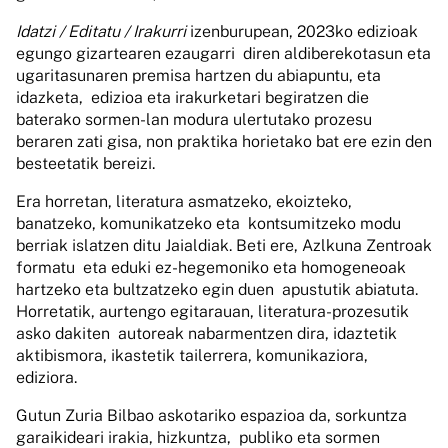
Idatzi / Editatu / Irakurri
izenburupean, 2023ko edizioak
egungo gizartearen ezaugarri diren aldiberekotasun eta
ugaritasunaren premisa hartzen du abiapuntu, eta
idazketa, edizioa eta irakurketari begiratzen die
baterako sormen-lan modura ulertutako prozesu
beraren zati gisa, non praktika horietako bat ere ezin den
besteetatik bereizi.
Era horretan, literatura asmatzeko, ekoizteko,
banatzeko, komunikatzeko eta kontsumitzeko modu
berriak islatzen ditu Jaialdiak. Beti ere, Azlkuna Zentroak
formatu eta eduki ez-hegemoniko eta homogeneoak
hartzeko eta bultzatzeko egin duen apustutik abiatuta.
Horretatik, aurtengo egitarauan, literatura-prozesutik
asko dakiten autoreak nabarmentzen dira, idaztetik
aktibismora, ikastetik tailerrera, komunikaziora,
ediziora.
Gutun Zuria Bilbao askotariko espazioa da, sorkuntza
garaikideari irakia, hizkuntza, publiko eta sormen