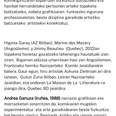
komikigintzaren esparruan sorkuntza sustatzeko eta
hainbat herrialdetako pertsonen arteko topaketa
bultzatzeko, nobela grafikoaren funtsezko ingurune
profesionaletan, beste diziplina garaikide artistiko
batzuetako artistekin konektatuz.
Higinia Garay (AZ Bilbao), Marine des Mazery
(Angoûleme), y Jimmy Beaulieu (Quebec), 2022an
topaketa honetaz gozatzeko lehenengo hautatuak izan
ziren. Bigarren edizioa urtarrilean hasi zen Angoûlemen,
Frantziako herriko Nazioarteko Komiki Jaialdiarekin
batera. Gaur egun, hiru artistak Azkuna Zentroan ari dira
lanean, Gutun Zuria Bilbao. Letren Nazioarteko
Jaialdian, eta ondoren La Maison de La Litterature-ra
joango dira, Quebec BD jaialdira.
Andrea Ganuza (Iruñea, 1988)
narrazio grafikoan eta
marrazketan oinarritzen da, komikiaren mugekin
esperimentatuz eta arte garaikidearen beste hizkuntza
bat bezala ulertuz. Begirada kritiko eta umore zorrotz