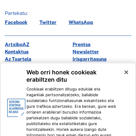
Partekatu:
Facebook
Twitter
WhatsApp
ArtxiboAZ
Prentsa
Kontaktua
Newsletter
Az Txartela
Irisgarritasuna
Multimedia
Web orri honek cookieak
erabiltzen ditu
Facebook
X
Cookieak erabiltzen ditugu edukiak eta
Instagram
Youtube
iragarkiak pertsonalizatzeko, baliabide
Linkedin
Ivoox
sozialetako funtzionaltasunak eskaintzeko eta
gure trafikoa aztertzeko. Era berean, gure web
orriaren erabilerari buruzko informazioa
Lege informazioa
Barneko Informazio Sistema
partekatzen dugu baliabide sozialetako,
publizitateko eta estatistiketako gure
hornitzaileekin. Horiek aukera izango dute
informazio hori zeuk eman diezun edo euren