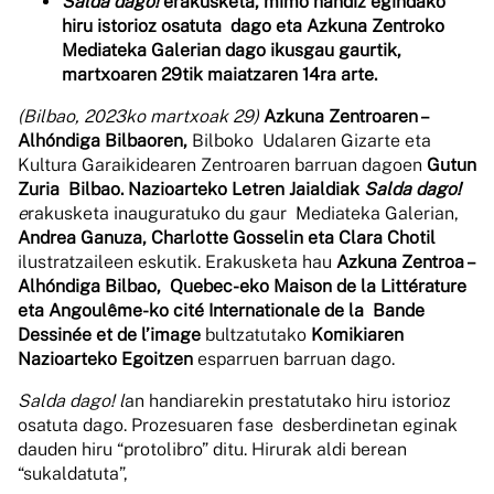
Salda dago!
erakusketa, mimo handiz egindako
hiru istorioz osatuta dago eta Azkuna Zentroko
Mediateka Galerian dago ikusgau gaurtik,
martxoaren 29tik maiatzaren 14ra arte.
(Bilbao, 2023ko martxoak 29)
Azkuna Zentroaren –
Alhóndiga Bilbaoren,
Bilboko Udalaren Gizarte eta
Kultura Garaikidearen Zentroaren barruan dagoen
Gutun
Zuria Bilbao. Nazioarteko Letren Jaialdiak
Salda dago!
e
rakusketa inauguratuko du gaur Mediateka Galerian,
Andrea Ganuza, Charlotte Gosselin eta Clara Chotil
ilustratzaileen eskutik. Erakusketa hau
Azkuna Zentroa –
Alhóndiga Bilbao, Quebec-eko Maison de la Littérature
eta Angoulême-ko cité Internationale de la Bande
Dessinée et de l’image
bultzatutako
Komikiaren
Nazioarteko Egoitzen
esparruen barruan dago.
Salda dago! l
an handiarekin prestatutako hiru istorioz
osatuta dago. Prozesuaren fase desberdinetan eginak
dauden hiru “protolibro” ditu. Hirurak aldi berean
“sukaldatuta”,