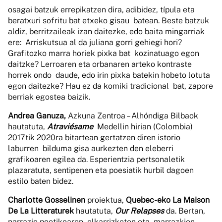
osagai batzuk errepikatzen dira, adibidez, típula eta
beratxuri sofritu bat etxeko gisau batean. Beste batzuk
aldiz, berritzaileak izan daitezke, edo baita mingarriak
ere: Arriskutsua al da juliana gorri gehiegi hori?
Grafitozko marra horiek pixka bat kozinatuago egon
daitzke? Lerroaren eta orbanaren arteko kontraste
horrek ondo daude, edo irin pixka batekin hobeto lotuta
egon daitezke? Hau ez da komiki tradicional bat, zapore
berriak egostea baizik.
Andrea Ganuza,
Azkuna Zentroa – Alhóndiga Bilbaok
hautatuta,
Atraviésame
Medellin hirian (Colombia)
2017tik 2020ra bitartean gertatzen diren istorio
laburren bilduma gisa aurkezten den eleberri
grafikoaren egilea da. Esperientzia pertsonaletik
plazaratuta, sentipenen eta poesiatik hurbil dagoen
estilo baten bidez.
Charlotte Gosselinen
proiektua,
Quebec-eko La Maison
De La Litteraturek
hautatuta,
Our Relapses
da. Bertan,
narrazio poetikoaren, elkarrizketen eta marrazkien