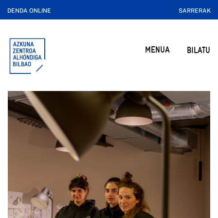
DENDA ONLINE
SARRERAK
MENUA
BILATU