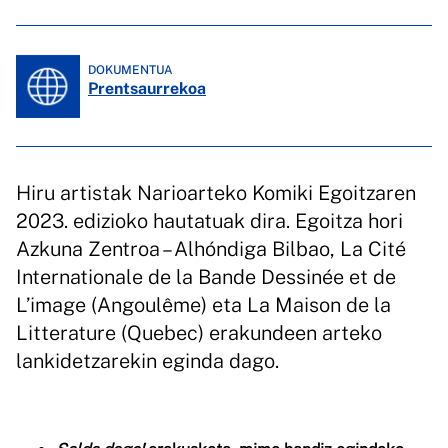
DOKUMENTUA
Prentsaurrekoa
Hiru artistak Narioarteko Komiki Egoitzaren
2023. edizioko hautatuak dira. Egoitza hori
Azkuna Zentroa – Alhóndiga Bilbao, La Cité
Internationale de la Bande Dessinée et de
L’image (Angoulême) eta La Maison de la
Litterature (Quebec) erakundeen arteko
lankidetzarekin eginda dago.