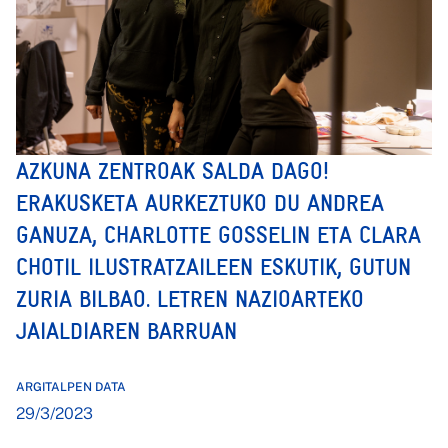
AZKUNA ZENTROAK SALDA DAGO!
ERAKUSKETA AURKEZTUKO DU ANDREA
GANUZA, CHARLOTTE GOSSELIN ETA CLARA
CHOTIL ILUSTRATZAILEEN ESKUTIK, GUTUN
ZURIA BILBAO. LETREN NAZIOARTEKO
JAIALDIAREN BARRUAN
ARGITALPEN DATA
29/3/2023