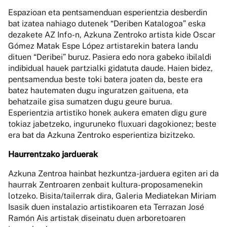
Espazioan eta pentsamenduan esperientzia desberdin
bat izatea nahiago dutenek “Deriben Katalogoa” eska
dezakete AZ Info-n, Azkuna Zentroko artista kide Oscar
Gómez Matak Espe López artistarekin batera landu
dituen “Deribei” buruz. Pasiera edo nora gabeko ibilaldi
indibidual hauek partzialki gidatuta daude. Haien bidez,
pentsamendua beste toki batera joaten da, beste era
batez hautematen dugu inguratzen gaituena, eta
behatzaile gisa sumatzen dugu geure burua.
Esperientzia artistiko honek aukera ematen digu gure
tokiaz jabetzeko, inguruneko fluxuari dagokionez; beste
era bat da Azkuna Zentroko esperientiza bizitzeko.
Haurrentzako jarduerak
Azkuna Zentroa hainbat hezkuntza-jarduera egiten ari da
haurrak Zentroaren zenbait kultura-proposamenekin
lotzeko. Bisita/tailerrak dira, Galeria Mediatekan Miriam
Isasik duen instalazio artistikoaren eta Terrazan José
Ramón Ais artistak diseinatu duen arboretoaren