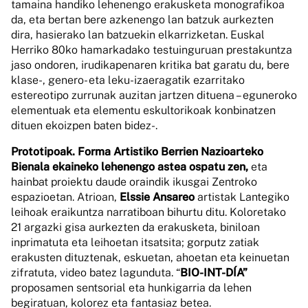
tamaina handiko lehenengo erakusketa monografikoa
da, eta bertan bere azkenengo lan batzuk aurkezten
dira, hasierako lan batzuekin elkarrizketan. Euskal
Herriko 80ko hamarkadako testuinguruan prestakuntza
jaso ondoren, irudikapenaren kritika bat garatu du, bere
klase-, genero- eta leku-izaeragatik ezarritako
estereotipo zurrunak auzitan jartzen dituena – eguneroko
elementuak eta elementu eskultorikoak konbinatzen
dituen ekoizpen baten bidez-.
Prototipoak. Forma Artistiko Berrien Nazioarteko
Bienala ekaineko lehenengo astea ospatu zen,
eta
hainbat proiektu daude oraindik ikusgai Zentroko
espazioetan. Atrioan,
Elssie Ansareo
artistak Lantegiko
leihoak eraikuntza narratiboan bihurtu ditu. Koloretako
21 argazki gisa aurkezten da erakusketa, biniloan
inprimatuta eta leihoetan itsatsita; gorputz zatiak
erakusten dituztenak, eskuetan, ahoetan eta keinuetan
zifratuta, video batez lagunduta. “
BIO-INT-DÍA”
proposamen sentsorial eta hunkigarria da lehen
begiratuan, kolorez eta fantasiaz betea.