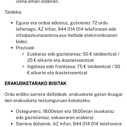
izena eman ondoren.
Taldeka:
Eguna eta ordua adostuz, gutxienez 72 ordu
lehenago, AZ Infon, 944 014 014 telefonoan edo
info@azkunazentroa.eus helbide elektronikoaren
bidez.
Prezioak:
Euskaraz edo gaztelaniaz: 50 € taldeentzat /
25 € elkarte eta ikastetxeentzat
Ingelesa edo frantsesa: 75 € taldeentzat / 50
€ elkarte eta ikastetxeentzat
ERAKUSKETARAKO BISITAK
Ordu erdiko sarrera-ibilbideak, erakusketa-gelan ikusgai
den erakusketa testuinguruan kokatzeko.
Ostegunero, 18:00etan eta 19:00etan (euskaraz
edo gaztelaniaz, eskaeraren arabera).
Sarrera dohainik, AZ Infon, 944 014 014 telefonora