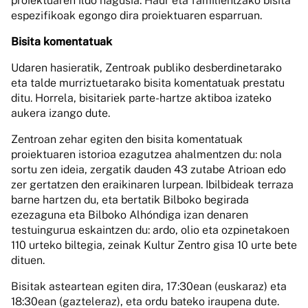
proiektuaren ildo nagusia. Haur eta familientzako bisita
espezifikoak egongo dira proiektuaren esparruan.
Bisita komentatuak
Udaren hasieratik, Zentroak publiko desberdinetarako
eta talde murriztuetarako bisita komentatuak prestatu
ditu. Horrela, bisitariek parte-hartze aktiboa izateko
aukera izango dute.
Zentroan zehar egiten den bisita komentatuak
proiektuaren istorioa ezagutzea ahalmentzen du: nola
sortu zen ideia, zergatik dauden 43 zutabe Atrioan edo
zer gertatzen den eraikinaren lurpean. Ibilbideak terraza
barne hartzen du, eta bertatik Bilboko begirada
ezezaguna eta Bilboko Alhóndiga izan denaren
testuingurua eskaintzen du: ardo, olio eta ozpinetakoen
110 urteko biltegia, zeinak Kultur Zentro gisa 10 urte bete
dituen.
Bisitak asteartean egiten dira, 17:30ean (euskaraz) eta
18:30ean (gazteleraz), eta ordu bateko iraupena dute.