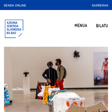
DENDA ONLINE
SARRERAK
MENUA
BILATU