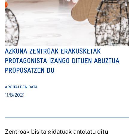
AZKUNA ZENTROAK ERAKUSKETAK
PROTAGONISTA IZANGO DITUEN ABUZTUA
PROPOSATZEN DU
ARGITALPEN DATA
11/8/2021
Zentroak bisita gidatuak antolatu ditu