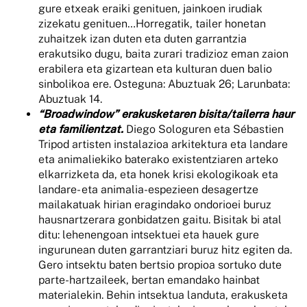
gure etxeak eraiki genituen, jainkoen irudiak
zizekatu genituen…Horregatik, tailer honetan
zuhaitzek izan duten eta duten garrantzia
erakutsiko dugu, baita zurari tradizioz eman zaion
erabilera eta gizartean eta kulturan duen balio
sinbolikoa ere. Osteguna: Abuztuak 26; Larunbata:
Abuztuak 14.
“Broadwindow” erakusketaren bisita/tailerra haur
eta familientzat.
Diego Sologuren eta Sébastien
Tripod artisten instalazioa arkitektura eta landare
eta animaliekiko baterako existentziaren arteko
elkarrizketa da, eta honek krisi ekologikoak eta
landare- eta animalia-espezieen desagertze
mailakatuak hirian eragindako ondorioei buruz
hausnartzerara gonbidatzen gaitu. Bisitak bi atal
ditu: lehenengoan intsektuei eta hauek gure
ingurunean duten garrantziari buruz hitz egiten da.
Gero intsektu baten bertsio propioa sortuko dute
parte-hartzaileek, bertan emandako hainbat
materialekin. Behin intsektua landuta, erakusketa