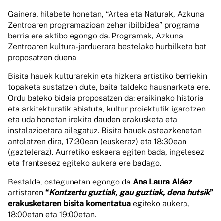
Gainera, hilabete honetan, “Artea eta Naturak, Azkuna
Zentroaren programazioan zehar ibilbidea” programa
berria ere aktibo egongo da. Programak, Azkuna
Zentroaren kultura-jarduerara bestelako hurbilketa bat
proposatzen duena
Bisita hauek kulturarekin eta hizkera artistiko berriekin
topaketa sustatzen dute, baita taldeko hausnarketa ere.
Ordu bateko bidaia proposatzen da: eraikinako historia
eta arkitekturatik abiatuta, kultur proiektutik igarotzen
eta uda honetan irekita dauden erakusketa eta
instalazioetara ailegatuz. Bisita hauek asteazkenetan
antolatzen dira, 17:30ean (euskeraz) eta 18:30ean
(gazteleraz). Aurretiko eskaera egiten bada, ingelesez
eta frantsesez egiteko aukera ere badago.
Bestalde, ostegunetan egongo da
Ana Laura Aláez
artistaren
“
Kontzertu guztiak, gau guztiak, dena hutsik
”
erakusketaren bisita komentatua
egiteko aukera,
18:00etan eta 19:00etan.