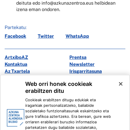
deituta edo info@azkunazentroa.eus helbidean
izena eman ondoren.
Partekatu:
Facebook
Twitter
WhatsApp
ArtxiboAZ
Prentsa
Kontaktua
Newsletter
Az Txartela
Irisgarritasuna
Multimedia
Web orri honek cookieak
erabiltzen ditu
Facebook
X
Cookieak erabiltzen ditugu edukiak eta
Instagram
Youtube
iragarkiak pertsonalizatzeko, baliabide
Linkedin
Ivoox
sozialetako funtzionaltasunak eskaintzeko eta
gure trafikoa aztertzeko. Era berean, gure web
orriaren erabilerari buruzko informazioa
Lege informazioa
Barneko Informazio Sistema
partekatzen dugu baliabide sozialetako,