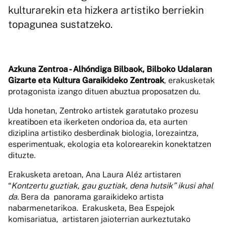
kulturarekin eta hizkera artistiko berriekin
topagunea sustatzeko.
Azkuna Zentroa - Alhóndiga Bilbaok, Bilboko Udalaran
Gizarte eta Kultura Garaikideko Zentroak
, erakusketak
protagonista izango dituen abuztua proposatzen du.
Uda honetan, Zentroko artistek garatutako prozesu
kreatiboen eta ikerketen ondorioa da, eta aurten
diziplina artistiko desberdinak biologia, lorezaintza,
esperimentuak, ekologia eta kolorearekin konektatzen
dituzte.
Erakusketa aretoan, Ana Laura Aléz artistaren
“
Kontzertu guztiak, gau guztiak, dena hutsik” ikusi ahal
da
. Bera da panorama garaikideko artista
nabarmenetarikoa. Erakusketa, Bea Espejok
komisariatua, artistaren jaioterrian aurkeztutako