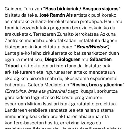
Gainera, Terrazan
“Baso bidaiariak / Bosques viajeros”
bisitatu daiteke,
José Ramón Ais
artistak publikorako
asmatutako zuhaitz-lerrokatzearen prototipoa. Haur eta
familiei zuzendutako programa berezia eskainiko du
erakusketak. Terrazaren Zuhaitz-lerrokatzea Azkuna
Zentroko mendebaldeko fatxadan instalatuta dagoen
biotopoarekin konektatuta dago.
“
BroadWindow”,
Lantegia-ko leiho zirkularretako bat zeharkatzen duen
egitura metalikoa,
Diego Sologuren
eta
Sébastien
Tripod
arkitektu eta artisten lana da. Instalazioak
arkitekturaren eta ingurunearen arteko mendetasun
ekologikoa birsortu nahi du, ekosistema esperimental
bat eratuz. Galería Mediatekan
“Resina, brea y glicerina”
(Erretxina, brea eta glizerina)
dago ikusgai, sorkuntza
garaikideari laguntzeko Babestu programaren
esparruan Miriam Isasi artistak garatutako proiektua.
Landareen erabilera sendatzailea eta haien sistema
immunologikoak dira proiektuaren abiaburua, eta
konifero-basoetan hasita, erretxina izango da