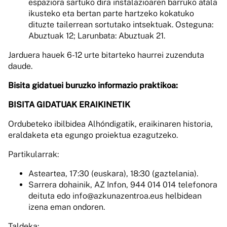
espaziora sartuko dira instalazioaren barruko atala
ikusteko eta bertan parte hartzeko kokatuko
dituzte tailerrean sortutako intsektuak. Osteguna:
Abuztuak 12; Larunbata: Abuztuak 21.
Jarduera hauek 6-12 urte bitarteko haurrei zuzenduta
daude.
Bisita gidatuei buruzko informazio praktikoa:
BISITA GIDATUAK ERAIKINETIK
Ordubeteko ibilbidea Alhóndigatik, eraikinaren historia,
eraldaketa eta egungo proiektua ezagutzeko.
Partikularrak:
Asteartea, 17:30 (euskara), 18:30 (gaztelania).
Sarrera dohainik, AZ Infon, 944 014 014 telefonora
deituta edo info@azkunazentroa.eus helbidean
izena eman ondoren.
Taldeka: