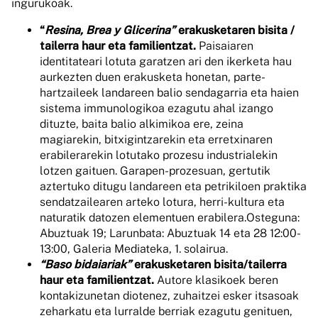
ingurukoak.
“
Resina, Brea y Glicerina”
erakusketaren bisita /
tailerra haur eta familientzat.
Paisaiaren
identitateari lotuta garatzen ari den ikerketa hau
aurkezten duen erakusketa honetan, parte-
hartzaileek landareen balio sendagarria eta haien
sistema immunologikoa ezagutu ahal izango
dituzte, baita balio alkimikoa ere, zeina
magiarekin, bitxigintzarekin eta erretxinaren
erabilerarekin lotutako prozesu industrialekin
lotzen gaituen. Garapen-prozesuan, gertutik
aztertuko ditugu landareen eta petrikiloen praktika
sendatzailearen arteko lotura, herri-kultura eta
naturatik datozen elementuen erabilera.Osteguna:
Abuztuak 19; Larunbata: Abuztuak 14 eta 28 12:00-
13:00, Galeria Mediateka, 1. solairua.
“Baso bidaiariak”
erakusketaren bisita/tailerra
haur eta familientzat.
Autore klasikoek beren
kontakizunetan diotenez, zuhaitzei esker itsasoak
zeharkatu eta lurralde berriak ezagutu genituen,