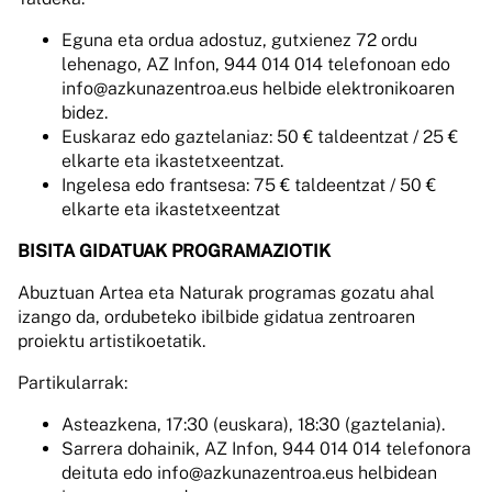
Eguna eta ordua adostuz, gutxienez 72 ordu
lehenago, AZ Infon, 944 014 014 telefonoan edo
info@azkunazentroa.eus helbide elektronikoaren
bidez.
Euskaraz edo gaztelaniaz: 50 € taldeentzat / 25 €
elkarte eta ikastetxeentzat.
Ingelesa edo frantsesa: 75 € taldeentzat / 50 €
elkarte eta ikastetxeentzat
BISITA GIDATUAK PROGRAMAZIOTIK
Abuztuan Artea eta Naturak programas gozatu ahal
izango da, ordubeteko ibilbide gidatua zentroaren
proiektu artistikoetatik.
Partikularrak:
Asteazkena, 17:30 (euskara), 18:30 (gaztelania).
Sarrera dohainik, AZ Infon, 944 014 014 telefonora
deituta edo info@azkunazentroa.eus helbidean