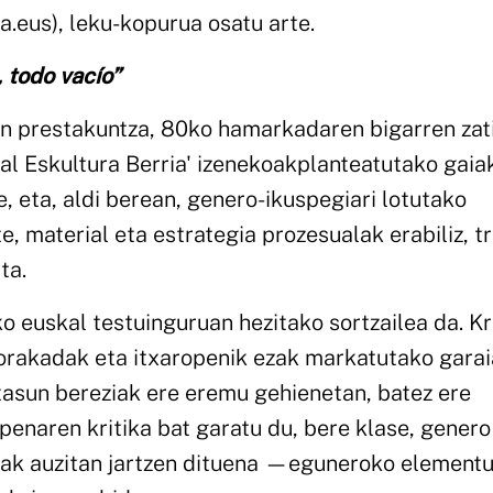
eus), leku-kopurua osatu arte.
 todo vacío”
en prestakuntza, 80ko hamarkadaren bigarren zat
al Eskultura Berria' izenekoakplanteatutako gaia
, eta, aldi berean, genero-ikuspegiari lotutako
, material eta estrategia prozesualak erabiliz, tr
ta.
euskal testuinguruan hezitako sortzailea da. Kri
orakadak eta itxaropenik ezak markatutako garai
tasun bereziak ere eremu gehienetan, batez ere
apenaren kritika bat garatu du, bere klase, genero
unak auzitan jartzen dituena —eguneroko element