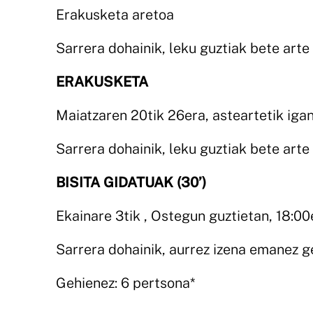
Erakusketa aretoa
Sarrera dohainik, leku guztiak bete arte
ERAKUSKETA
Maiatzaren 20tik 26era, asteartetik igan
Sarrera dohainik, leku guztiak bete arte
BISITA GIDATUAK (30’)
Ekainare 3tik , Ostegun guztietan, 18:0
Sarrera dohainik, aurrez izena emanez ge
Gehienez: 6 pertsona*