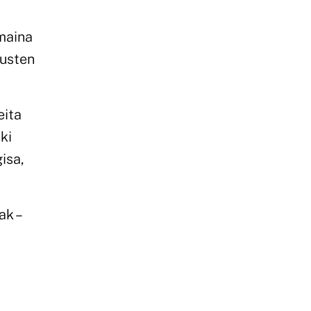
maina
kusten
eita
ki
isa,
k –