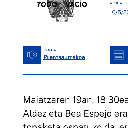
ARGITALP
10/5/2
BIDEOA
Prentsaurrekoa
Maiatzaren 19an, 18:30ea
Aláez eta Bea Espejo er
topaketa ospatuko da, er