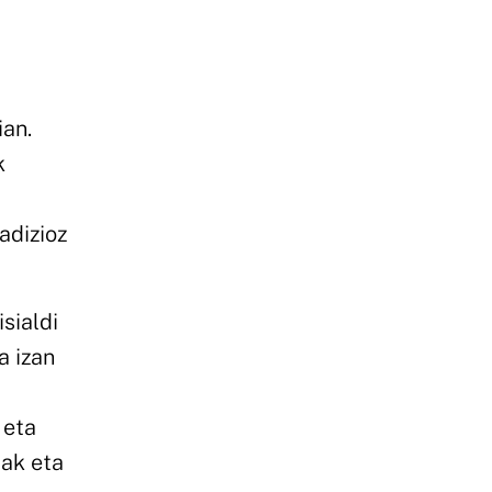
ian.
k
adizioz
sialdi
a izan
 eta
uak eta