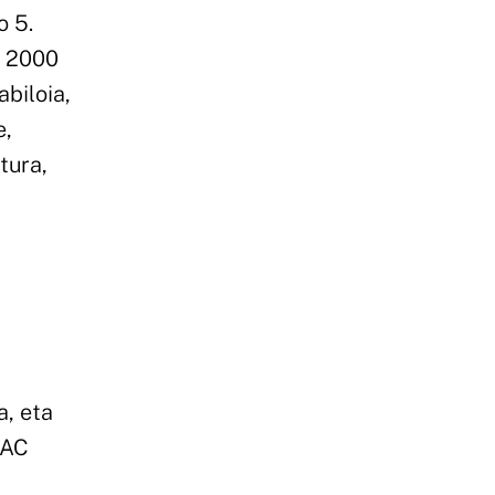
o 5.
, 2000
biloia,
e,
tura,
, eta
GAC