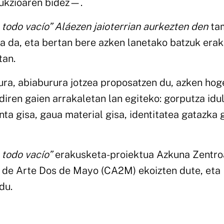
dukzioaren bidez—.
 todo vacío” Aláezen jaioterrian aurkezten den
ta
 da, eta bertan bere azken lanetako batzuk era
tan.
ra, abiaburura jotzea proposatzen du, azken hog
iren gaien arrakaletan lan egiteko: gorputza idul
anta gisa, gaua material gisa, identitatea gatazka g
 todo vacío”
erakusketa-proiektua Azkuna Zentroa
 de Arte Dos de Mayo (CA2M) ekoizten dute, eta
du.