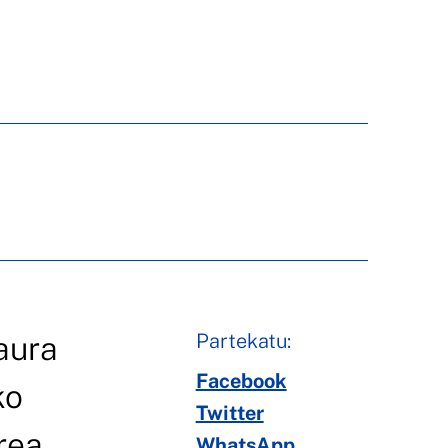
Partekatu:
aura
Facebook
ko
Twitter
rea.
WhatsApp