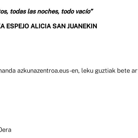
os, todas las noches, todo vacío”
A ESPEJO ALICIA SAN JUANEKIN
emanda azkunazentroa.eus-en, leku guztiak bete ar
0era