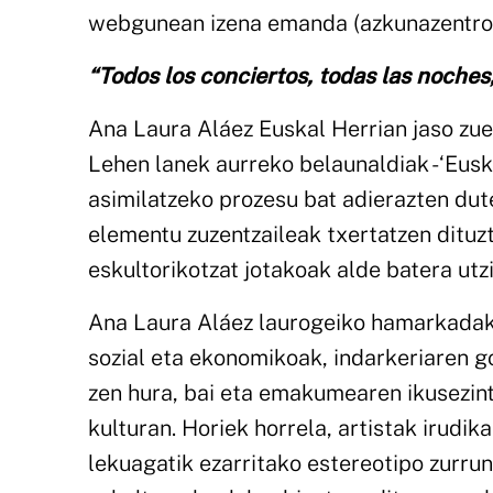
webgunean izena emanda (azkunazentroa.
“Todos los conciertos, todas las noches,
Ana Laura Aláez Euskal Herrian jaso zu
Lehen lanek aurreko belaunaldiak -‘Eusk
asimilatzeko prozesu bat adierazten dute
elementu zuzentzaileak txertatzen dituzte
eskultorikotzat jotakoak alde batera utzi
Ana Laura Aláez laurogeiko hamarkadako 
sozial eta ekonomikoak, indarkeriaren g
zen hura, bai eta emakumearen ikusezin
kulturan. Horiek horrela, artistak irudik
lekuagatik ezarritako estereotipo zurr