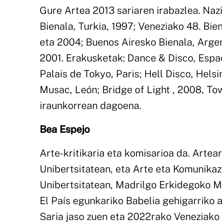
Gure Artea 2013 sariaren irabazlea. Nazi
Bienala, Turkia, 1997; Veneziako 48. Bien
eta 2004; Buenos Airesko Bienala, Argen
2001. Erakusketak: Dance & Disco, Espa
Palais de Tokyo, Paris; Hell Disco, Hels
Musac, León; Bridge of Light , 2008, To
iraunkorrean dagoena.
Bea Espejo
Arte-kritikaria eta komisarioa da. Artea
Unibertsitatean, eta Arte eta Komunikaz
Unibertsitatean, Madrilgo Erkidegoko M
El País egunkariko Babelia gehigarriko 
Saria jaso zuen eta 2022rako Veneziako 