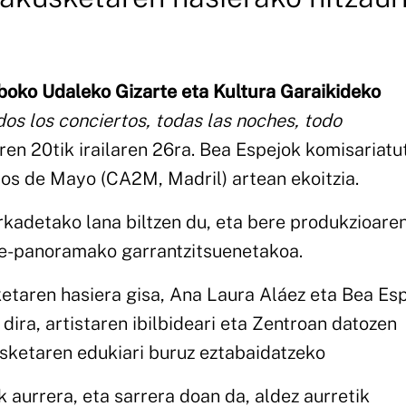
lboko Udaleko Gizarte eta Kultura Garaikideko
os los conciertos, todas las noches, todo
n 20tik irailaren 26ra. Bea Espejok komisariatut
os de Mayo (CA2M, Madril) artean ekoitzia.
kadetako lana biltzen du, eta bere produkzioare
te-panoramako garrantzitsuenetakoa.
etaren hasiera gisa, Ana Laura Aláez eta Bea Es
dira, artistaren ibilbideari eta Zentroan datozen
usketaren edukiari buruz eztabaidatzeko
 aurrera, eta sarrera doan da, aldez aurretik