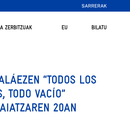
SARRERAK
TA ZERBITZUAK
EU
BILATU
ALÁEZEN “TODOS LOS
, TODO VACÍO”
AIATZAREN 20AN