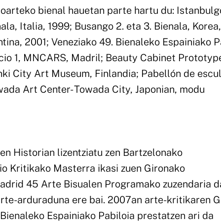
oarteko bienal hauetan parte hartu du: Istanbulg
ala, Italia, 1999; Busango 2. eta 3. Bienala, Korea
tina, 2001; Veneziako 49. Bienaleko Espainiako Pa
cio 1, MNCARS, Madril; Beauty Cabinet Prototyp
inki City Art Museum, Finlandia; Pabellón de escul
wada Art Center- Towada City, Japonian, modu
ren Historian lizentziatu zen Bartzelonako
io Kritikako Masterra ikasi zuen Gironako
adrid 45 Arte Bisualen Programako zuzendaria da
arte-arduraduna ere bai. 2007an arte-kritikaren 
Bienaleko Espainiako Pabiloia prestatzen ari da