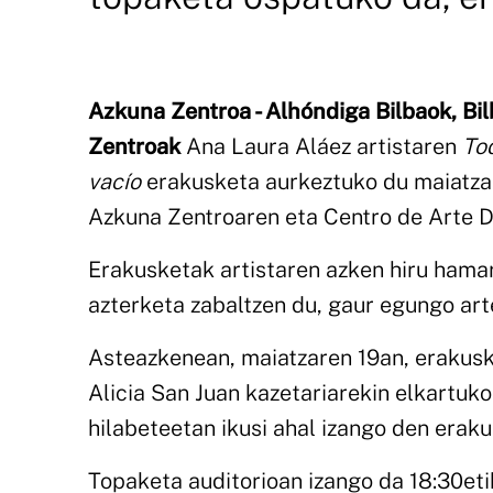
Azkuna Zentroa - Alhóndiga Bilbaok, Bi
Zentroak
Ana Laura Aláez artistaren
Tod
vacío
erakusketa aurkeztuko du maiatzare
Azkuna Zentroaren eta Centro de Arte D
Erakusketak artistaren azken hiru hamar
azterketa zabaltzen du, gaur egungo ar
Asteazkenean, maiatzaren 19an, erakusk
Alicia San Juan kazetariarekin elkartuko 
hilabeteetan ikusi ahal izango den erak
Topaketa auditorioan izango da 18:30etik