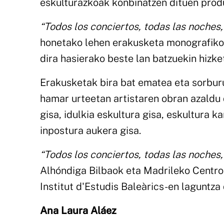
eskulturazkoak konbinatzen dituen pro
“Todos los conciertos, todas las noches,
honetako lehen erakusketa monografikoa
dira hasierako beste lan batzuekin hizke
Erakusketak bira bat ematea eta sorburu
hamar urteetan artistaren obran azaldu d
gisa, idulkia eskultura gisa, eskultura k
inpostura aukera gisa.
“Todos los conciertos, todas las noches,
Alhóndiga Bilbaok eta Madrileko Centro
Institut d'Estudis Baleàrics-en laguntza 
Ana Laura Aláez