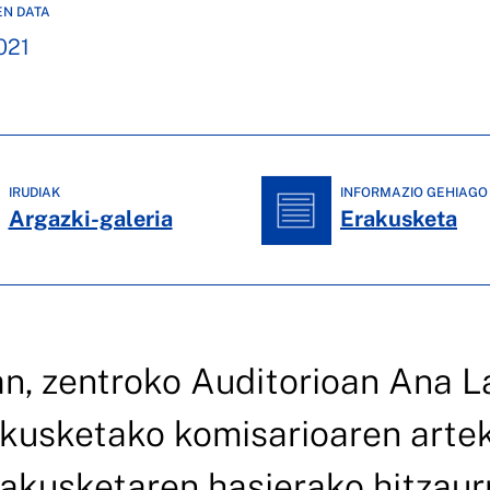
EN DATA
021
IRUDIAK
INFORMAZIO GEHIAGO
Argazki-galeria
Erakusketa
n, zentroko Auditorioan Ana L
akusketako komisarioaren arte
akusketaren hasierako hitzaur