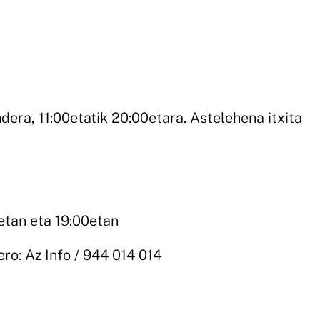
dera, 11:00etatik 20:00etara. Astelehena itxita
0etan eta 19:00etan
ro: Az Info / 944 014 014