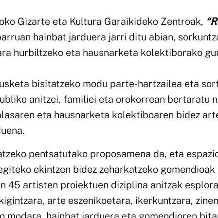
oko Gizarte eta Kultura Garaikideko Zentroak,
“R
rruan hainbat jarduera jarri ditu abian, sorkuntz
ara hurbiltzeko eta hausnarketa kolektiborako g
sketa bisitatzeko modu parte-hartzailea eta sort
ubliko anitzei, familiei eta orokorrean bertaratu n
olasaren eta hausnarketa kolektiboaren bidez art
duena.
atzeko pentsatutako proposamena da, eta espazi
 egiteko ekintzen bidez zeharkatzeko gomendioak 
n 45 artisten proiektuen diziplina anitzak esplor
igintzara, arte eszenikoetara, ikerkuntzara, zine
edo modara, hainbat jarduera eta gomendioren bita