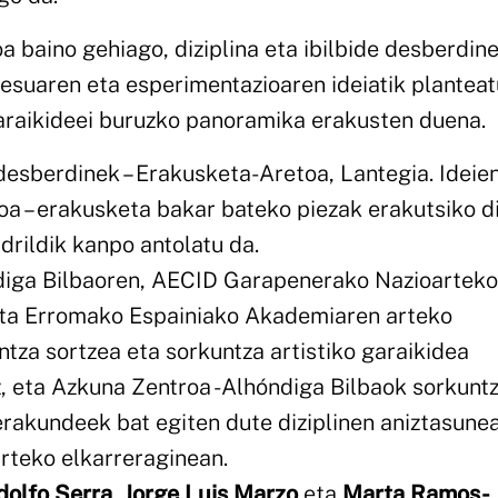
a baino gehiago, diziplina eta ibilbide desberdin
ozesuaren eta esperimentazioaren ideiatik plantea
 garaikideei buruzko panoramika erakusten duena.
esberdinek – Erakusketa-Aretoa, Lantegia. Ideie
oa – erakusketa bakar bateko piezak erakutsiko di
drildik kanpo antolatu da.
diga Bilbaoren, AECID Garapenerako Nazioarteko
eta Erromako Espainiako Akademiaren arteko
tza sortzea eta sorkuntza artistiko garaikidea
, eta Azkuna Zentroa -Alhóndiga Bilbaok sorkunt
erakundeek bat egiten dute diziplinen aniztasune
arteko elkarreraginean.
dolfo Serra
,
Jorge Luis Marzo
eta
Marta Ramos-