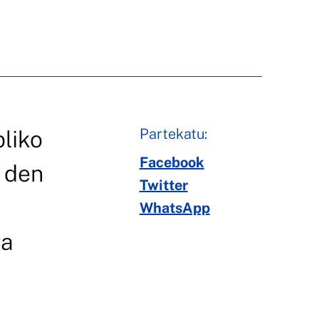
Partekatu:
bliko
Facebook
i den
Twitter
WhatsApp
ra