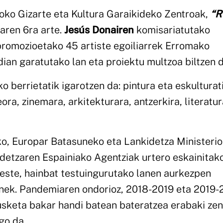
oko Gizarte eta Kultura Garaikideko Zentroak,
“R
aren 6ra arte.
Jesús Donairen
komisariatutako
romozioetako 45 artiste egoiliarrek Erromako
an garatutako lan eta proiektu multzoa biltzen d
ko berrietatik igarotzen da: pintura eta eskulturat
ora, zinemara, arkitekturara, antzerkira, literatur
ko, Europar Batasuneko eta Lankidetza Ministerio
etzaren Espainiako Agentziak urtero eskainitak
este, hainbat testuingurutako lanen aurkezpen
nek. Pandemiaren ondorioz, 2018-2019 eta 2019
sketa bakar handi batean bateratzea erabaki zen
go da.