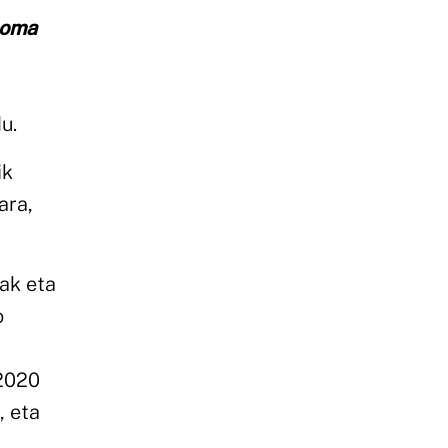
oma
u.
ik
ara,
ak eta
o
-2020
, eta