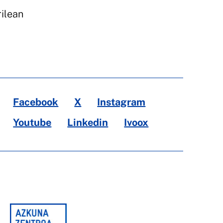
rilean
Facebook
X
Instagram
Youtube
Linkedin
Ivoox