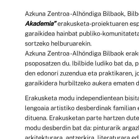
Azkuna Zentroa -Alhóndiga Bilbaok, Bilb
Akademia”
erakusketa-proiektuaren espa
garaikidea hainbat publiko-komunitatet
sortzeko helburuarekin.
Azkuna Zentroa -Alhóndiga Bilbaok eraku
psoposatzen du. Ibilbide ludiko bat da, p
den edonori zuzendua eta praktikaren, j
garaikidera hurbiltzeko aukera ematen 
Erakusketa modu independientean bisit
lengoaia artistiko desberdinak familian
dituena. Erakusketan parte hartzen dute
modu desberdin bat da: pinturarik argazk
arkitekturara, antzerkira, literaturara 