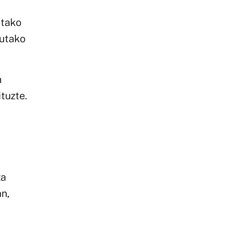
etako
tutako
n
tuzte.
za
an,