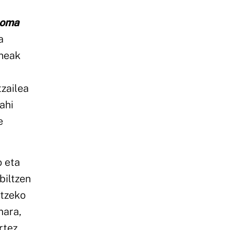
oma
a
uneak
zailea
ahi
e
o eta
biltzen
atzeko
mara,
rtez.