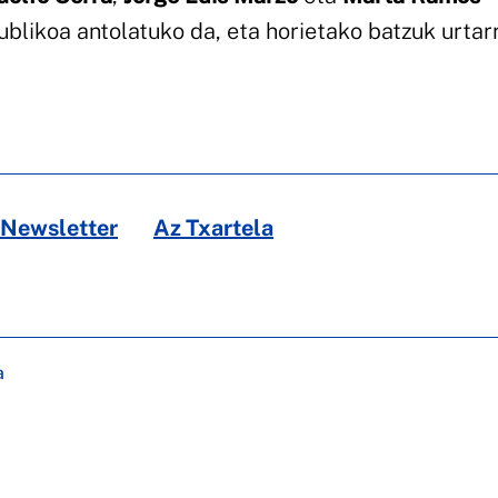
blikoa antolatuko da, eta horietako batzuk urtar
Newsletter
Az Txartela
a