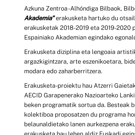
Azkuna Zentroa -Alhóndiga Bilbaok, Bilb
Akademia”
erakusketa hartuko du otsail
erakusketak 2018-2019 eta 2019-2020 p
Espainiako Akademian egindako egonaldi
Erakusketa diziplina eta lengoaia artisti
argazkigintzara, arte eszenikoetara, bide
modara edo zaharberritzera.
Erakusketa-proiektu hau Atzerri Gaieta
AECID Garapenerako Nazioarteko Lankid
beken programatik sortua da. Besteak b
kolektiboa proposatzen du programa ho
belaunaldietako lanen aurkezpena eraku
erakusketa hau lehen aldiz Euskadi egin