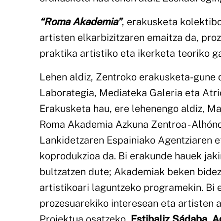
“Roma Akademia”
, erakusketa kolektibo
artisten elkarbizitzaren emaitza da, pr
praktika artistiko eta ikerketa teoriko
Lehen aldiz, Zentroko erakusketa-gune d
Laborategia, Mediateka Galeria eta Atri
Erakusketa hau, ere lehenengo aldiz, Ma
Roma Akademia Azkuna Zentroa - Alhón
Lankidetzaren Espainiako Agentziaren 
koprodukzioa da. Bi erakunde hauek jakin
bultzatzen dute; Akademiak beken bidez
artistikoari laguntzeko programekin. Bi 
prozesuarekiko interesean eta artisten 
Proiektua osatzeko,
Estibaliz Sádaba
,
A