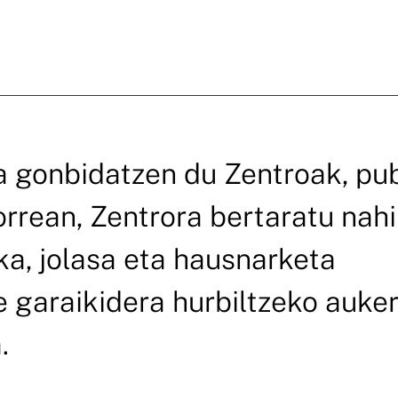
ra gonbidatzen du Zentroak, pu
korrean, Zentrora bertaratu nah
ka, jolasa eta hausnarketa
e garaikidera hurbiltzeko auke
.