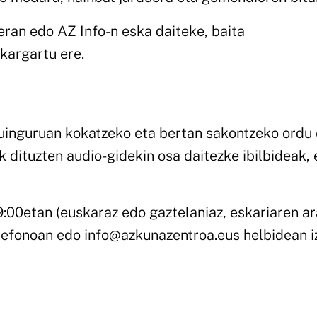
ran edo AZ Info-n eska daiteke, baita
argartu ere.
uinguruan kokatzeko eta bertan sakontzeko ordu 
k dituzten audio-gidekin osa daitezke ibilbideak, 
9:00etan (euskaraz edo gaztelaniaz, eskariaren ar
elefonoan edo info@azkunazentroa.eus helbidean 