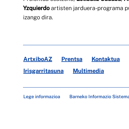
Yzquierdo
artisten jarduera-programa pu
izango dira.
ArtxiboAZ
Prentsa
Kontaktua
Irisgarritasuna
Multimedia
Lege informazioa
Barneko Informazio Sistem