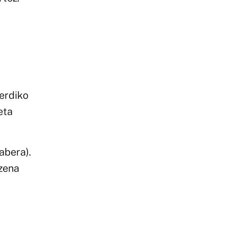
erdiko
eta
abera).
izena