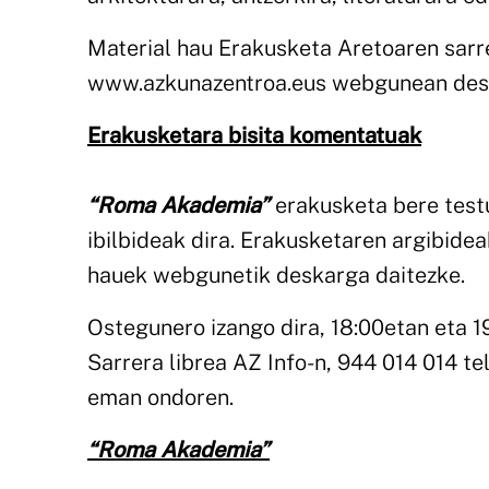
Material hau Erakusketa Aretoaren sarre
www.azkunazentroa.eus webgunean desk
Erakusketara bisita komentatuak
“Roma Akademia”
erakusketa bere test
ibilbideak dira. Erakusketaren argibidea
hauek webgunetik deskarga daitezke.
Ostegunero izango dira, 18:00etan eta 1
Sarrera librea AZ Info-n, 944 014 014 t
eman ondoren.
“Roma Akademia”