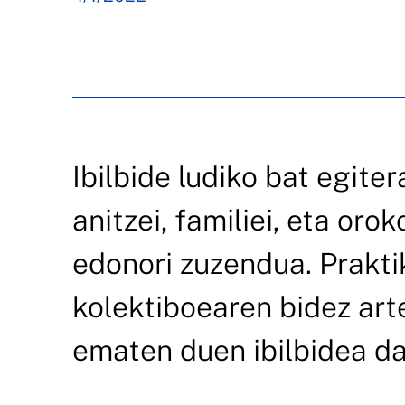
Ibilbide ludiko bat egite
anitzei, familiei, eta oro
edonori zuzendua. Prakti
kolektiboearen bidez art
ematen duen ibilbidea da