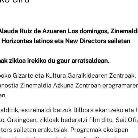
lauda Ruiz de Azuaren Los domingos, Zinemald
 Horizontes latinos eta New Directors sailetan
k zikloa irekiko du gaur arratsaldean.
boko Gizarte eta Kultura Garaikidearen Zentroak,
onostia Zinemaldia Azkuna Zentroan programaren
an.
lditik, estreinaldi batzuk Bilbora ekartzeko eta h
 Oraingoan, zikloak bederatzi film ditu, Sail Ofi
ctors sailetan erakutsiak. Programak ekoizpen