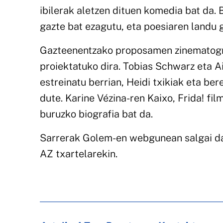
ibilerak aletzen dituen komedia bat da. 
gazte bat ezagutu, eta poesiaren landu g
Gazteenentzako proposamen zinematogra
proiektatuko dira. Tobias Schwarz eta A
estreinatu berrian, Heidi txikiak eta be
dute. Karine Vézina-ren Kaixo, Frida! fil
buruzko biografia bat da.
Sarrerak Golem-en webgunean salgai dau
AZ txartelarekin.