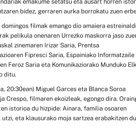
endariak emakume setatsu eta ausart horren istor
tzaren bidez, gerraren aurka borrokatu zuen erbe
s domingos filmak emango dio amaiera estreinald
rrak pelikula onenaren Urrezko maskorra jaso zue
uskal zinemaren Irizar Saria, Prentsa
ioaren Fipresci Saria, Espainiako Informatzaile
en Feroz Saria eta Komunikaziorako Munduko El
 ditu.
ea, 20:30ean) Miguel Garces eta Blanca Soroa
rja Crespo, filmaren ekoizleak, egongo dira. Orain
 istorioa du hizpide: Ainara, familia osoaren
k utzi, eta klausurako moja sartzea erabakitzen d