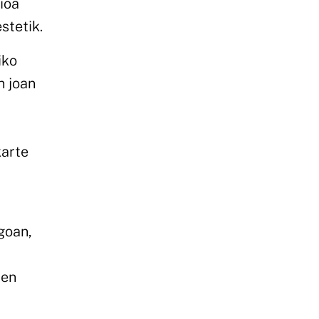
ioa
stetik.
iko
n joan
karte
goan,
uen