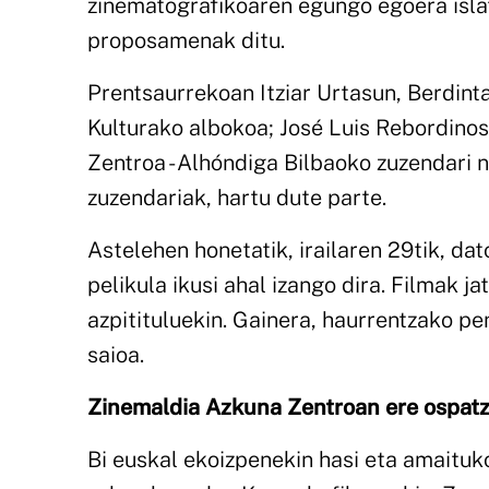
zinematografikoaren egungo egoera islat
proposamenak ditu.
Prentsaurrekoan Itziar Urtasun, Berdint
Kulturako albokoa; José Luis Rebordino
Zentroa - Alhóndiga Bilbaoko zuzendari 
zuzendariak, hartu dute parte.
Astelehen honetatik, irailaren 29tik, dat
pelikula ikusi ahal izango dira. Filmak j
azpitituluekin. Gainera, haurrentzako p
saioa.
Zinemaldia Azkuna Zentroan ere ospat
Bi euskal ekoizpenekin hasi eta amaituko