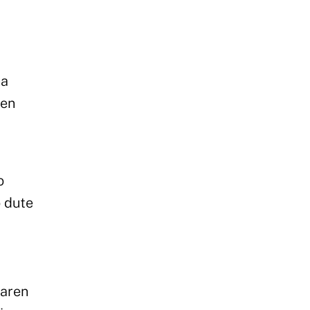
na
ren
o
o dute
naren