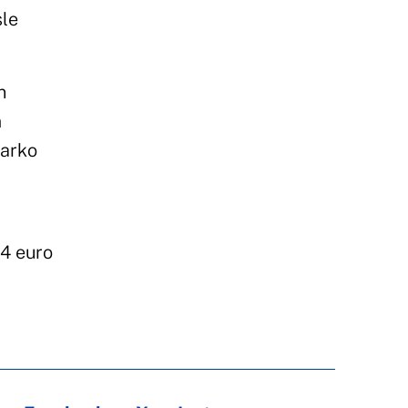
sle
n
m
harko
 4 euro