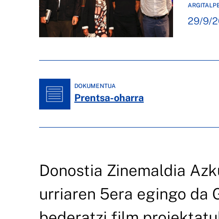
ARGITALP
29/9/
DOKUMENTUA
Prentsa-oharra
Donostia Zinemaldia Azku
urriaren 5era egingo da
bederatzi film proiektatu