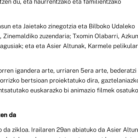
zen du, eta haurrentzako eta familientzako
asun eta Jaietako zinegotzia eta Bilboko Udaleko
s, Zinemaldiko zuzendaria; Txomin Olabarri, Azku
nagusiak; eta eta Asier Altunak, Karmele pelikula
orren igandera arte, urriaren 5era arte, bederatzi
atorrizko bertsioan proiektatuko dira, gaztelaniazk
entsatutako euskarazko bi animazio filmek osatuk
zen da
 da zikloa. Irailaren 29an abiatuko da Asier Altu