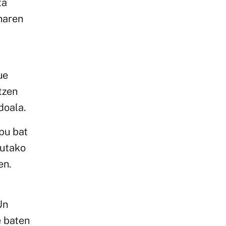
ta
enaren
ue
tzen
doala.
pu bat
tutako
en.
Un
e baten