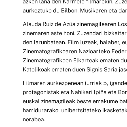
azken lana den Karmele filmarekin. Zuz
aurkeztuko du Bilbon. Musikaren eta dan
Alauda Ruiz de Azúa zinemagilearen Lo
zinemaren aste honi. Zuzendari bizkaita
den larunbatean. Film luzeak, halaber, e
Zinematografikoaren Nazioarteko Federaz
Zinematografikoen Elkarteak ematen du
Katolikoak ematen duen Signis Saria jaso
Filmaren aurkezpenean (urriak 5, igand
protagonistak eta Nahikari Ipiña eta Bo
euskal zinemagileak beste emakume baten
harridurarako, unibertsitateko ikasketa
nerabea.