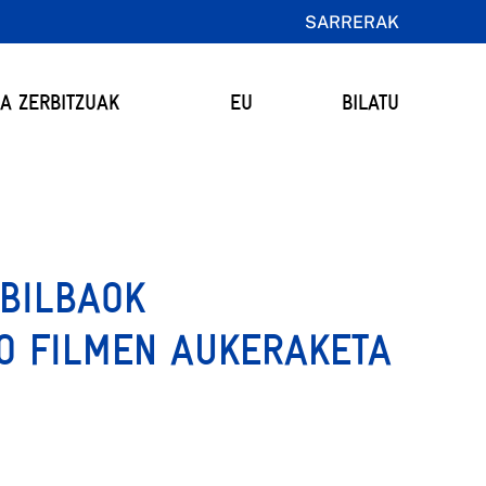
SARRERAK
TA ZERBITZUAK
EU
BILATU
 BILBAOK
O FILMEN AUKERAKETA