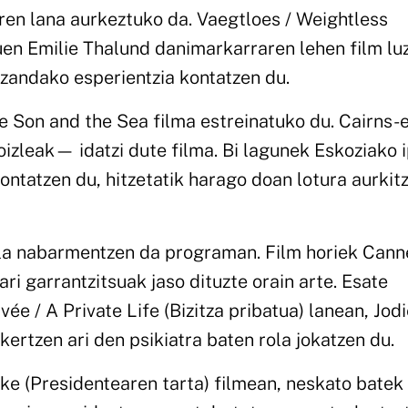
iren lana aurkeztuko da. Vaegtloes / Weightless
en Emilie Thalund danimarkarraren lehen film lu
zandako esperientzia kontatzen du.
he Son and the Sea filma estreinatuko du. Cairns-
leak— idatzi dute filma. Bi lagunek Eskoziako i
ontatzen du, hitzetatik harago doan lotura aurkit
ala nabarmentzen da programan. Film horiek Can
ari garrantzitsuak jaso dituzte orain arte. Esate
́e / A Private Life (Bizitza pribatua) lanean, Jod
kertzen ari den psikiatra baten rola jokatzen du.
e (Presidentearen tarta) filmean, neskato batek