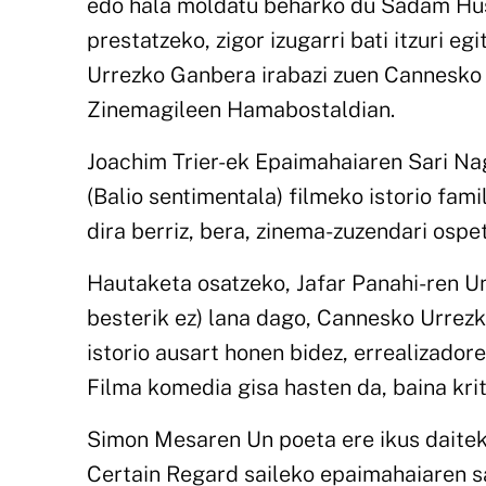
edo hala moldatu beharko du Sadam Hus
prestatzeko, zigor izugarri bati itzuri 
Urrezko Ganbera irabazi zuen Cannesko
Zinemagileen Hamabostaldian.
Joachim Trier-ek Epaimahaiaren Sari Nag
(Balio sentimentala) filmeko istorio fami
dira berriz, bera, zinema-zuzendari ospet
Hautaketa osatzeko, Jafar Panahi-ren Un 
besterik ez) lana dago, Cannesko Urrezk
istorio ausart honen bidez, errealizador
Filma komedia gisa hasten da, baina krit
Simon Mesaren Un poeta ere ikus daiteke
Certain Regard saileko epaimahaiaren sa