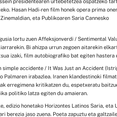
sein presidentearen urtebetetzea ospatzeko tar
egiteko. Hasan Hadi-ren film honek opera prima on
 Zinemaldian, eta Publikoaren Saria Cannesko
usia lortu zuen Affeksjonverdi / Sentimental Val
liarrarekin. Bi ahizpa urrun zegoen aitarekin elkar
sua izaki, film autobiografiko bat egiten hastera 
simple accidente / It Was Just an Accident (Istri
o Palmaren irabazlea. Iranen klandestinoki filma
eak erregimena kritikatzen du, espetxeratu baitzu
ika politiko latza egiten du amaieran.
, edizio honetako Horizontes Latinos Saria, eta 
ri berezia jaso zuena. Poeta zapuztu eta galtzail