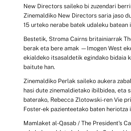
New Directors saileko bi zuzendari berr
Zinemaldiko New Directors saria jaso du
15 urteko nerabe batek udaleku batean i
Bestetik, Stroma Cairns britainiarrak T
berak eta bere amak —Imogen West ekoiz
ekialdeko itsasaldetik egindako bidaia k
baitute han.
Zinemaldiko Perlak saileko aukera zab
hasi dute zinemaldietako ibilbidea, eta s
baterako, Rebecca Zlotowski-ren Vie prive
Foster-ek pazienteetako baten heriotza i
Mamlaket al-Qasab / The President's Cak