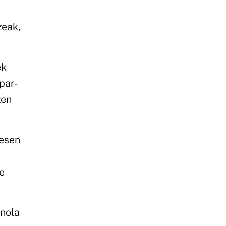
zeak,
ek
par-
zen
nesen
ie
 nola