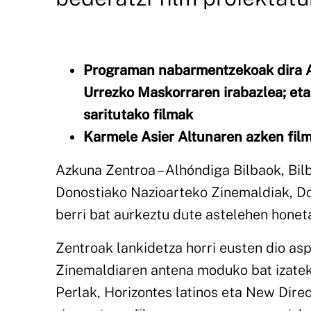
Programan nabarmentzekoak dira A
Urrezko Maskorraren irabazlea; eta
saritutako filmak
Karmele Asier Altunaren azken filma
Azkuna Zentroa – Alhóndiga Bilbaok, Bil
Donostiako Nazioarteko Zinemaldiak, D
berri bat aurkeztu dute astelehen honet
Zentroak lankidetza horri eusten dio aspa
Zinemaldiaren antena moduko bat izateko.
Perlak, Horizontes latinos eta New Dire