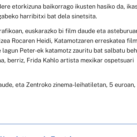
Bere etorkizuna baikorrago ikusten hasiko da, ika
abeko harribitxi bat dela sinetsita.
fikoan, euskarazko bi film daude eta asteburua
izea Rocaren Heidi, Katamotzaren erreskatea fil
re lagun Peter-ek katamotz zauritu bat salbatu be
ma, berriz, Frida Kahlo artista mexikar ospetsuari
de, eta Zentroko zinema-leihatiletan, 5 euroan,