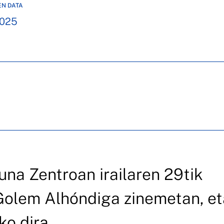
EN DATA
2025
na Zentroan irailaren 29tik
 Golem Alhóndiga zinemetan, et
ko dira