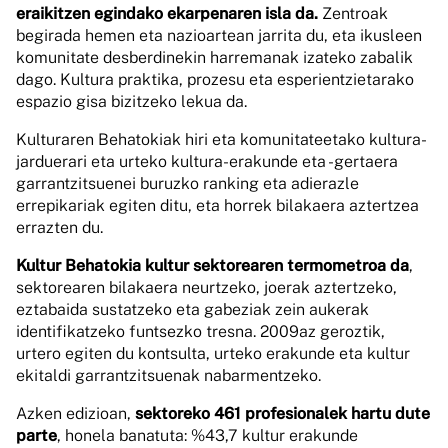
eraikitzen egindako ekarpenaren isla da.
Zentroak
begirada hemen eta nazioartean jarrita du, eta ikusleen
komunitate desberdinekin harremanak izateko zabalik
dago. Kultura praktika, prozesu eta esperientzietarako
espazio gisa bizitzeko lekua da.
Kulturaren Behatokiak hiri eta komunitateetako kultura-
jarduerari eta urteko kultura-erakunde eta -gertaera
garrantzitsuenei buruzko ranking eta adierazle
errepikariak egiten ditu, eta horrek bilakaera aztertzea
errazten du.
Kultur Behatokia kultur sektorearen termometroa da
,
sektorearen bilakaera neurtzeko, joerak aztertzeko,
eztabaida sustatzeko eta gabeziak zein aukerak
identifikatzeko funtsezko tresna. 2009az geroztik,
urtero egiten du kontsulta, urteko erakunde eta kultur
ekitaldi garrantzitsuenak nabarmentzeko.
Azken edizioan,
sektoreko 461 profesionalek hartu dute
parte
, honela banatuta: %43,7 kultur erakunde