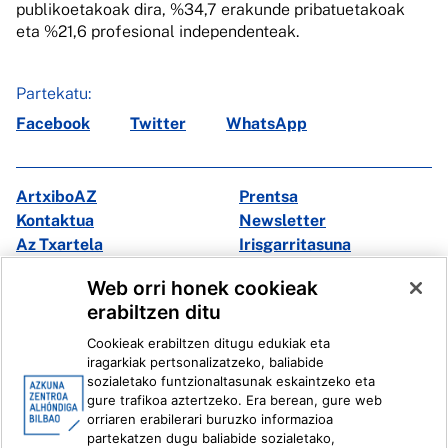
publikoetakoak dira, %34,7 erakunde pribatuetakoak
eta %21,6 profesional independenteak.
Partekatu:
Facebook
Twitter
WhatsApp
ArtxiboAZ
Prentsa
Kontaktua
Newsletter
Az Txartela
Irisgarritasuna
Multimedia
Web orri honek cookieak
erabiltzen ditu
Facebook
X
Cookieak erabiltzen ditugu edukiak eta
Instagram
Youtube
iragarkiak pertsonalizatzeko, baliabide
Linkedin
Ivoox
sozialetako funtzionaltasunak eskaintzeko eta
gure trafikoa aztertzeko. Era berean, gure web
orriaren erabilerari buruzko informazioa
Lege informazioa
Barneko Informazio Sistema
partekatzen dugu baliabide sozialetako,