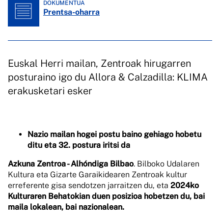
DOKUMENTUA
Prentsa-oharra
Euskal Herri mailan, Zentroak hirugarren
posturaino igo du Allora & Calzadilla: KLIMA
erakusketari esker
Nazio mailan hogei postu baino gehiago hobetu
ditu eta 32. postura iritsi da
Azkuna Zentroa - Alhóndiga Bilbao
. Bilboko Udalaren
Kultura eta Gizarte Garaikidearen Zentroak kultur
erreferente gisa sendotzen jarraitzen du, eta
2024ko
Kulturaren Behatokian duen posizioa hobetzen du, bai
maila lokalean, bai nazionalean.