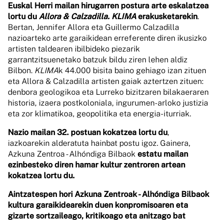
Euskal Herri mailan hirugarren postura arte eskalatzea
lortu du
Allora & Calzadilla. KLIMA
erakusketarekin
.
Bertan, Jennifer Allora eta Guillermo Calzadilla
nazioarteko arte garaikidean erreferente diren ikusizko
artisten taldearen ibilbideko piezarik
garrantzitsuenetako batzuk bildu ziren lehen aldiz
Bilbon.
KLIMA
k 44.000 bisita baino gehiago izan zituen
eta Allora & Calzadilla artisten gaiak aztertzen zituen:
denbora geologikoa eta Lurreko bizitzaren bilakaeraren
historia, izaera postkoloniala, ingurumen-arloko justizia
eta zor klimatikoa, geopolitika eta energia-iturriak.
Nazio mailan 32. postuan kokatzea lortu du
,
iazkoarekin alderatuta hainbat postu igoz. Gainera,
Azkuna Zentroa - Alhóndiga Bilbaok
estatu mailan
ezinbesteko diren hamar kultur zentroren artean
kokatzea lortu du.
Aintzatespen hori Azkuna Zentroak - Alhóndiga Bilbaok
kultura garaikidearekin duen konpromisoaren eta
gizarte sortzaileago, kritikoago eta anitzago bat