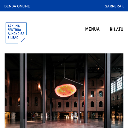
DENDA ONLINE
SARRERAK
MENUA
BILATU