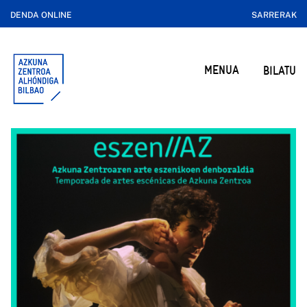
DENDA ONLINE
SARRERAK
MENUA
BILATU