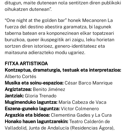
ditugun, maite dutenean nola sentitzen diren publikoki
oihukatzen dutenean”.
“One night at the golden bar” honek Mecanoren La
fuerza del destino abestira garamatza, bi lagunek
taberna batean era konponezinean elkar topatzeari
buruzkoa, queer ikuspegitik ari zaigu, leku horietan
sortzen diren istorioez, genero-identitateez eta
maitasuna adierazteko modu ugariez.
FITXA ARTISTIKOA
Kontzeptua, dramaturgia, testuak eta interpretazioa:
Alberto Cortés
Musika eta soinu-espazioa:
César Barco Manrique
Argiztatzea:
Benito Jiménez
Jantziak:
Gloria Trenado
Mugimenduko laguntza:
María Cabeza de Vaca
Eszena-guneko laguntza:
Víctor Colmenero
Argazkia eta bideoa:
Clementina Gades y La Cura
Honako hauen laguntzarekin:
Teatro Calderón de
Valladolid, Junta de Andalucía (Residencias Ágora),