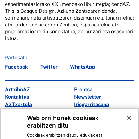
esperimentaziorako XXI. mendeko liburutegia; dendAZ.
This is Basque Design, Azkuna Zentroaren denda,
sormenaren eta artisautzaren diseinuari eta lanari irekia;
eta Jarduera Fisikoaren Zentroa, espazio irekia eta
programazioarekin konektatua, gorputzari eta osasunari
lotua.
Partekatu:
Facebook
Twitter
WhatsApp
ArtxiboAZ
Prentsa
Kontaktua
Newsletter
Az Txartela
Irisgarritasuna
Multimedia
Web orri honek cookieak
erabiltzen ditu
Facebook
X
Cookieak erabiltzen ditugu edukiak eta
Instagram
Youtube