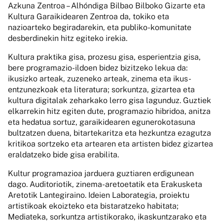
Azkuna Zentroa – Alhóndiga Bilbao Bilboko Gizarte eta
Kultura Garaikidearen Zentroa da, tokiko eta
nazioarteko begiradarekin, eta publiko-komunitate
desberdinekin hitz egiteko irekia.
Kultura praktika gisa, prozesu gisa, esperientzia gisa,
bere programazio-ildoen bidez bizitzeko lekua da:
ikusizko arteak, zuzeneko arteak, zinema eta ikus-
entzunezkoak eta literatura; sorkuntza, gizartea eta
kultura digitalak zeharkako lerro gisa lagunduz. Guztiek
elkarrekin hitz egiten dute, programazio hibridoa, anitza
eta hedatua sortuz, garaikidearen egunerokotasuna
bultzatzen duena, bitartekaritza eta hezkuntza ezagutza
kritikoa sortzeko eta artearen eta artisten bidez gizartea
eraldatzeko bide gisa erabilita.
Kultur programazioa jarduera guztiaren erdigunean
dago. Auditoriotik, zinema-aretoetatik eta Erakusketa
Aretotik Lantegiraino. Ideien Laborategia, proiektu
artistikoak ekoizteko eta bistaratzeko habitata;
Mediateka, sorkuntza artistikorako, ikaskuntzarako eta