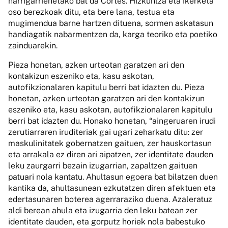
harrigarrienetako bat da Cortés. Hizkuntza eta ikerketa
oso berezkoak ditu, eta bere lana, testua eta
mugimendua barne hartzen dituena, sormen askatasun
handiagatik nabarmentzen da, karga teoriko eta poetiko
zainduarekin.
Pieza honetan, azken urteotan garatzen ari den
kontakizun eszeniko eta, kasu askotan,
autofikzionalaren kapitulu berri bat idazten du. Pieza
honetan, azken urteotan garatzen ari den kontakizun
eszeniko eta, kasu askotan, autofikzionalaren kapitulu
berri bat idazten du. Honako honetan, “aingeruaren irudi
zerutiarraren iruditeriak gai ugari zeharkatu ditu: zer
maskulinitatek gobernatzen gaituen, zer hauskortasun
eta arrakala ez diren ari aipatzen, zer identitate dauden
leku zaurgarri bezain izugarrian, zapaltzen gaituen
patuari nola kantatu. Ahultasun egoera bat bilatzen duen
kantika da, ahultasunean ezkutatzen diren afektuen eta
edertasunaren boterea agerraraziko duena. Azaleratuz
aldi berean ahula eta izugarria den leku batean zer
identitate dauden, eta gorputz horiek nola babestuko