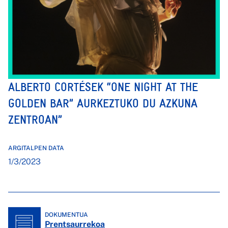
ALBERTO CORTÉSEK “ONE NIGHT AT THE
GOLDEN BAR” AURKEZTUKO DU AZKUNA
ZENTROAN”
ARGITALPEN DATA
1/3/2023
DOKUMENTUA
Prentsaurrekoa