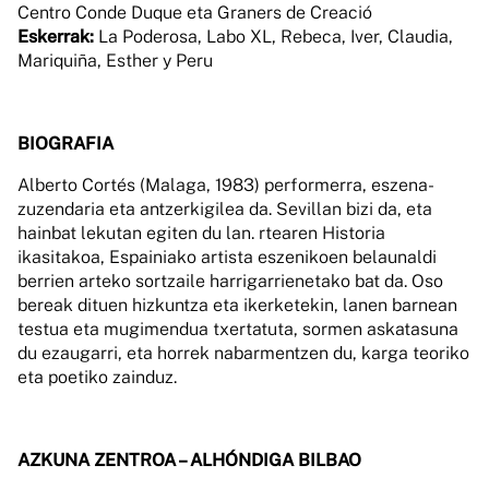
Centro Conde Duque eta Graners de Creació
Eskerrak:
La Poderosa, Labo XL, Rebeca, Iver, Claudia,
Mariquiña, Esther y Peru
BIOGRAFIA
Alberto Cortés (Malaga, 1983) performerra, eszena-
zuzendaria eta antzerkigilea da. Sevillan bizi da, eta
hainbat lekutan egiten du lan. rtearen Historia
ikasitakoa, Espainiako artista eszenikoen belaunaldi
berrien arteko sortzaile harrigarrienetako bat da. Oso
bereak dituen hizkuntza eta ikerketekin, lanen barnean
testua eta mugimendua txertatuta, sormen askatasuna
du ezaugarri, eta horrek nabarmentzen du, karga teoriko
eta poetiko zainduz.
AZKUNA ZENTROA – ALHÓNDIGA BILBAO