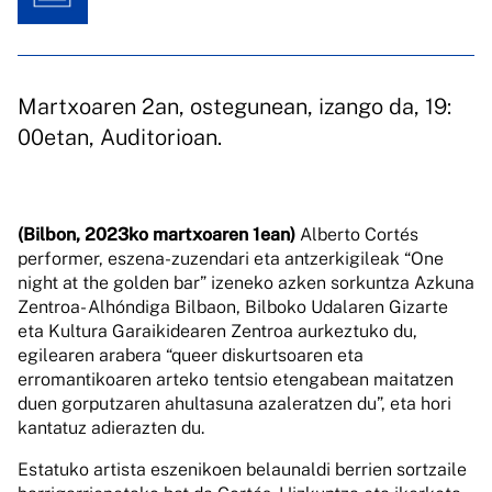
Martxoaren 2an, ostegunean, izango da, 19:
00etan, Auditorioan.
(Bilbon, 2023ko martxoaren 1ean)
Alberto Cortés
performer, eszena-zuzendari eta antzerkigileak “One
night at the golden bar” izeneko azken sorkuntza Azkuna
Zentroa- Alhóndiga Bilbaon, Bilboko Udalaren Gizarte
eta Kultura Garaikidearen Zentroa aurkeztuko du,
egilearen arabera “queer diskurtsoaren eta
erromantikoaren arteko tentsio etengabean maitatzen
duen gorputzaren ahultasuna azaleratzen du”, eta hori
kantatuz adierazten du.
Estatuko artista eszenikoen belaunaldi berrien sortzaile