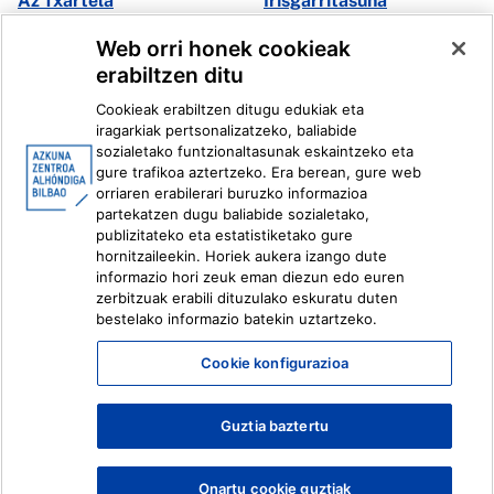
Az Txartela
Irisgarritasuna
Multimedia
Web orri honek cookieak
erabiltzen ditu
Facebook
X
Cookieak erabiltzen ditugu edukiak eta
Instagram
Youtube
iragarkiak pertsonalizatzeko, baliabide
Linkedin
Ivoox
sozialetako funtzionaltasunak eskaintzeko eta
gure trafikoa aztertzeko. Era berean, gure web
orriaren erabilerari buruzko informazioa
Lege informazioa
Barneko Informazio Sistema
partekatzen dugu baliabide sozialetako,
publizitateko eta estatistiketako gure
hornitzaileekin. Horiek aukera izango dute
informazio hori zeuk eman diezun edo euren
zerbitzuak erabili dituzulako eskuratu duten
bestelako informazio batekin uztartzeko.
Cookie konfigurazioa
Guztia baztertu
Onartu cookie guztiak