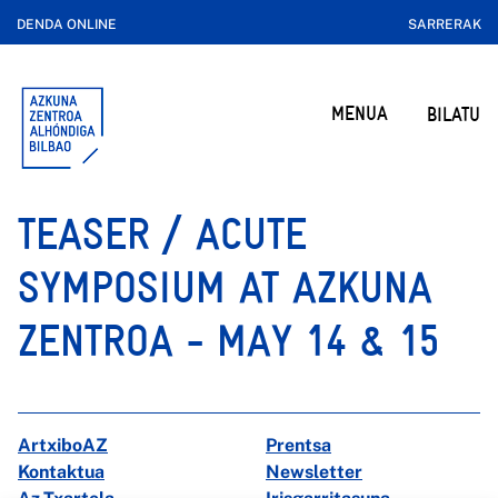
DENDA ONLINE
SARRERAK
MENUA
BILATU
TEASER / ACUTE
SYMPOSIUM AT AZKUNA
ZENTROA - MAY 14 & 15
ArtxiboAZ
Prentsa
Kontaktua
Newsletter