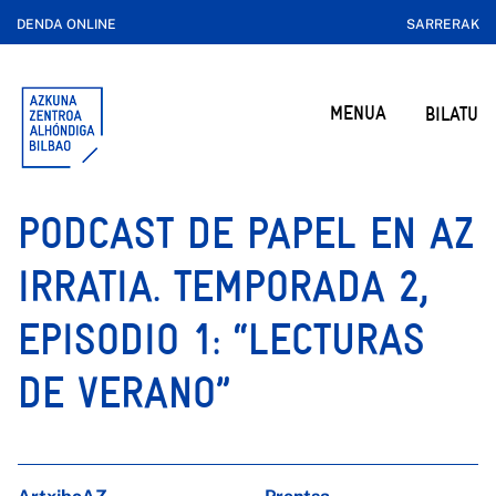
DENDA ONLINE
SARRERAK
MENUA
BILATU
PODCAST DE PAPEL EN AZ
IRRATIA. TEMPORADA 2,
EPISODIO 1: “LECTURAS
DE VERANO”