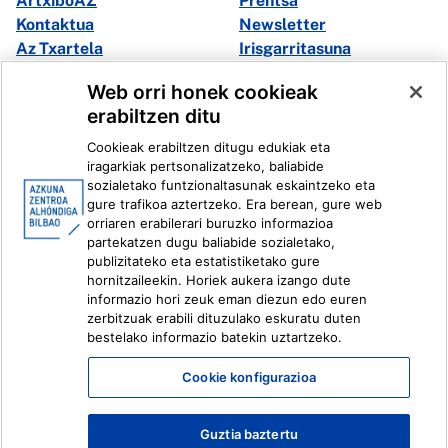
ArtxiboAZ
Prentsa
Kontaktua
Newsletter
Az Txartela
Irisgarritasuna
Multimedia
Web orri honek cookieak
erabiltzen ditu
Facebook
X
Cookieak erabiltzen ditugu edukiak eta
Instagram
Youtube
iragarkiak pertsonalizatzeko, baliabide
Linkedin
Ivoox
sozialetako funtzionaltasunak eskaintzeko eta
gure trafikoa aztertzeko. Era berean, gure web
orriaren erabilerari buruzko informazioa
Lege informazioa
Barneko Informazio Sistema
partekatzen dugu baliabide sozialetako,
publizitateko eta estatistiketako gure
hornitzaileekin. Horiek aukera izango dute
informazio hori zeuk eman diezun edo euren
zerbitzuak erabili dituzulako eskuratu duten
bestelako informazio batekin uztartzeko.
Cookie konfigurazioa
Guztia baztertu