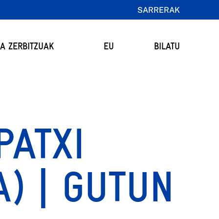
SARRERAK
TA ZERBITZUAK
EU
BILATU
PATXI
) | GUTUN