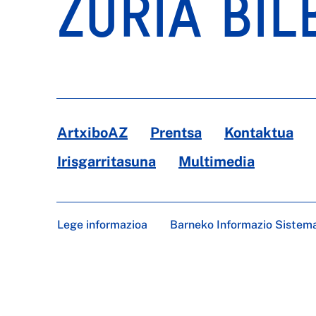
ZURIA BIL
ArtxiboAZ
Prentsa
Kontaktua
Irisgarritasuna
Multimedia
Lege informazioa
Barneko Informazio Sistem