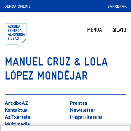
DENDA ONLINE
SARRERAK
MENUA
BILATU
MANUEL CRUZ & LOLA
LÓPEZ MONDÉJAR
ArtxiboAZ
Prentsa
Kontaktua
Newsletter
Az Txartela
Irisgarritasuna
Multimedia