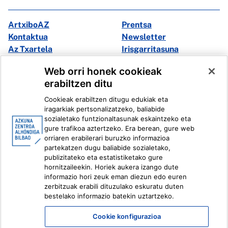
ArtxiboAZ
Prentsa
Kontaktua
Newsletter
Az Txartela
Irisgarritasuna
Multimedia
Web orri honek cookieak
erabiltzen ditu
Facebook
X
Cookieak erabiltzen ditugu edukiak eta
Instagram
Youtube
iragarkiak pertsonalizatzeko, baliabide
Linkedin
Ivoox
sozialetako funtzionaltasunak eskaintzeko eta
gure trafikoa aztertzeko. Era berean, gure web
orriaren erabilerari buruzko informazioa
Lege informazioa
Barneko Informazio Sistema
partekatzen dugu baliabide sozialetako,
publizitateko eta estatistiketako gure
hornitzaileekin. Horiek aukera izango dute
informazio hori zeuk eman diezun edo euren
zerbitzuak erabili dituzulako eskuratu duten
bestelako informazio batekin uztartzeko.
Cookie konfigurazioa