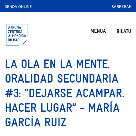
DENDA ONLINE
SARRERAK
MENUA
BILATU
LA OLA EN LA MENTE.
ORALIDAD SECUNDARIA
#3: “DEJARSE ACAMPAR.
HACER LUGAR” - MARÍA
GARCÍA RUIZ