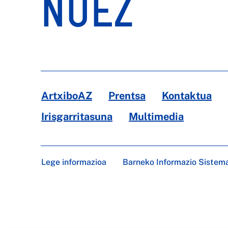
NUEZ
ArtxiboAZ
Prentsa
Kontaktua
Irisgarritasuna
Multimedia
Lege informazioa
Barneko Informazio Sistem