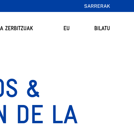
SARRERAK
TA ZERBITZUAK
EU
BILATU
OS &
N DE LA