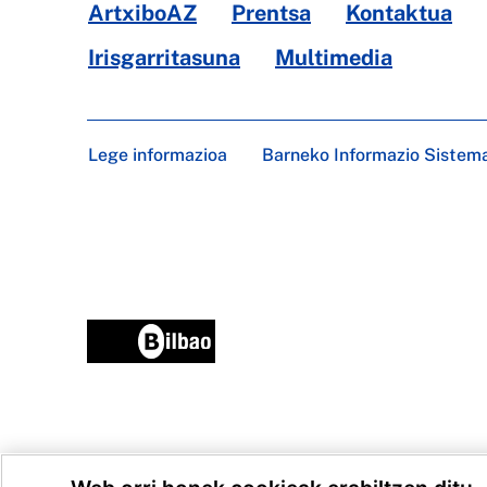
ArtxiboAZ
Prentsa
Kontaktua
Irisgarritasuna
Multimedia
Lege informazioa
Barneko Informazio Sistem