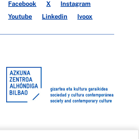
Facebook
X
Instagram
Youtube
Linkedin
Ivoox