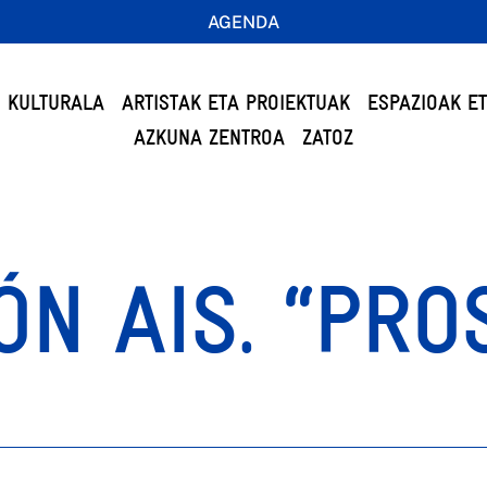
AGENDA
 KULTURALA
ARTISTAK ETA PROIEKTUAK
ESPAZIOAK E
AZKUNA ZENTROA
ZATOZ
N AIS. “PRO