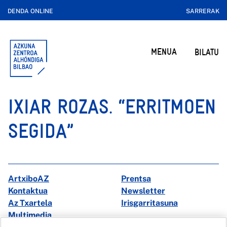
DENDA ONLINE
SARRERAK
MENUA
BILATU
IXIAR ROZAS. “ERRITMOEN
SEGIDA”
ArtxiboAZ
Prentsa
Kontaktua
Newsletter
Az Txartela
Irisgarritasuna
Multimedia