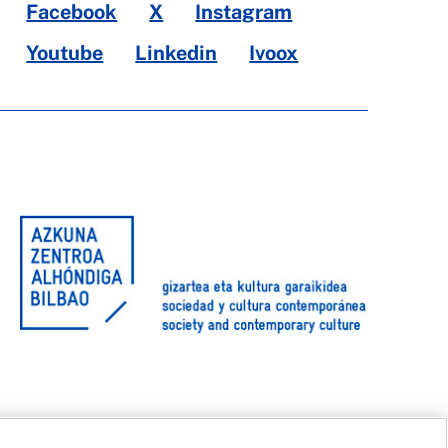
Facebook
X
Instagram
Youtube
Linkedin
Ivoox