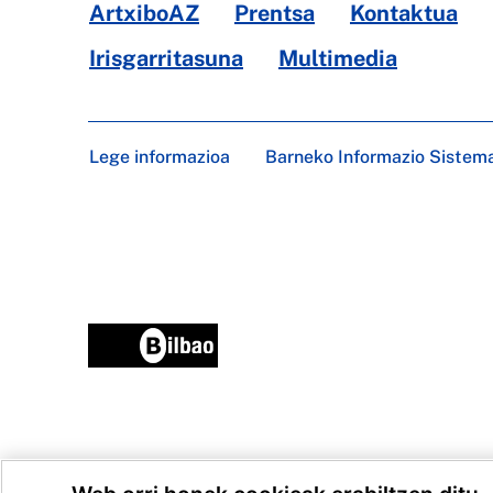
ArtxiboAZ
Prentsa
Kontaktua
Irisgarritasuna
Multimedia
Lege informazioa
Barneko Informazio Sistem