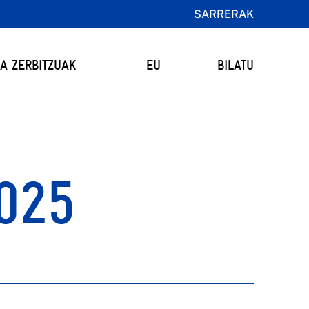
SARRERAK
TA ZERBITZUAK
EU
BILATU
025