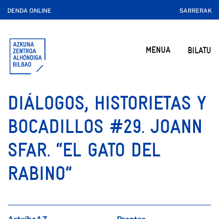
DENDA ONLINE
SARRERAK
MENUA
BILATU
DIÁLOGOS, HISTORIETAS Y
BOCADILLOS #29. JOANN
SFAR. “EL GATO DEL
RABINO”