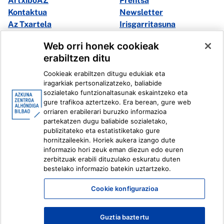
ArtxiboAZ
Prentsa
Kontaktua
Newsletter
Az Txartela
Irisgarritasuna
Multimedia
Web orri honek cookieak
erabiltzen ditu
Facebook
X
Cookieak erabiltzen ditugu edukiak eta
Instagram
Youtube
iragarkiak pertsonalizatzeko, baliabide
Linkedin
Ivoox
sozialetako funtzionaltasunak eskaintzeko eta
gure trafikoa aztertzeko. Era berean, gure web
orriaren erabilerari buruzko informazioa
Lege informazioa
Barneko Informazio Sistema
partekatzen dugu baliabide sozialetako,
publizitateko eta estatistiketako gure
hornitzaileekin. Horiek aukera izango dute
informazio hori zeuk eman diezun edo euren
zerbitzuak erabili dituzulako eskuratu duten
bestelako informazio batekin uztartzeko.
Cookie konfigurazioa
Guztia baztertu