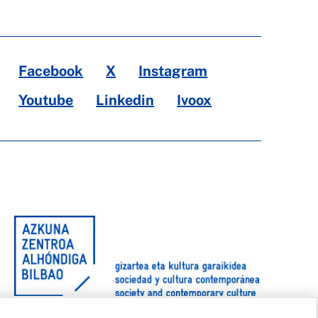
Facebook
X
Instagram
Youtube
Linkedin
Ivoox