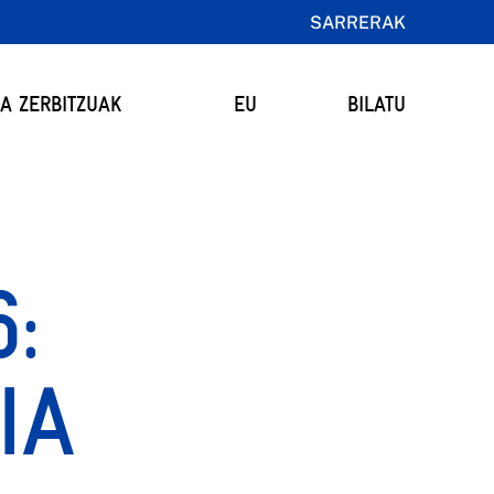
SARRERAK
TA ZERBITZUAK
EU
BILATU
:
IA