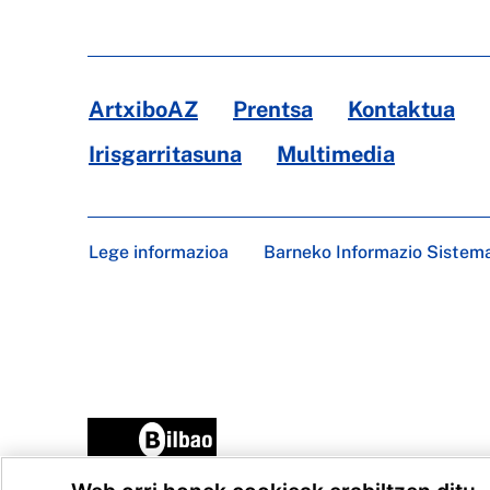
ArtxiboAZ
Prentsa
Kontaktua
Irisgarritasuna
Multimedia
Lege informazioa
Barneko Informazio Sistem