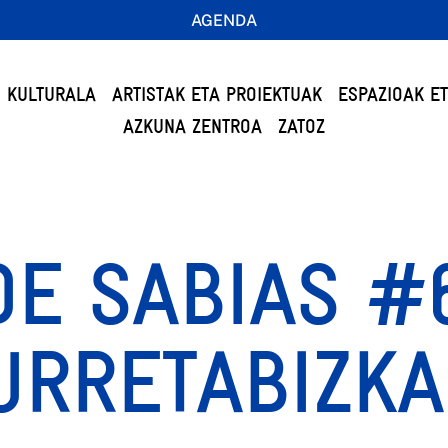
AGENDA
 KULTURALA
ARTISTAK ETA PROIEKTUAK
ESPAZIOAK E
AZKUNA ZENTROA
ZATOZ
E SABIAS #6
URRETABIZKA