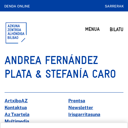
DENDA ONLINE
SARRERAK
MENUA
BILATU
ANDREA FERNÁNDEZ
PLATA & STEFANÍA CARO
ArtxiboAZ
Prentsa
Kontaktua
Newsletter
Az Txartela
Irisgarritasuna
Multimedia