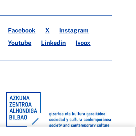
Facebook
X
Instagram
Youtube
Linkedin
Ivoox