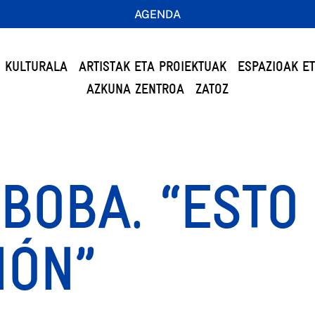
AGENDA
 KULTURALA
ARTISTAK ETA PROIEKTUAK
ESPAZIOAK E
AZKUNA ZENTROA
ZATOZ
BOBA. “ESTO
IÓN”