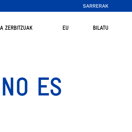
SARRERAK
TA ZERBITZUAK
EU
BILATU
 NO ES