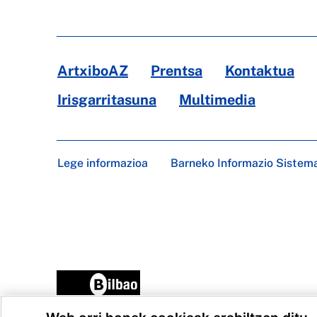
ArtxiboAZ
Prentsa
Kontaktua
Irisgarritasuna
Multimedia
Lege informazioa
Barneko Informazio Sistem