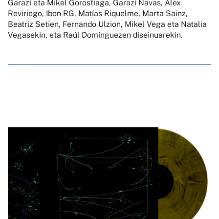
Garazi eta Mikel Gorostiaga, Garazi Navas, Alex
Reviriego, Ibon RG, Matías Riquelme, Marta Sainz,
Beatriz Setien, Fernando Ulzion, Mikel Vega eta Natalia
Vegasekin, eta Raúl Domínguezen diseinuarekin.