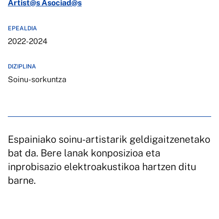
Artist@s Asociad@s
EPEALDIA
2022-2024
DIZIPLINA
Soinu-sorkuntza
Espainiako soinu-artistarik geldigaitzenetako
bat da. Bere lanak konposizioa eta
inprobisazio elektroakustikoa hartzen ditu
barne.