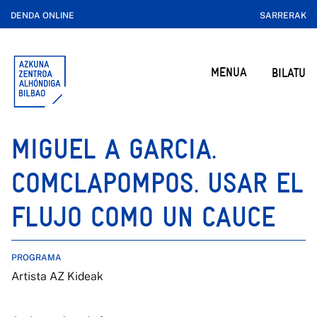
DENDA ONLINE
SARRERAK
MENUA
BILATU
MIGUEL A GARCIA.
COMCLAPOMPOS. USAR EL
FLUJO COMO UN CAUCE
PROGRAMA
Artista AZ Kideak