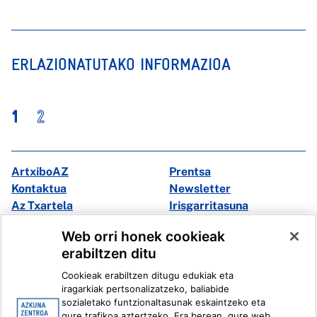
ERLAZIONATUTAKO INFORMAZIOA
1
2
ArtxiboAZ
Prentsa
Kontaktua
Newsletter
Az Txartela
Irisgarritasuna
Multimedia
Web orri honek cookieak
erabiltzen ditu
Facebook
X
Cookieak erabiltzen ditugu edukiak eta
Instagram
Youtube
iragarkiak pertsonalizatzeko, baliabide
Linkedin
Ivoox
sozialetako funtzionaltasunak eskaintzeko eta
gure trafikoa aztertzeko. Era berean, gure web