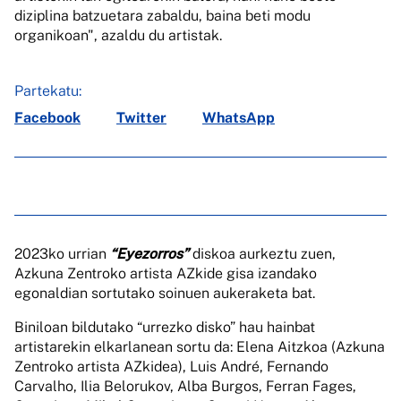
diziplina batzuetara zabaldu, baina beti modu
organikoan", azaldu du artistak.
Partekatu:
Facebook
Twitter
WhatsApp
2023ko urrian
“Eyezorros”
diskoa aurkeztu zuen,
Azkuna Zentroko artista AZkide gisa izandako
egonaldian sortutako soinuen aukeraketa bat.
Biniloan bildutako “urrezko disko” hau hainbat
artistarekin elkarlanean sortu da: Elena Aitzkoa (Azkuna
Zentroko artista AZkidea), Luis André, Fernando
Carvalho, Ilia Belorukov, Alba Burgos, Ferran Fages,