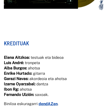
KREDITUAK
Elena Aitzkoa:
testuak eta bideoa
Luis André:
tronpeta
Alba Burgos:
ahotsa
Enrike Hurtado:
gitarra
Garazi Navas:
akordeoia eta ahotsa
Izarne Oyarzabal:
dantza
Ibon Rg:
ahotsa
Fernando Ulzión:
saxoak.
Biniloa eskuragarri
dendAZen
.