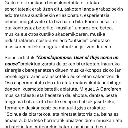
Gailu elektronikoen hondakinetatik lortutako
sonoritateak erabiltzen ditu, askotan landa-grabazioekin
edo tresna akustikoekin erlazionatuz, esperientzia
intimo, murgiltzaile eta bizi baten bila. Forma ausartez
eta kontrastez beteriko “musika”, umorez ere betea,
musika elektroakustiko akademikoaren, musika
industrialaren, noise-aren edo “outsider” deitutako
musikaren arteko mugak zalantzan jartzen dituena.
Soinu-artistak
“Comclapompos. Usar el flujo como un
cauce”
proiektua garatu du azken bi urteetan. Inguruko
sinergiak bereganatzen dituen musika-konposizioko lan
honek egituraren era askotako aukeretan sakontzen du.
Oso esperimentala den eta elektroakustikatik hurbilago
dagoen ikusmolde batetik abiatuta, Miguel. A Garcíaren
musika tolestu eta hedatzen da, ahotsa, dantza, beste
lengoaia batzuk eta beste sentipen batzuk jasotzeko,
formaren deskonposizioa malguki gisa arakatuz.
"Soinua da bitartekoa, eta niretzat jatorria da, baina ez
amaiera: bitarteko horretatik abiatzen diren musikari eta
artistekin lan egitearekin batera, nahi nuke beste