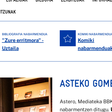
NTZUNAK
BIBLIOGRAFIA NABARMENDUA
KOMIKI NABARMENDU
"Zure erritmora" -
Komiki
Uztaila
nabarmendua
ASTEKO GOM
Astero, Mediateka BBK-
nabarmentzen ditugu.