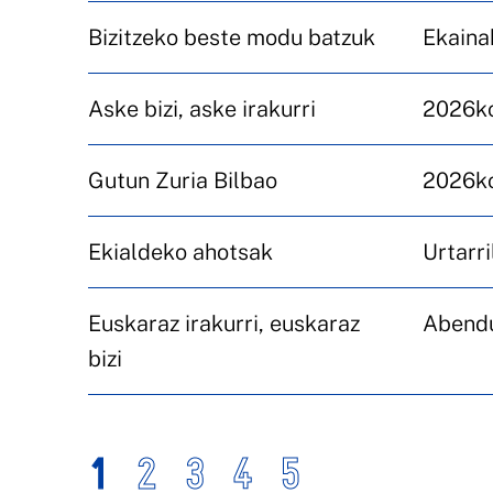
Bizitzeko beste modu batzuk
Ekaina
Aske bizi, aske irakurri
2026ko
Gutun Zuria Bilbao
2026ko
Ekialdeko ahotsak
Urtarr
Euskaraz irakurri, euskaraz
Abend
bizi
1
2
3
4
5