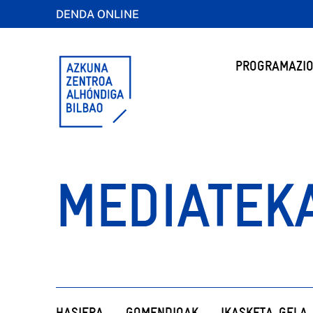
DENDA ONLINE
PROGRAMAZIO
MEDIATEK
HASIERA
GOMENDIOAK
IKASKETA-GELA