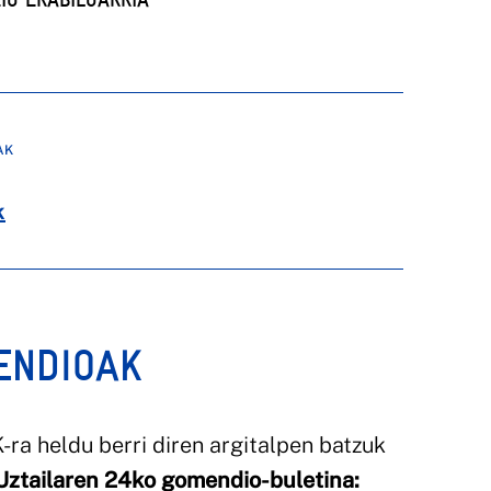
AK
k
ENDIOAK
ra heldu berri diren argitalpen batzuk
Uztailaren 24ko gomendio-buletina: