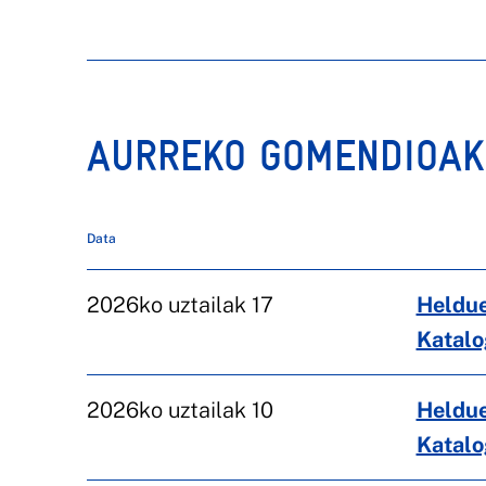
AURREKO GOMENDIOAK
Data
2026ko uztailak 17
Heldue
Katal
2026ko uztailak 10
Heldue
Katal