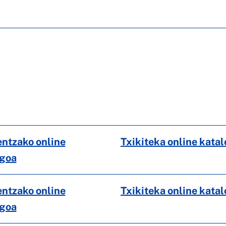
ntzako online
Txikiteka online kata
ogoa
ntzako online
Txikiteka online kata
ogoa