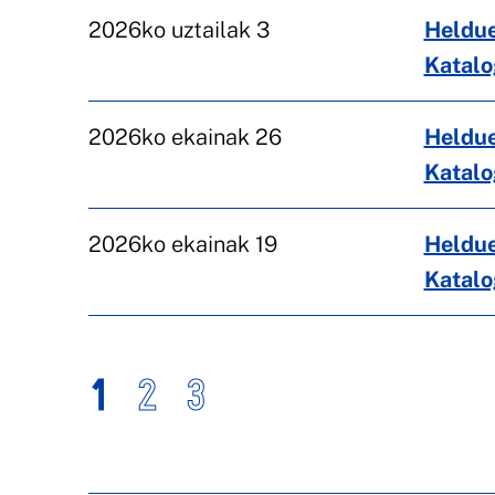
2026ko uztailak 3
Heldue
Katal
2026ko ekainak 26
Heldue
Katal
2026ko ekainak 19
Heldue
Katal
1
2
3