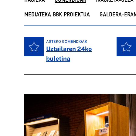
MEDIATEKA BBK PROIEKTUA
GALDERA-ERA
ASTEKO GOMENDIOAK
Uztailaren 24ko
buletina