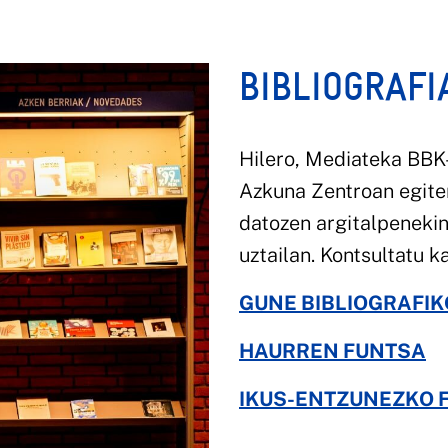
BIBLIOGRAF
Hilero, Mediateka BBK-
Azkuna Zentroan egite
datozen argitalpenekin
uztailan. Kontsultatu k
GUNE BIBLIOGRAFI
HAURREN FUNTSA
IKUS-ENTZUNEZKO 