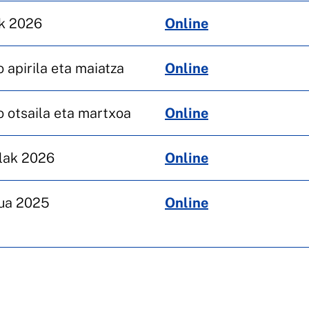
k 2026
Online
 apirila eta maiatza
Online
 otsaila eta martxoa
Online
ilak 2026
Online
ua 2025
Online