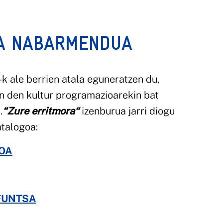
IA NABARMENDUA
k ale berrien atala eguneratzen du,
n den kultur programazioarekin bat
.
“Zure erritmora
“
izenburua jarri diogu
atalogoa:
KOA
FUNTSA