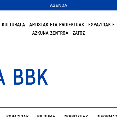
AGENDA
 KULTURALA
ARTISTAK ETA PROIEKTUAK
ESPAZIOAK E
AZKUNA ZENTROA
ZATOZ
A BBK
ESPAZIOAK
BILDUMA
ZERBITZUAK
INFORMAZ