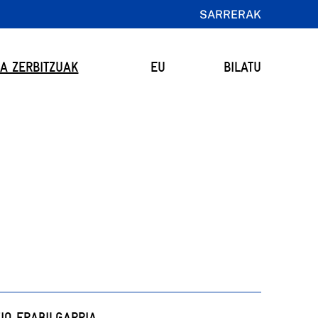
SARRERAK
TA ZERBITZUAK
EU
BILATU
IO ERABILGARRIA