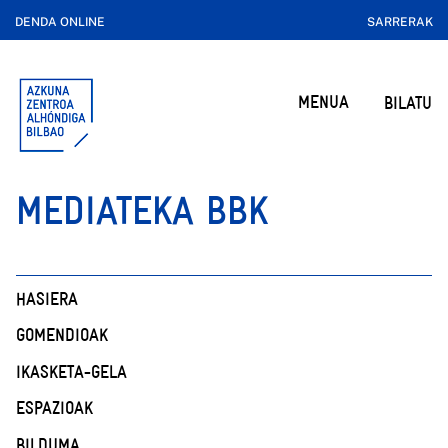
DENDA ONLINE
SARRERAK
MENUA
BILATU
MEDIATEKA BBK
HASIERA
GOMENDIOAK
IKASKETA-GELA
ESPAZIOAK
BILDUMA