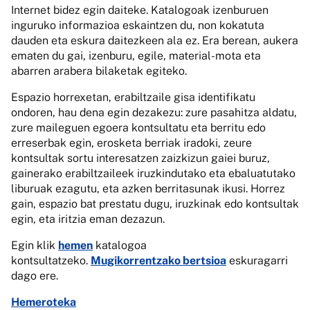
Internet bidez egin daiteke. Katalogoak izenburuen
inguruko informazioa eskaintzen du, non kokatuta
dauden eta eskura daitezkeen ala ez. Era berean, aukera
ematen du gai, izenburu, egile, material-mota eta
abarren arabera bilaketak egiteko.
Espazio horrexetan, erabiltzaile gisa identifikatu
ondoren, hau dena egin dezakezu: zure pasahitza aldatu,
zure maileguen egoera kontsultatu eta berritu edo
erreserbak egin, erosketa berriak iradoki, zeure
kontsultak sortu interesatzen zaizkizun gaiei buruz,
gainerako erabiltzaileek iruzkindutako eta ebaluatutako
liburuak ezagutu, eta azken berritasunak ikusi. Horrez
gain, espazio bat prestatu dugu, iruzkinak edo kontsultak
egin, eta iritzia eman dezazun.
Egin klik
hemen
katalogoa
kontsultatzeko.
Mugikorrentzako bertsioa
eskuragarri
dago ere.
Hemeroteka