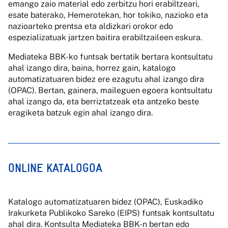
emango zaio material edo zerbitzu hori erabiltzeari,
esate baterako, Hemerotekan, hor tokiko, nazioko eta
nazioarteko prentsa eta aldizkari orokor edo
espezializatuak jartzen baitira erabiltzaileen eskura.
Mediateka BBK-ko funtsak bertatik bertara kontsultatu
ahal izango dira, baina, horrez gain, katalogo
automatizatuaren bidez ere ezagutu ahal izango dira
(OPAC). Bertan, gainera, maileguen egoera kontsultatu
ahal izango da, eta berriztatzeak eta antzeko beste
eragiketa batzuk egin ahal izango dira.
ONLINE KATALOGOA
Katalogo automatizatuaren bidez (OPAC), Euskadiko
Irakurketa Publikoko Sareko (EIPS) funtsak kontsultatu
ahal dira. Kontsulta Mediateka BBK-n bertan edo