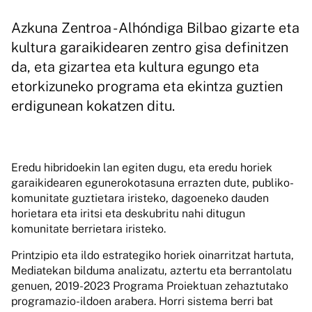
Azkuna Zentroa - Alhóndiga Bilbao gizarte eta
kultura garaikidearen zentro gisa definitzen
da, eta gizartea eta kultura egungo eta
etorkizuneko programa eta ekintza guztien
erdigunean kokatzen ditu.
Eredu hibridoekin lan egiten dugu, eta eredu horiek
garaikidearen egunerokotasuna errazten dute, publiko-
komunitate guztietara iristeko, dagoeneko dauden
horietara eta iritsi eta deskubritu nahi ditugun
komunitate berrietara iristeko.
Printzipio eta ildo estrategiko horiek oinarritzat hartuta,
Mediatekan bilduma analizatu, aztertu eta berrantolatu
genuen, 2019-2023 Programa Proiektuan zehaztutako
programazio-ildoen arabera. Horri sistema berri bat