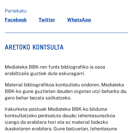
Partekatu:
Facebook
Twitter
WhatsApp
ARETOKO KONTSULTA
Mediateka BBK-ren funts bibliografiko ia osoa
erabiltzaile guztiek dute eskuragarri.
Material bibliografikoa kontsultatu ondoren, Mediateka
BBK-ko gune guztietan dauden orgetan utzi beharko da,
gero behar bezala sailkatzeko.
Irakurketa-postuak Mediateka BBK-ko bilduma
kontsultatzeko pentsatuta daude; lehentasunezkoa
izango da erabilera hori eta ez material bidezko
ikasketaren erabilera. Gune batzuetan, lehentasuna