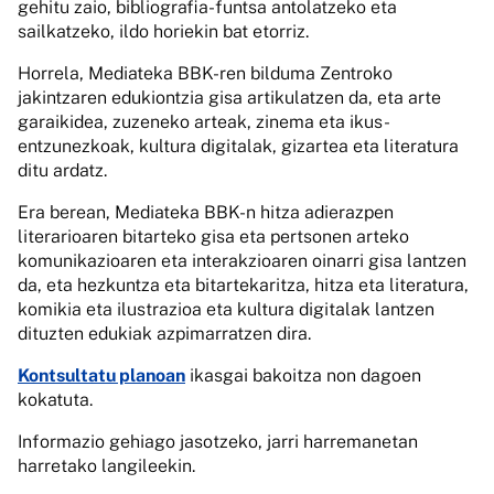
gehitu zaio, bibliografia-funtsa antolatzeko eta
sailkatzeko, ildo horiekin bat etorriz.
Horrela, Mediateka BBK-ren bilduma Zentroko
jakintzaren edukiontzia gisa artikulatzen da, eta arte
garaikidea, zuzeneko arteak, zinema eta ikus-
entzunezkoak, kultura digitalak, gizartea eta literatura
ditu ardatz.
Era berean, Mediateka BBK-n hitza adierazpen
literarioaren bitarteko gisa eta pertsonen arteko
komunikazioaren eta interakzioaren oinarri gisa lantzen
da, eta hezkuntza eta bitartekaritza, hitza eta literatura,
komikia eta ilustrazioa eta kultura digitalak lantzen
dituzten edukiak azpimarratzen dira.
Kontsultatu planoan
ikasgai bakoitza non dagoen
kokatuta.
Informazio gehiago jasotzeko, jarri harremanetan
harretako langileekin.