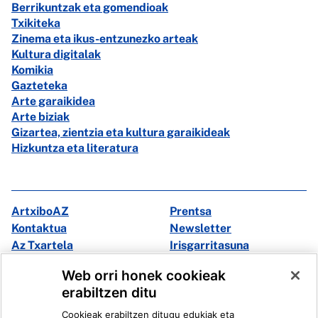
Berrikuntzak eta gomendioak
Txikiteka
Zinema eta ikus-entzunezko arteak
Kultura digitalak
Komikia
Gazteteka
Arte garaikidea
Arte biziak
Gizartea, zientzia eta kultura garaikideak
Hizkuntza eta literatura
ArtxiboAZ
Prentsa
Kontaktua
Newsletter
Az Txartela
Irisgarritasuna
Multimedia
Web orri honek cookieak
erabiltzen ditu
Facebook
X
Cookieak erabiltzen ditugu edukiak eta