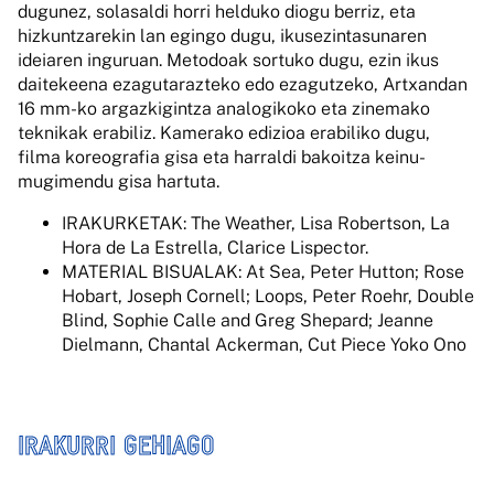
dugunez, solasaldi horri helduko diogu berriz, eta
hizkuntzarekin lan egingo dugu, ikusezintasunaren
ideiaren inguruan. Metodoak sortuko dugu, ezin ikus
daitekeena ezagutarazteko edo ezagutzeko, Artxandan
16 mm-ko argazkigintza analogikoko eta zinemako
teknikak erabiliz. Kamerako edizioa erabiliko dugu,
filma koreografia gisa eta harraldi bakoitza keinu-
mugimendu gisa hartuta.
IRAKURKETAK: The Weather, Lisa Robertson, La
Hora de La Estrella, Clarice Lispector.
MATERIAL BISUALAK: At Sea, Peter Hutton; Rose
Hobart, Joseph Cornell; Loops, Peter Roehr, Double
Blind, Sophie Calle and Greg Shepard; Jeanne
Dielmann, Chantal Ackerman, Cut Piece Yoko Ono
IRAKURRI GEHIAGO