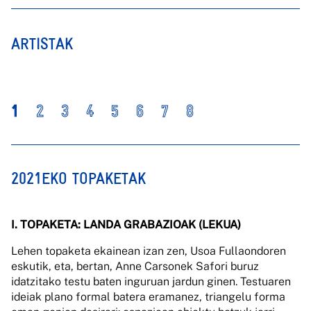
ARTISTAK
1
2
3
4
5
6
7
8
2021EKO TOPAKETAK
I. TOPAKETA: LANDA GRABAZIOAK (LEKUA)
Lehen topaketa ekainean izan zen, Usoa Fullaondoren
eskutik, eta, bertan, Anne Carsonek Safori buruz
idatzitako testu baten inguruan jardun ginen. Testuaren
ideiak plano formal batera eramanez, triangelu forma