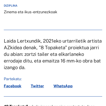
DIZIPLINA
Zinema eta ikus-entzunezkoak
Laida Lertxundik, 2021eko urtarriletik artista
AZkidea denak, "8 Topaketa" proiektua jarri
du abian: zortzi tailer eta elkarlaneko
errodaje ditu, eta emaitza 16 mm-ko obra bat
izango da.
Partekatu:
Facebook
Twitter
WhatsApp