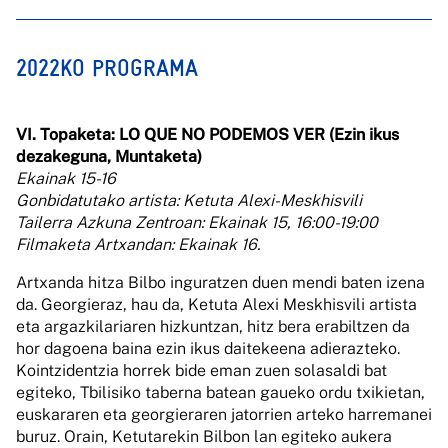
2022KO PROGRAMA
VI. Topaketa: LO QUE NO PODEMOS VER (Ezin ikus
dezakeguna, Muntaketa)
Ekainak 15-16
Gonbidatutako artista: Ketuta Alexi-Meskhisvili
Tailerra Azkuna Zentroan: Ekainak 15, 16:00-19:00
Filmaketa Artxandan: Ekainak 16.
Artxanda hitza Bilbo inguratzen duen mendi baten izena
da. Georgieraz, hau da, Ketuta Alexi Meskhisvili artista
eta argazkilariaren hizkuntzan, hitz bera erabiltzen da
hor dagoena baina ezin ikus daitekeena adierazteko.
Kointzidentzia horrek bide eman zuen solasaldi bat
egiteko, Tbilisiko taberna batean gaueko ordu txikietan,
euskararen eta georgieraren jatorrien arteko harremanei
buruz. Orain, Ketutarekin Bilbon lan egiteko aukera