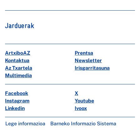
Jarduerak
ArtxiboAZ
Prentsa
Kontaktua
Newsletter
Az Txartela
Irisgarritasuna
Multimedia
Facebook
X
Instagram
Youtube
Linkedin
Ivoox
Lege informazioa
Barneko Informazio Sistema