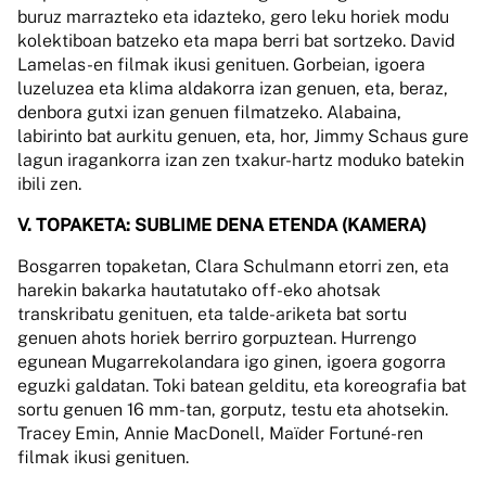
buruz marrazteko eta idazteko, gero leku horiek modu
kolektiboan batzeko eta mapa berri bat sortzeko. David
Lamelas-en filmak ikusi genituen. Gorbeian, igoera
luzeluzea eta klima aldakorra izan genuen, eta, beraz,
denbora gutxi izan genuen filmatzeko. Alabaina,
labirinto bat aurkitu genuen, eta, hor, Jimmy Schaus gure
lagun iragankorra izan zen txakur-hartz moduko batekin
ibili zen.
V. TOPAKETA: SUBLIME DENA ETENDA (KAMERA)
Bosgarren topaketan, Clara Schulmann etorri zen, eta
harekin bakarka hautatutako off-eko ahotsak
transkribatu genituen, eta talde-ariketa bat sortu
genuen ahots horiek berriro gorpuztean. Hurrengo
egunean Mugarrekolandara igo ginen, igoera gogorra
eguzki galdatan. Toki batean gelditu, eta koreografia bat
sortu genuen 16 mm-tan, gorputz, testu eta ahotsekin.
Tracey Emin, Annie MacDonell, Maïder Fortuné-ren
filmak ikusi genituen.