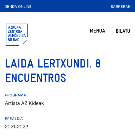
DENDA ONLINE
SARRERAK
MENUA
BILATU
LAIDA LERTXUNDI. 8
ENCUENTROS
PROGRAMA
Artista AZ Kideak
EPEALDIA
2021-2022