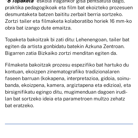
“8 Topaketa”
eskola iragankor gisa pentsatuta dago,
praktika pedagogikoak eta film bat ekoizteko prozesuen
desmuntaketa batzen baititu zerbait berria sortzeko.
Zortzi tailer eta filmaketa kolaboratibo horiek 16 mm-ko
obra bat izango dute emaitza.
Topaketa bakoitzak bi zati ditu: Lehenengoan, tailer bat
egiten da artista gonbidatu batekin Azkuna Zentroan.
Bigarren zatia Bizkaiko zortzi menditan egiten da.
Filmaketa bakoitzak prozesu espezifiko bat hartuko du
kontuan, ekoizpen zinematografiko tradizionalaren
faseen barruan (kokapena, interpretazioa, gidoia, soinu-
banda, ekoizpena, kamera, argiztapena eta edizioa), eta
birsignifikatu egingo ditu, mugimenduan dagoen irudi-
lan bat sortzeko ideia eta parametroen multzo zehatz
bat eratzeko.