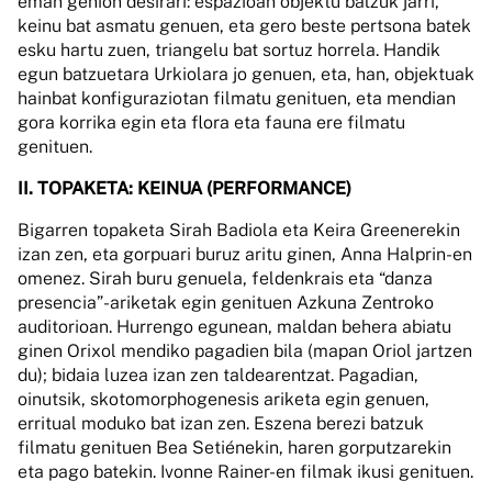
eman genion desirari: espazioan objektu batzuk jarri,
keinu bat asmatu genuen, eta gero beste pertsona batek
esku hartu zuen, triangelu bat sortuz horrela. Handik
egun batzuetara Urkiolara jo genuen, eta, han, objektuak
hainbat konfiguraziotan filmatu genituen, eta mendian
gora korrika egin eta flora eta fauna ere filmatu
genituen.
II. TOPAKETA: KEINUA (PERFORMANCE)
Bigarren topaketa Sirah Badiola eta Keira Greenerekin
izan zen, eta gorpuari buruz aritu ginen, Anna Halprin-en
omenez. Sirah buru genuela, feldenkrais eta “danza
presencia”-ariketak egin genituen Azkuna Zentroko
auditorioan. Hurrengo egunean, maldan behera abiatu
ginen Orixol mendiko pagadien bila (mapan Oriol jartzen
du); bidaia luzea izan zen taldearentzat. Pagadian,
oinutsik, skotomorphogenesis ariketa egin genuen,
erritual moduko bat izan zen. Eszena berezi batzuk
filmatu genituen Bea Setiénekin, haren gorputzarekin
eta pago batekin. Ivonne Rainer-en filmak ikusi genituen.