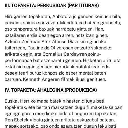
III. TOPAKETA: PERKUSIOAK (PARTITURAK)
Hirugarren topaketan, Anbotora jo genuen keinuen bila,
paisaiak soinua sor zezan. Mendi-lepo batean geundela,
oso tenperatura baxuak harrapatu gintuen. Han,
uztailaren erdialdean egon arren, hotz izan ginen.
Azkuna Zentroan Alex Alonso Díazekin egindako
tailerrean, Pauline de Oliverosen entzute sakoneko
ariketak egin, eta Cornelius Cardewren soinu-
performance bat eszenaratu genuen. Hizketan aritu eta
eztabaida egin genuen hierarkiak antolatzeari edo
desegiteari buruz konposizio esperimental baten
barruan. Kenneth Angeren filmak ikusi genituen.
IV. TOPAKETA: AHALEGINA (PRODUKZIOA)
Euskal Herriko mapa batekin hasten ditugu beti
topaketak, eta bertan markatzen dugu filmaketa-saioan
egongo garen mendirako bidea. Laugarren topaketan,
Ren Ebelek gidatu gintuen ariketa eskuzabal batean,
mapak sortzeko, oso ondo ezagutzen dugun leku bati