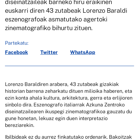
diseinatzaileak barneko hiru eraikinen
euskarri diren 43 zutabeak Lorenzo Baraldi
eszenografoak asmatutako agertoki
zinematografiko bihurtu zituen.
Partekatu:
Facebook
Twitter
WhatsApp
Lorenzo Baraldiren arabera, 43 zutabeak gizakiak
historian barrena zeharkatu dituen milioika haberen, eta
ezin konta ahala kultura, arkitektura, gerra eta erlijioren
sinbolo dira. Eszenografo italiarrak Azkuna Zentroko
diseinatzailearen ikuspegi zinematografikoa gauzatu du
gune honetan, lekuaz egin duen interpretazio
bereziarekin.
Ibilbideak ez du aurrez finkatutako ordenarik. Bakoitzak