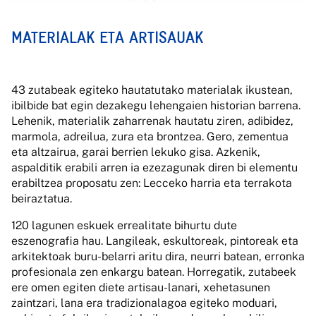
MATERIALAK ETA ARTISAUAK
43 zutabeak egiteko hautatutako materialak ikustean,
ibilbide bat egin dezakegu lehengaien historian barrena.
Lehenik, materialik zaharrenak hautatu ziren, adibidez,
marmola, adreilua, zura eta brontzea. Gero, zementua
eta altzairua, garai berrien lekuko gisa. Azkenik,
aspalditik erabili arren ia ezezagunak diren bi elementu
erabiltzea proposatu zen: Lecceko harria eta terrakota
beiraztatua.
120 lagunen eskuek errealitate bihurtu dute
eszenografia hau. Langileak, eskultoreak, pintoreak eta
arkitektoak buru-belarri aritu dira, neurri batean, erronka
profesionala zen enkargu batean. Horregatik, zutabeek
ere omen egiten diete artisau-lanari, xehetasunen
zaintzari, lana era tradizionalagoa egiteko moduari,