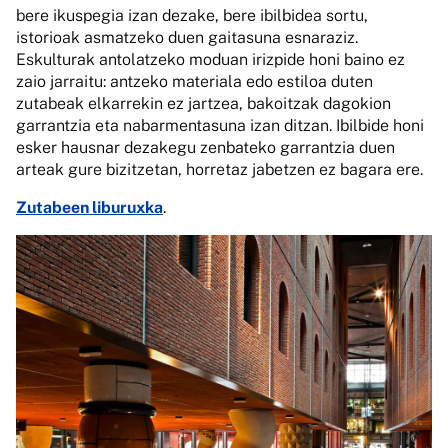
bere ikuspegia izan dezake, bere ibilbidea sortu,
istorioak asmatzeko duen gaitasuna esnaraziz.
Eskulturak antolatzeko moduan irizpide honi baino ez
zaio jarraitu: antzeko materiala edo estiloa duten
zutabeak elkarrekin ez jartzea, bakoitzak dagokion
garrantzia eta nabarmentasuna izan ditzan. Ibilbide honi
esker hausnar dezakegu zenbateko garrantzia duen
arteak gure bizitzetan, horretaz jabetzen ez bagara ere.
Zutabeen liburuxka
.