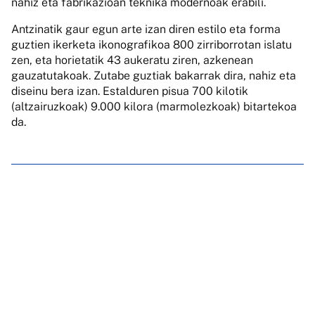
nahiz eta fabrikazioan teknika modernoak erabili.
Antzinatik gaur egun arte izan diren estilo eta forma
guztien ikerketa ikonografikoa 800 zirriborrotan islatu
zen, eta horietatik 43 aukeratu ziren, azkenean
gauzatutakoak. Zutabe guztiak bakarrak dira, nahiz eta
diseinu bera izan. Estalduren pisua 700 kilotik
(altzairuzkoak) 9.000 kilora (marmolezkoak) bitartekoa
da.