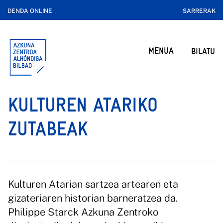
DENDA ONLINE
SARRERAK
MENUA
BILATU
KULTUREN ATARIKO
ZUTABEAK
Kulturen Atarian sartzea artearen eta
gizateriaren historian barneratzea da.
Philippe Starck Azkuna Zentroko