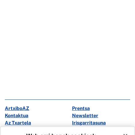
ArtxiboAZ
Prentsa
Kontaktua
Newsletter
Az Txartela
Irisgarritasuna
Multimedia