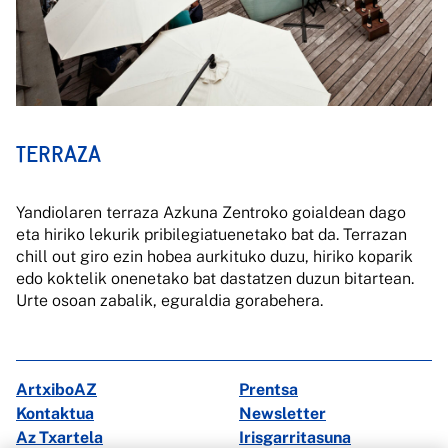
TERRAZA
Yandiolaren terraza Azkuna Zentroko goialdean dago
eta hiriko lekurik pribilegiatuenetako bat da. Terrazan
chill out giro ezin hobea aurkituko duzu, hiriko koparik
edo koktelik onenetako bat dastatzen duzun bitartean.
Urte osoan zabalik, eguraldia gorabehera.
ArtxiboAZ
Prentsa
Kontaktua
Newsletter
Az Txartela
Irisgarritasuna