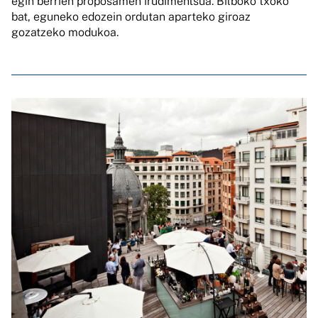
egin berrien proposamen irudimentsua. Bilboko txoko
bat, eguneko edozein ordutan aparteko giroaz
gozatzeko modukoa.