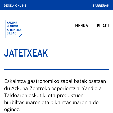
DENDA ONLINE
SARRERAK
MENUA
BILATU
JATETXEAK
Eskaintza gastronomiko zabal batek osatzen
du Azkuna Zentroko esperientzia, Yandiola
Taldearen eskutik, eta produktuen
hurbiltasunaren eta bikaintasunaren alde
eginez.