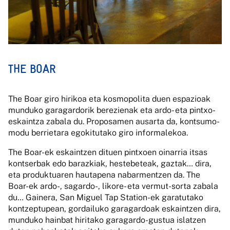
THE BOAR
The Boar giro hirikoa eta kosmopolita duen espazioak
munduko garagardorik berezienak eta ardo- eta pintxo-
eskaintza zabala du. Proposamen ausarta da, kontsumo-
modu berrietara egokitutako giro informalekoa.
The Boar-ek eskaintzen dituen pintxoen oinarria itsas
kontserbak edo barazkiak, hestebeteak, gaztak… dira,
eta produktuaren hautapena nabarmentzen da. The
Boar-ek ardo-, sagardo-, likore- eta vermut-sorta zabala
du… Gainera, San Miguel Tap Station-ek garatutako
kontzeptupean, gordailuko garagardoak eskaintzen dira,
munduko hainbat hiritako garagardo-gustua islatzen