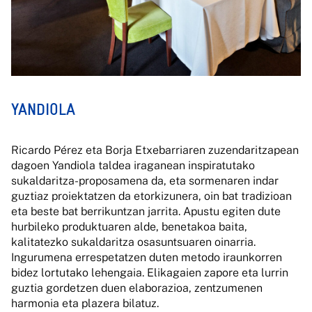
YANDIOLA
Ricardo Pérez eta Borja Etxebarriaren zuzendaritzapean
dagoen Yandiola taldea iraganean inspiratutako
sukaldaritza-proposamena da, eta sormenaren indar
guztiaz proiektatzen da etorkizunera, oin bat tradizioan
eta beste bat berrikuntzan jarrita. Apustu egiten dute
hurbileko produktuaren alde, benetakoa baita,
kalitatezko sukaldaritza osasuntsuaren oinarria.
Ingurumena errespetatzen duten metodo iraunkorren
bidez lortutako lehengaia. Elikagaien zapore eta lurrin
guztia gordetzen duen elaborazioa, zentzumenen
harmonia eta plazera bilatuz.