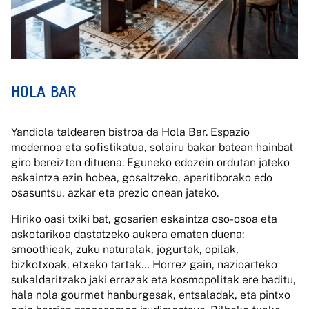
HOLA BAR
Yandiola taldearen bistroa da Hola Bar. Espazio
modernoa eta sofistikatua, solairu bakar batean hainbat
giro bereizten dituena. Eguneko edozein ordutan jateko
eskaintza ezin hobea, gosaltzeko, aperitiborako edo
osasuntsu, azkar eta prezio onean jateko.
Hiriko oasi txiki bat, gosarien eskaintza oso-osoa eta
askotarikoa dastatzeko aukera ematen duena:
smoothieak, zuku naturalak, jogurtak, opilak,
bizkotxoak, etxeko tartak… Horrez gain, nazioarteko
sukaldaritzako jaki errazak eta kosmopolitak ere baditu,
hala nola gourmet hanburgesak, entsaladak, eta pintxo