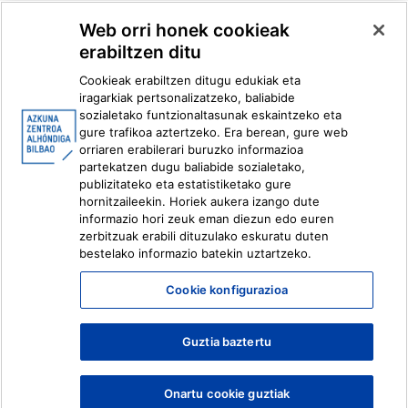
Multimedia
Web orri honek cookieak
erabiltzen ditu
Facebook
X
Cookieak erabiltzen ditugu edukiak eta
Instagram
Youtube
iragarkiak pertsonalizatzeko, baliabide
Linkedin
Ivoox
sozialetako funtzionaltasunak eskaintzeko eta
gure trafikoa aztertzeko. Era berean, gure web
orriaren erabilerari buruzko informazioa
Lege informazioa
Barneko Informazio Sistema
partekatzen dugu baliabide sozialetako,
publizitateko eta estatistiketako gure
hornitzaileekin. Horiek aukera izango dute
informazio hori zeuk eman diezun edo euren
zerbitzuak erabili dituzulako eskuratu duten
bestelako informazio batekin uztartzeko.
Cookie konfigurazioa
Guztia baztertu
Onartu cookie guztiak