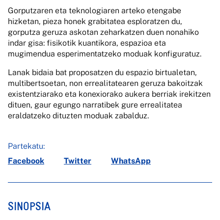
Gorputzaren eta teknologiaren arteko etengabe
hizketan, pieza honek grabitatea esploratzen du,
gorputza geruza askotan zeharkatzen duen nonahiko
indar gisa: fisikotik kuantikora, espazioa eta
mugimendua esperimentatzeko moduak konfiguratuz.
Lanak bidaia bat proposatzen du espazio birtualetan,
multibertsoetan, non errealitatearen geruza bakoitzak
existentziarako eta konexiorako aukera berriak irekitzen
dituen, gaur egungo narratibek gure errealitatea
eraldatzeko dituzten moduak zabalduz.
Partekatu:
Facebook
Twitter
WhatsApp
SINOPSIA