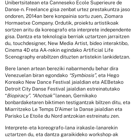
Unibertsitatean eta Canneseko Ecole Superieure de
Danse-n. Freelance gisa zenbat urtez prestakuntza jaso
ondoren, 2014an bere konpainia sortu zuen, Ziomara
Hormaetxe Company. Ordutik, proiektu artistikoak
sortzen aritu da koreografo eta interprete independente
gisa. Dantza eta teknologia berriak uztartzen jarraitzen
du, touchdesigner, New Media Artist, bideo interaktibo,
Cinema 4D eta AA-rekin egindako Artificial Life
Scenography erabiltzen dituzten artistekin lankidetzan.
Bere lanen artean bereziki nabarmendu behar dira
Venezuelan biran egondako
“Symbiosis”
, eta Hego
Koreako New Dance Festival jaialdian eta AEBetako
Detroit City Danse Festival jaialdian estreinatutako
“
Biopiracy”
.
“Ahotsak”
lanean, Gernikako
bonbardaketaren biktimen testigantzak biltzen ditu, eta
Miarritzeko Le Temps D’Aimer la Danse jaialdian eta
Parisko Le Etoile du Nord antzokian estreinatu zen.
Interprete- eta koreografo-lana irakasle-lanarekin
uztartzen du, eta dantza garaikideko workshop-ak