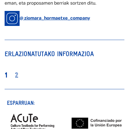
eman, eta proposamen berriak sortzen ditu.
@ ziomara_hormaetxe_company
ERLAZIONATUTAKO INFORMAZIOA
1
2
ESPARRUAN: