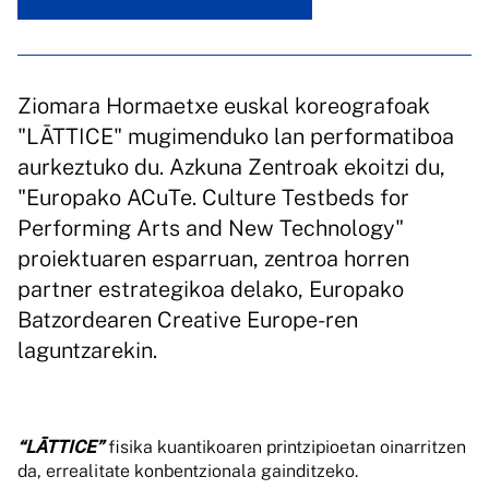
Ziomara Hormaetxe euskal koreografoak
"LĀTTICE" mugimenduko lan performatiboa
aurkeztuko du. Azkuna Zentroak ekoitzi du,
"Europako ACuTe. Culture Testbeds for
Performing Arts and New Technology"
proiektuaren esparruan, zentroa horren
partner estrategikoa delako, Europako
Batzordearen Creative Europe-ren
laguntzarekin.
“LĀTTICE”
fisika kuantikoaren printzipioetan oinarritzen
da, errealitate konbentzionala gainditzeko.