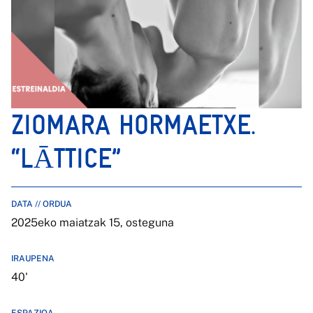
ZIOMARA HORMAETXE.
“LĀTTICE”
DATA // ORDUA
2025eko maiatzak 15, osteguna
IRAUPENA
40'