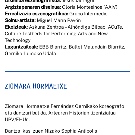
Diseinua eszenografikoa:
Jesús Jauregui
Argiztapenaren
diseinua:
Gloria Montesinos (AAIV)
Errealizazio eszenografikoa:
Grupo Intermedio
Soinu-artista:
Miguel Marín Pavón
Ekoizleak:
Azkuna Zentroa – Alhóndiga Bilbao, ACuTe.
Culture Testbeds for Performing Arts and New
Technology
Laguntzaileak:
EBB Biarritz, Ballet Malandain Biarritz,
Gernika-Lumoko Udala
ZIOMARA HORMAETXE
Ziomara Hormaetxe Fernández Gernikako koreografo
eta dantzari bat da, Artearen Historian lizentziatua
UPV/EHUn.
Dantza ikasi zuen Nizako Sophia Antipolis