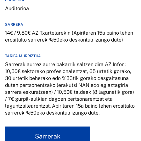
ESPAZIOA
Auditorioa
SARRERA
14€ / 9,80€ AZ Txartelarekin (Apirilaren 15a baino lehen
erositako sarrerek %50eko deskontua izango dute)
TARIFA MURRIZTUA
Sarrerak aurrez aurre bakarrik saltzen dira AZ Infon:
10,50€ sektoreko profesionalentzat, 65 urtetik gorako,
30 urtetik beherako edo %33tik gorako desgaitasuna
duten pertsonentzako (erakutsi NAN edo egiaztagiria
sarrera eskuratzean) / 10,50€ taldeak (8 lagunetik gora)
/ 7€ gurpil-aulkian dagoen pertsonarentzat eta
laguntzailearentzat. Apirilaren 15a baino lehen erositako
sarrerek %50eko deskontua izango dute.
Sarrerak