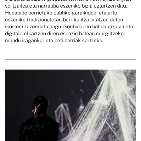
sortzailea eta narratiba eszeniko bizia uztartzen ditu.
Hedabide berrietako publiko garaikideei eta arte
eszeniko tradizionaletan berrikuntza bilatzen duten
ikusleei zuzenduta dago. Gonbidapen bat da gizakia eta
digitala elkartzen diren espazio batean murgiltzeko,
mundu iragankor eta beti berriak sortzeko.