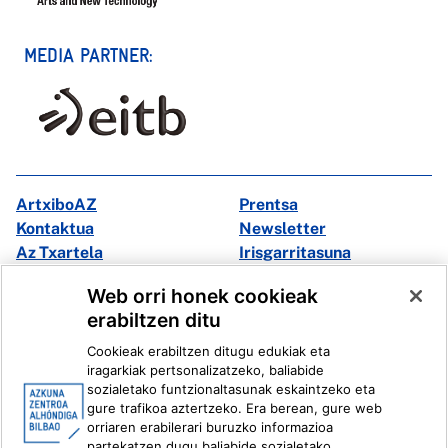
MEDIA PARTNER:
ArtxiboAZ
Prentsa
Kontaktua
Newsletter
Az Txartela
Irisgarritasuna
Multimedia
Web orri honek cookieak
erabiltzen ditu
Facebook
X
Cookieak erabiltzen ditugu edukiak eta
Instagram
Youtube
iragarkiak pertsonalizatzeko, baliabide
Linkedin
Ivoox
sozialetako funtzionaltasunak eskaintzeko eta
gure trafikoa aztertzeko. Era berean, gure web
orriaren erabilerari buruzko informazioa
Lege informazioa
Barneko Informazio Sistema
partekatzen dugu baliabide sozialetako,