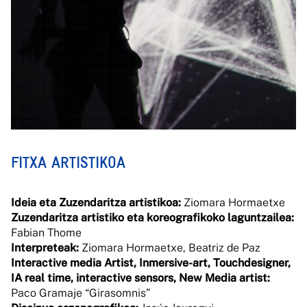
FITXA ARTISTIKOA
Ideia eta Zuzendaritza artistikoa:
Ziomara Hormaetxe
Zuzendaritza artistiko eta koreografikoko laguntzailea:
Fabian Thome
Interpreteak:
Ziomara Hormaetxe, Beatriz de Paz
Interactive media Artist, Inmersive-art, Touchdesigner,
IA real time, interactive sensors, New Media artist:
Paco Gramaje “Girasomnis”