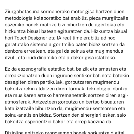
Ziurgabetasuna sormenerako motor gisa hartzen duen
metodologia kolaboratibo bat erabiliz, pieza murgiltzaile
eszeniko honek matrize bizi bihurtzen du agertokia eta
hizkuntza bisual batean egituratzen da. Hizkuntza bisual
hori TouchDesigner eta IA real time erabiliz ad hoc
garatutako sistema algoritmiko baten bidez sortzen da
denbora errealean, eta gai da soinua eta mugimendua
itzuli, eta irudi dinamiko eta aldakor gisa islatzeko.
Ez da eszenografia estatiko bat, baizik eta arnasten eta
erreakzionatzen duen ingurune sentikor bat: nota batekin
desegiten diren partikulak, gorputzaren mugimendu
bakoitzarekin aldatzen diren formak, teknologia, dantza
eta musikaren arteko harremanetatik sortzen diren argi-
atmosferak. Antzezleen gorputza unibertso bisualaren
katalizatzaile bihurtzen da, mugimendu-sentsoreen eta
soinu-analisien bidez. Sortzen den sinergiari esker, saio
bakoitza esperientzia bakar eta errepikaezina da.
Diziplina anitzeko proposamen honek sorkuntza digital