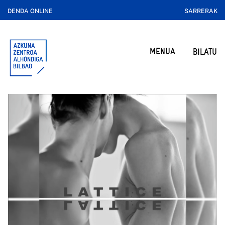
DENDA ONLINE
SARRERAK
MENUA
BILATU