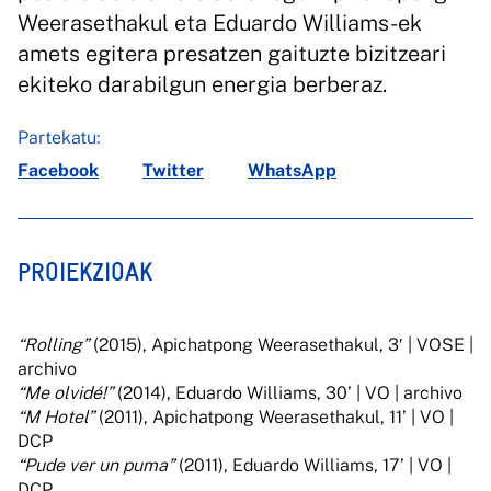
Weerasethakul eta Eduardo Williams-ek
amets egitera presatzen gaituzte bizitzeari
ekiteko darabilgun energia berberaz.
Partekatu:
Facebook
Twitter
WhatsApp
PROIEKZIOAK
“Rolling”
(2015), Apichatpong Weerasethakul, 3′ | VOSE |
archivo
“Me olvidé!”
(2014), Eduardo Williams, 30’ | VO | archivo
“M Hotel”
(2011), Apichatpong Weerasethakul, 11’ | VO |
DCP
“Pude ver un puma”
(2011), Eduardo Williams, 17’ | VO |
DCP