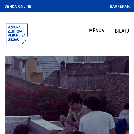
DENDA ONLINE
SARRERAK
MENUA
BILATU