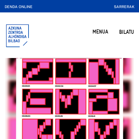
DENDA ONLINE
SARRERAK
MENUA
BILATU