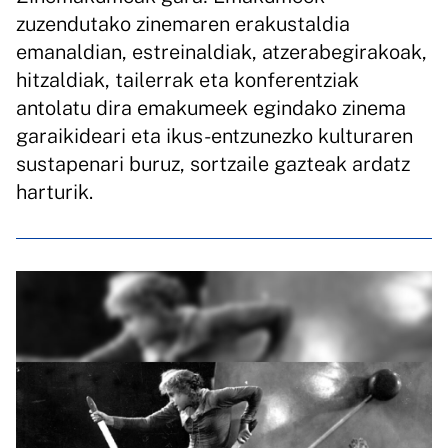
zuzendutako zinemaren erakustaldia
emanaldian, estreinaldiak, atzerabegirakoak,
hitzaldiak, tailerrak eta konferentziak
antolatu dira emakumeek egindako zinema
garaikideari eta ikus-entzunezko kulturaren
sustapenari buruz, sortzaile gazteak ardatz
harturik.