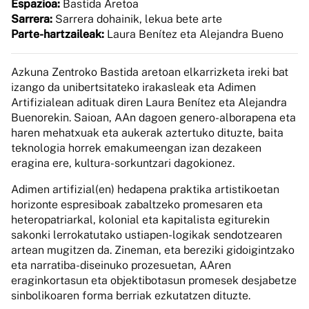
Espazioa:
Bastida Aretoa
Sarrera:
Sarrera dohainik, lekua bete arte
Parte-hartzaileak:
Laura Benítez eta Alejandra Bueno
Azkuna Zentroko Bastida aretoan elkarrizketa ireki bat
izango da unibertsitateko irakasleak eta Adimen
Artifizialean adituak diren Laura Benítez eta Alejandra
Buenorekin. Saioan, AAn dagoen genero-alborapena eta
haren mehatxuak eta aukerak aztertuko dituzte, baita
teknologia horrek emakumeengan izan dezakeen
eragina ere, kultura-sorkuntzari dagokionez.
Adimen artifizial(en) hedapena praktika artistikoetan
horizonte espresiboak zabaltzeko promesaren eta
heteropatriarkal, kolonial eta kapitalista egiturekin
sakonki lerrokatutako ustiapen-logikak sendotzearen
artean mugitzen da. Zineman, eta bereziki gidoigintzako
eta narratiba-diseinuko prozesuetan, AAren
eraginkortasun eta objektibotasun promesek desjabetze
sinbolikoaren forma berriak ezkutatzen dituzte.