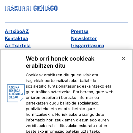
IRAKURRI GEHIAGO
ArtxiboAZ
Prentsa
Kontaktua
Newsletter
Az Txartela
Irisgarritasuna
Multimedia
Web orri honek cookieak
erabiltzen ditu
Facebook
X
Cookieak erabiltzen ditugu edukiak eta
Instagram
Youtube
iragarkiak pertsonalizatzeko, baliabide
Linkedin
Ivoox
sozialetako funtzionaltasunak eskaintzeko eta
gure trafikoa aztertzeko. Era berean, gure web
orriaren erabilerari buruzko informazioa
Lege informazioa
Barneko Informazio Sistema
partekatzen dugu baliabide sozialetako,
publizitateko eta estatistiketako gure
hornitzaileekin. Horiek aukera izango dute
informazio hori zeuk eman diezun edo euren
zerbitzuak erabili dituzulako eskuratu duten
bestelako informazio batekin uztartzeko.