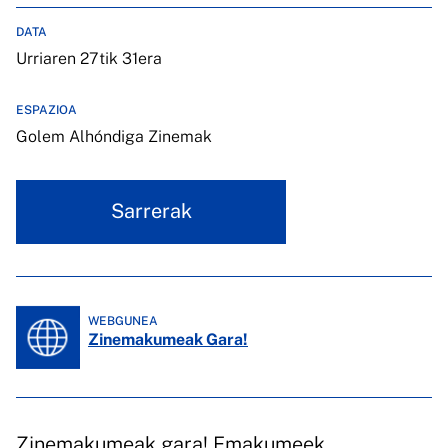
DATA
Urriaren 27tik 31era
ESPAZIOA
Golem Alhóndiga Zinemak
Sarrerak
WEBGUNEA
Zinemakumeak Gara!
Zinemakumeak gara! Emakumeek