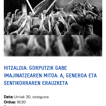
HITZALDIA: GORPUTZIK GABE
IMAJINATZEAREN MITOA: A, GENEROA ETA
SENTIKORRAREN ERAUZKETA
Data:
Urriak 30, osteguna
Ordua:
18:30