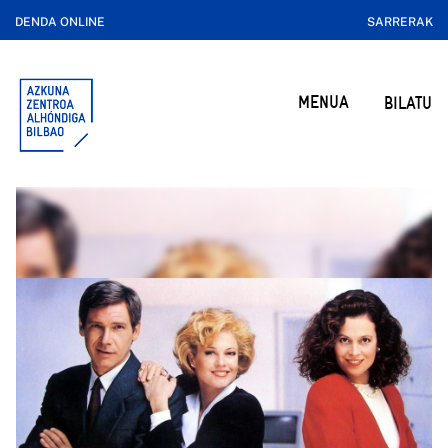
DENDA ONLINE
SARRERAK
MENUA
BILATU