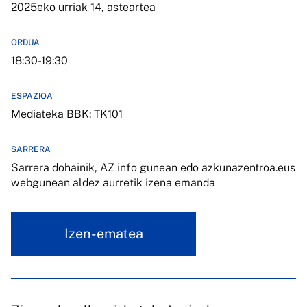
2025eko urriak 14, asteartea
ORDUA
18:30-19:30
ESPAZIOA
Mediateka BBK: TK101
SARRERA
Sarrera dohainik, AZ info gunean edo azkunazentroa.eus
webgunean aldez aurretik izena emanda
Izen-ematea