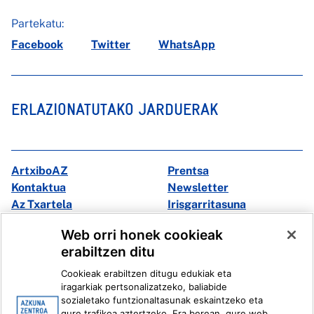
Partekatu:
Facebook
Twitter
WhatsApp
ERLAZIONATUTAKO JARDUERAK
ArtxiboAZ
Prentsa
Kontaktua
Newsletter
Az Txartela
Irisgarritasuna
Multimedia
Web orri honek cookieak
erabiltzen ditu
Facebook
X
Cookieak erabiltzen ditugu edukiak eta
Instagram
Youtube
iragarkiak pertsonalizatzeko, baliabide
Linkedin
Ivoox
sozialetako funtzionaltasunak eskaintzeko eta
gure trafikoa aztertzeko. Era berean, gure web