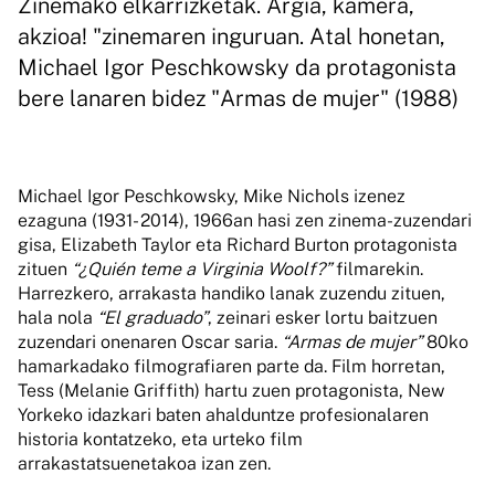
Zinemako elkarrizketak. Argia, kamera,
akzioa! "zinemaren inguruan. Atal honetan,
Michael Igor Peschkowsky da protagonista
bere lanaren bidez "Armas de mujer" (1988)
Michael Igor Peschkowsky, Mike Nichols izenez
ezaguna (1931- 2014), 1966an hasi zen zinema-zuzendari
gisa, Elizabeth Taylor eta Richard Burton protagonista
zituen
“¿Quién teme a Virginia Woolf?”
filmarekin.
Harrezkero, arrakasta handiko lanak zuzendu zituen,
hala nola
“El graduado”
, zeinari esker lortu baitzuen
zuzendari onenaren Oscar saria.
“Armas de mujer”
80ko
hamarkadako filmografiaren parte da. Film horretan,
Tess (Melanie Griffith) hartu zuen protagonista, New
Yorkeko idazkari baten ahalduntze profesionalaren
historia kontatzeko, eta urteko film
arrakastatsuenetakoa izan zen.