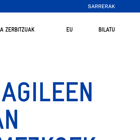
SARRERAK
TA ZERBITZUAK
EU
BILATU
MAGILEEN
AN