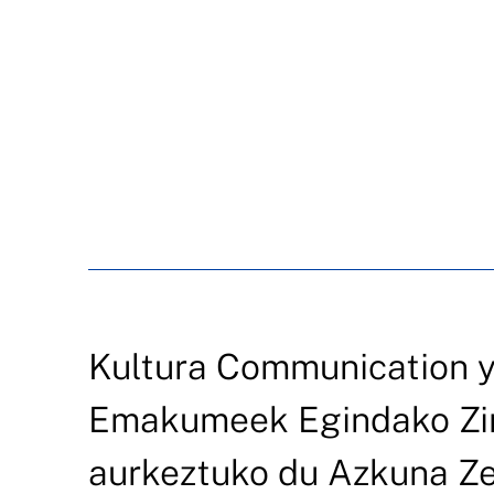
Kultura Communication y
Emakumeek Egindako Zin
aurkeztuko du Azkuna Z