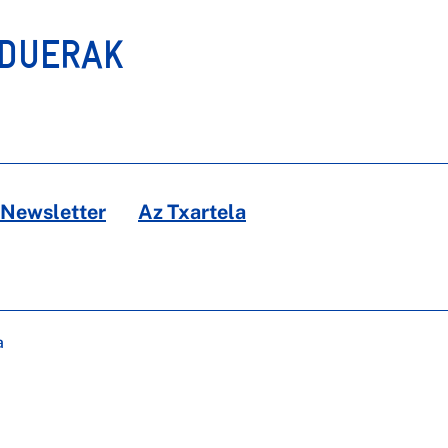
RDUERAK
Newsletter
Az Txartela
a