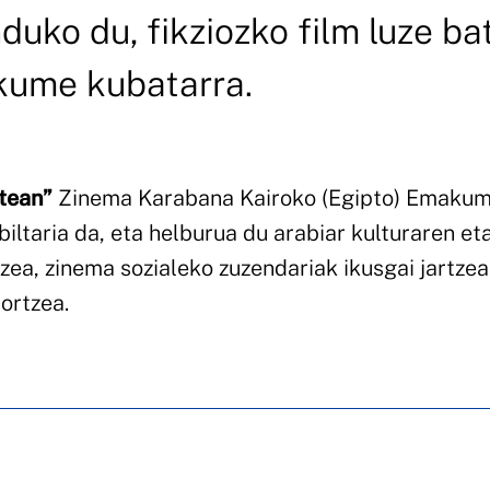
ko du, fikziozko film luze ba
kume kubatarra.
tean”
Zinema Karabana Kairoko (Egipto) Emaku
iltaria da, eta helburua du arabiar kulturaren et
zea, zinema sozialeko zuzendariak ikusgai jartzea
ortzea.