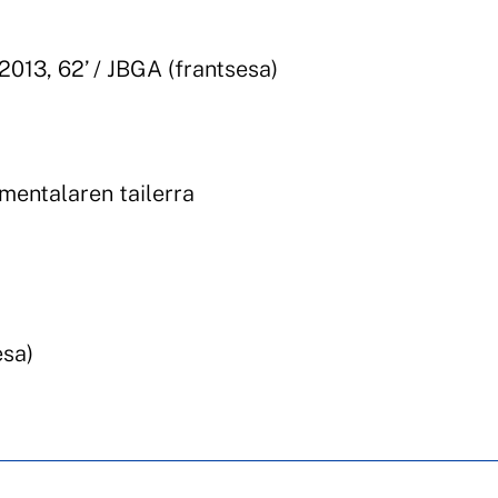
2013, 62’ / JBGA (frantsesa)
entalaren tailerra
esa)