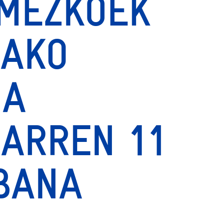
MEZKOEK
DAKO
MA
IARREN 11
BANA