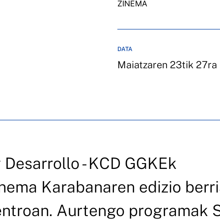
ZINEMA
DATA
Maiatzaren 23tik 27ra
 Desarrollo - KCD GGKEk
ema Karabanaren edizio berri
entroan. Aurtengo programak 