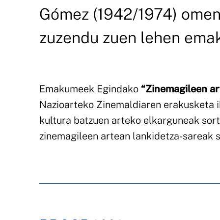
Gómez (1942/1974) omendu
zuzendu zuen lehen ema
Emakumeek Egindako
“Zinemagileen ar
Nazioarteko Zinemaldiaren erakusketa ib
kultura batzuen arteko elkarguneak sort
zinemagileen artean lankidetza-sareak s