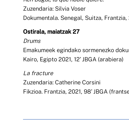
Zuzendaria: Silvia Voser
Dokumentala. Senegal, Suitza, Frantzia, 
Ostirala, maiatzak 27
Drums
Emakumeek egindako sormenezko dokum
Kairo, Egipto 2021, 12’ JBGA (arabiera)
La fracture
Zuzendaria: Catherine Corsini
Fikzioa. Frantzia, 2021, 98’ JBGA (frants