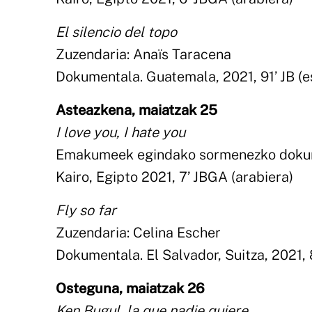
El silencio del topo
Zuzendaria: Anaïs Taracena
Dokumentala. Guatemala, 2021, 91’ JB (es
Asteazkena, maiatzak 25
I love you, I hate you
Emakumeek egindako sormenezko dokum
Kairo, Egipto 2021, 7’ JBGA (arabiera)
Fly so far
Zuzendaria: Celina Escher
Dokumentala. El Salvador, Suitza, 2021, 
Osteguna, maiatzak 26
Ken Bugul, la que nadie quiere.