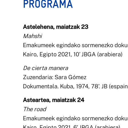
PROGRAMA
Astelehena, maiatzak 23
Mahshi
Emakumeek egindako sormenezko dokum
Kairo, Egipto 2021, 10’ JBGA (arabiera)
De cierta manera
Zuzendaria: Sara Gómez
Dokumentala. Kuba, 1974, 78’. JB (espain
Asteartea, maiatzak 24
The road
Emakumeek egindako sormenezko dokum
Kairo, Egipto 2021, 6’ JBGA (arabiera)