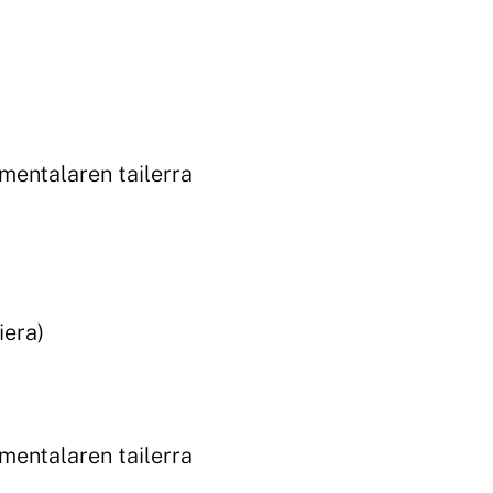
entalaren tailerra
iera)
entalaren tailerra