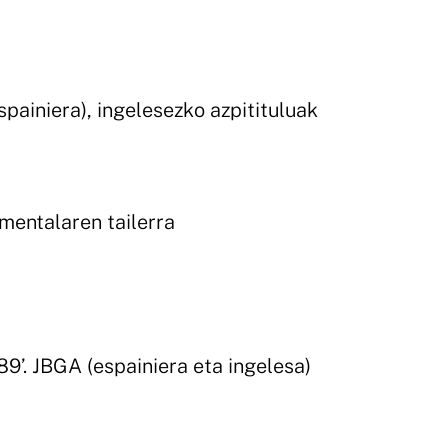
painiera), ingelesezko azpitituluak
entalaren tailerra
89’. JBGA (espainiera eta ingelesa)