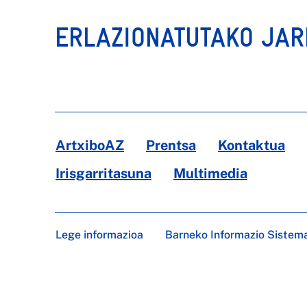
ERLAZIONATUTAKO JA
ArtxiboAZ
Prentsa
Kontaktua
Irisgarritasuna
Multimedia
Lege informazioa
Barneko Informazio Sistem