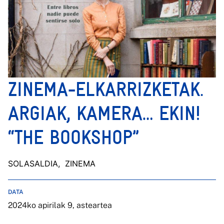
ZINEMA-ELKARRIZKETAK.
ARGIAK, KAMERA… EKIN!
“THE BOOKSHOP”
SOLASALDIA
, ZINEMA
DATA
2024ko apirilak 9, asteartea