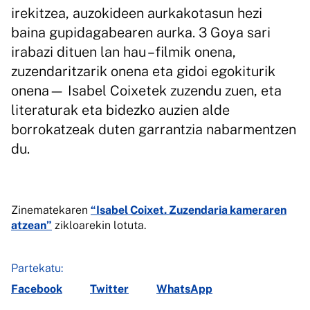
irekitzea, auzokideen aurkakotasun hezi
baina gupidagabearen aurka. 3 Goya sari
irabazi dituen lan hau –filmik onena,
zuzendaritzarik onena eta gidoi egokiturik
onena— Isabel Coixetek zuzendu zuen, eta
literaturak eta bidezko auzien alde
borrokatzeak duten garrantzia nabarmentzen
du.
Zinematekaren
“Isabel Coixet. Zuzendaria kameraren
atzean”
zikloarekin lotuta.
Partekatu:
Facebook
Twitter
WhatsApp