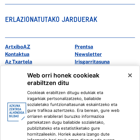
ERLAZIONATUTAKO JARDUERAK
ArtxiboAZ
Prentsa
Kontaktua
Newsletter
Az Txartela
Irisgarritasuna
Multimedia
Web orri honek cookieak
erabiltzen ditu
Facebook
X
Cookieak erabiltzen ditugu edukiak eta
Instagram
Youtube
iragarkiak pertsonalizatzeko, baliabide
Linkedin
Ivoox
sozialetako funtzionaltasunak eskaintzeko eta
gure trafikoa aztertzeko. Era berean, gure web
orriaren erabilerari buruzko informazioa
Lege informazioa
Barneko Informazio Sistema
partekatzen dugu baliabide sozialetako,
publizitateko eta estatistiketako gure
hornitzaileekin. Horiek aukera izango dute