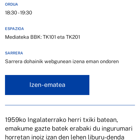
ORDUA
18:30 - 19:30
ESPAZIOA
Mediateka BBK: TK101 eta TK201
SARRERA
Sarrera dohainik webgunean izena eman ondoren
Izen-ematea
1959ko Ingalaterrako herri txiki batean,
emakume gazte batek erabaki du ingurumari
horretan inoiz izan den lehen liburu-denda