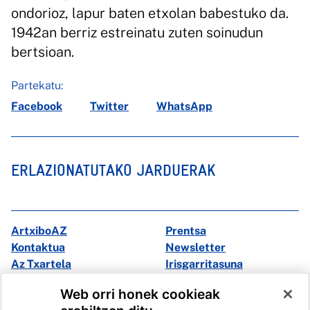
ondorioz, lapur baten etxolan babestuko da.
1942an berriz estreinatu zuten soinudun
bertsioan.
Partekatu:
Facebook
Twitter
WhatsApp
ERLAZIONATUTAKO JARDUERAK
ArtxiboAZ
Prentsa
Kontaktua
Newsletter
Az Txartela
Irisgarritasuna
Multimedia
Web orri honek cookieak