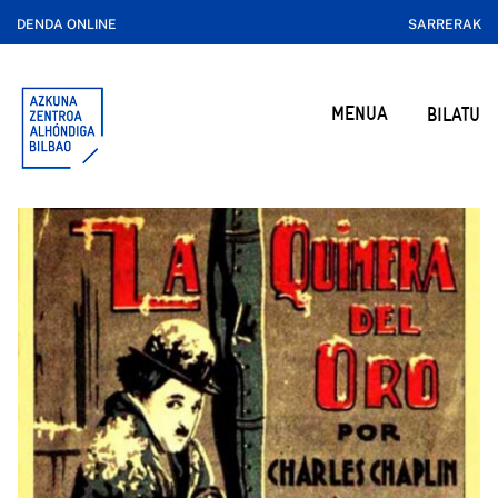
DENDA ONLINE
SARRERAK
MENUA
BILATU