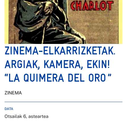
ZINEMA-ELKARRIZKETAK.
ARGIAK, KAMERA, EKIN!
“LA QUIMERA DEL ORO ”
ZINEMA
DATA
Otsailak 6, asteartea