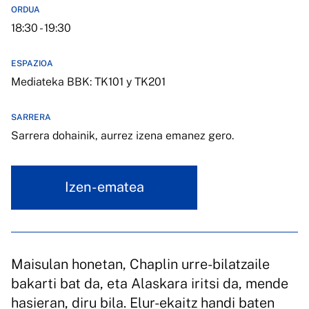
ORDUA
18:30 - 19:30
ESPAZIOA
Mediateka BBK: TK101 y TK201
SARRERA
Sarrera dohainik, aurrez izena emanez gero.
Izen-ematea
Maisulan honetan, Chaplin urre-bilatzaile
bakarti bat da, eta Alaskara iritsi da, mende
hasieran, diru bila. Elur-ekaitz handi baten