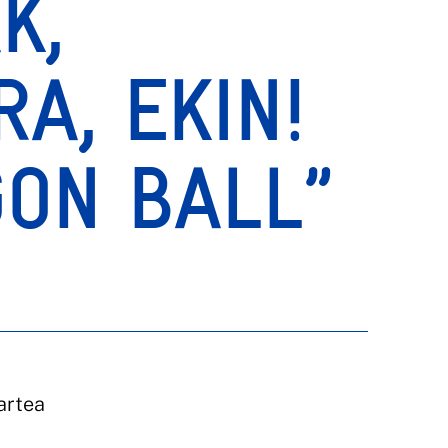
K,
A, EKIN!
ON BALL”
artea