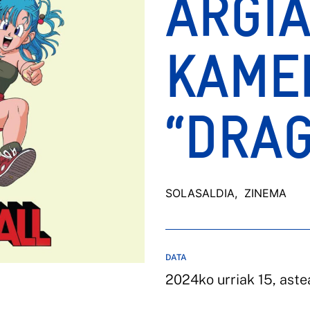
ARGIA
KAMER
“DRAG
SOLASALDIA
, ZINEMA
DATA
2024ko urriak 15, aste