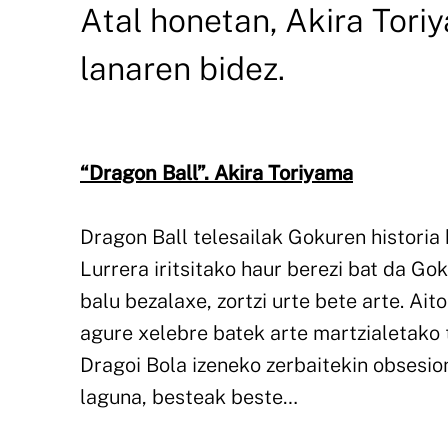
Atal honetan, Akira Tori
lanaren bidez.
“Dragon Ball”. Akira Toriyama
Dragon Ball telesailak Gokuren historia
Lurrera iritsitako haur berezi bat da Gok
balu bezalaxe, zortzi urte bete arte. Ai
agure xelebre batek arte martzialetako 
Dragoi Bola izeneko zerbaitekin obsesion
laguna, besteak beste…