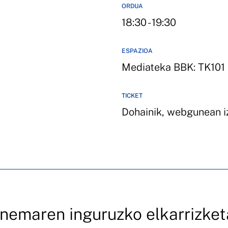
ORDUA
18:30 - 19:30
ESPAZIOA
Mediateka BBK: TK101
TICKET
Dohainik, webgunean 
zinemaren inguruzko elkarrizket