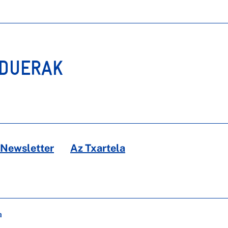
RDUERAK
Newsletter
Az Txartela
a