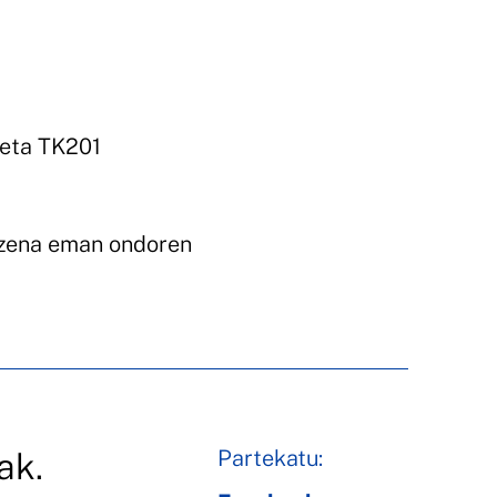
 eta TK201
izena eman ondoren
Partekatu:
ak.