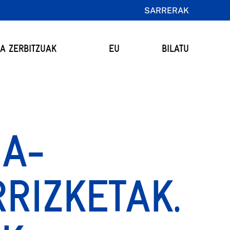
SARRERAK
TA ZERBITZUAK
EU
BILATU
MA-
RIZKETAK.