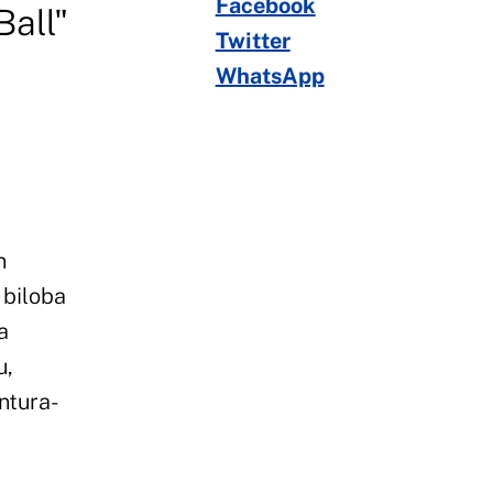
Facebook
Ball"
Twitter
WhatsApp
n
 biloba
a
u,
ntura-