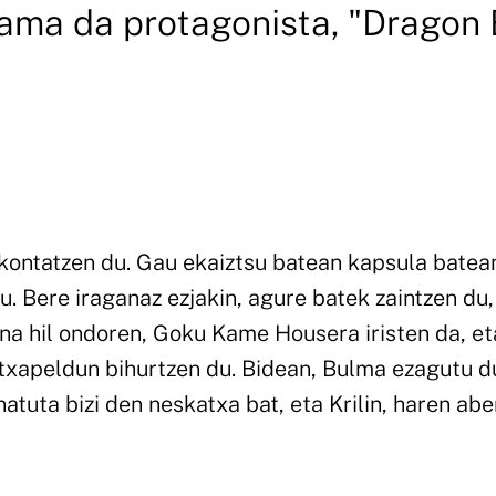
yama da protagonista, "Dragon 
 kontatzen du. Gau ekaiztsu batean kapsula batea
u. Bere iraganaz ezjakin, agure batek zaintzen du,
tona hil ondoren, Goku Kame Housera iristen da, et
txapeldun bihurtzen du. Bidean, Bulma ezagutu d
atuta bizi den neskatxa bat, eta Krilin, haren abe