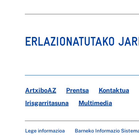
ERLAZIONATUTAKO JA
ArtxiboAZ
Prentsa
Kontaktua
Irisgarritasuna
Multimedia
Lege informazioa
Barneko Informazio Sistem