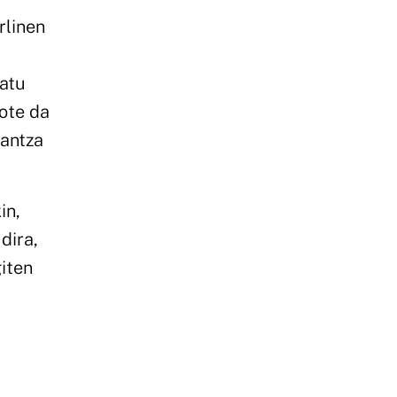
rlinen
atu
ote da
dantza
in,
dira,
iten