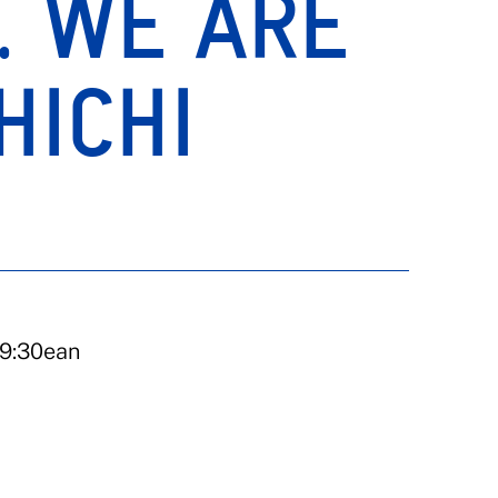
. WE ARE
HICHI
19:30ean