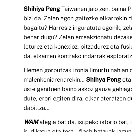
Shihiya Peng
Taiwanen jaio zen, baina Pa
bizi da. Zelan egon gaitezke elkarrekin
bagaitu? Harresiz inguratuta egonik, z
behar dugu? Zelan erreakzionatu dezake
loturez eta konexioz, pitzadurez eta fu
da, elkarren kontrako indarrak esploratz
Hemen gorputzak ironia limurtu nahian d
malenkoniarenarekin…
Shihya Peng
et
uste genituen baino askoz gauza gehiago
dute, erori egiten dira, elkar ateratzen 
dabiltza…
WAM
alegia bat da, isilpeko istorio bat
irudikatua eta testu-flash batzuek lagun