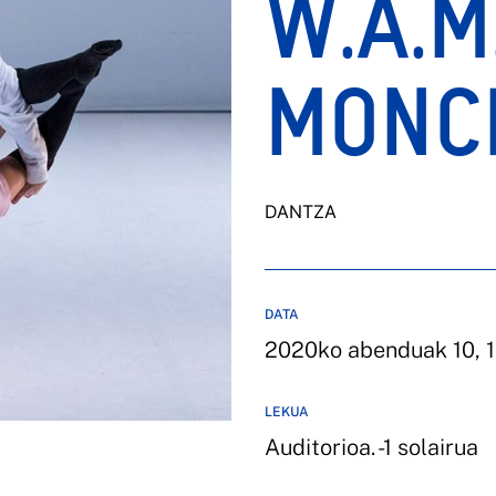
W.A.M
MONC
DANTZA
DATA
2020ko abenduak 10, 
LEKUA
Auditorioa. -1 solairua