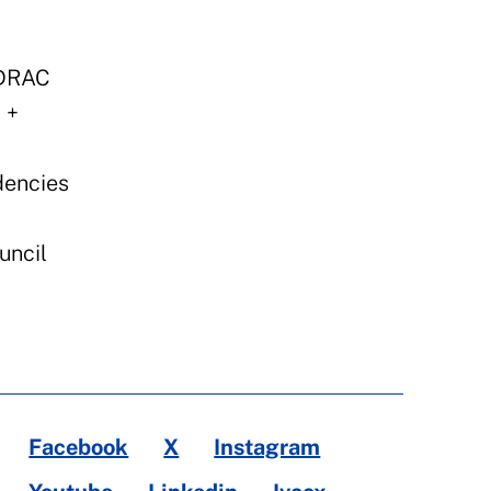
 DRAC
 +
dencies
uncil
Facebook
X
Instagram