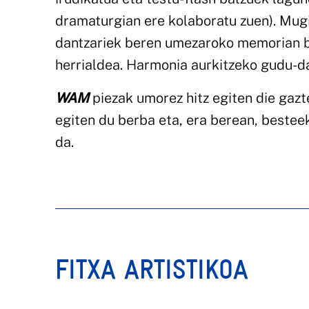
dramaturgian ere kolaboratu zuen). Mugi
dantzariek beren umezaroko memorian bi
herrialdea. Harmonia aurkitzeko gudu-d
WAM
piezak umorez hitz egiten die gazt
egiten du berba eta, era berean, beste
da.
FITXA ARTISTIKOA