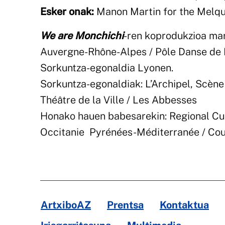
Esker onak:
Manon Martin for the Melquio
We are Monchichi
-ren koprodukzioa mar
Auvergne-Rhône-Alpes / Pôle Danse de L
Sorkuntza-egonaldia Lyonen.
Sorkuntza-egonaldiak: L’Archipel, Scène 
Théâtre de la Ville / Les Abbesses
Honako hauen babesarekin: Regional Cult
Occitanie Pyrénées-Méditerranée / Cou
ArtxiboAZ
Prentsa
Kontaktua