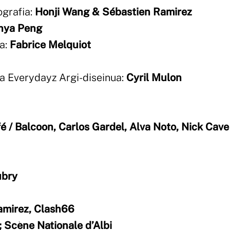
ografia:
Honji Wang & Sébastien Ramirez
ihya Peng
a:
Fabrice Melquiot
ka Everydayz Argi-diseinua:
Cyril Mulon
é / Balcoon, Carlos Gardel, Alva Noto, Nick Cave
ubry
mirez, Clash66
s; Scène Nationale d’Albi