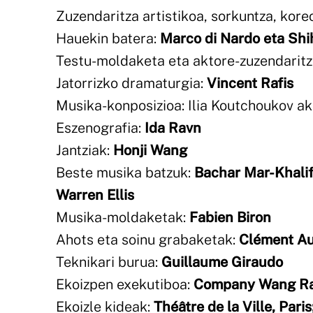
Zuzendaritza artistikoa, sorkuntza, kore
Hauekin batera:
Marco di Nardo eta Sh
Testu-moldaketa eta aktore-zuzendaritz
Jatorrizko dramaturgia:
Vincent Rafis
Musika-konposizioa: Ilia Koutchoukov a
Eszenografia:
Ida Ravn
Jantziak:
Honji Wang
Beste musika batzuk:
Bachar Mar-Khalif
Warren Ellis
Musika-moldaketak:
Fabien Biron
Ahots eta soinu grabaketak:
Clément A
Teknikari burua:
Guillaume Giraudo
Ekoizpen exekutiboa:
Company Wang Ra
Ekoizle kideak:
Théâtre de la Ville, Pari