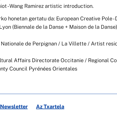
t - Wang Ramirez artistic introduction.
ko honetan gertatu da: European Creative Pole -
yon (Biennale de la Danse + Maison de la Danse)
Nationale de Perpignan / La Villette / Artist resi
ural Affairs Directorate Occitanie / Regional Co
nty Council Pyrénées Orientales
Newsletter
Az Txartela