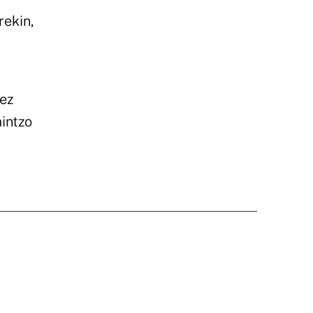
rekin,
eez
intzo