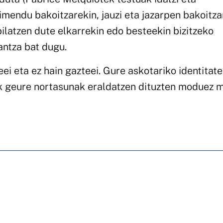
mendu bakoitzarekin, jauzi eta jazarpen bakoitza
latzen dute elkarrekin edo besteekin bizitzeko
antza bat dugu.
eei eta ez hain gazteei. Gure askotariko identitat
ek geure nortasunak eraldatzen dituzten moduez m