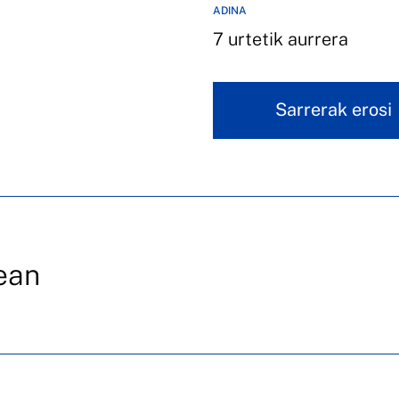
ADINA
7 urtetik aurrera
Sarrerak erosi
ean