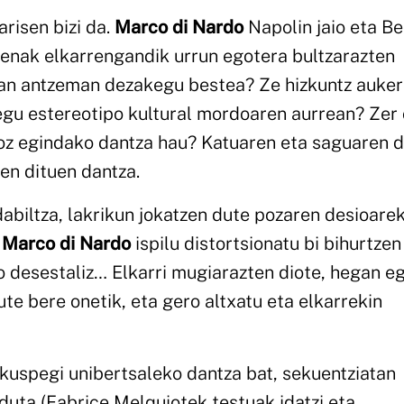
risen bizi da.
Marco di Nardo
Napolin jaio eta Be
 denak elkarrengandik urrun egotera bultzarazten
elan antzeman dezakegu bestea? Ze hizkuntz auker
gu estereotipo kultural mordoaren aurrean? Zer 
sioz egindako dantza hau? Katuaren eta saguaren 
en dituen dantza.
abiltza, lakrikun jokatzen dute pozaren desioarek
a
Marco di Nardo
ispilu distortsionatu bi bihurtzen 
 desestaliz… Elkarri mugiarazten diote, hegan eg
dute bere onetik, eta gero altxatu eta elkarrekin
, ikuspegi unibertsaleko dantza bat, sekuentziatan
duta (Fabrice Melquiotek testuak idatzi eta