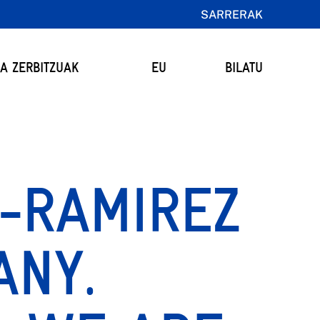
SARRERAK
TA ZERBITZUAK
EU
BILATU
-RAMIREZ
ANY.