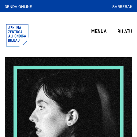
DENDA ONLINE
SARRERAK
MENUA
BILATU