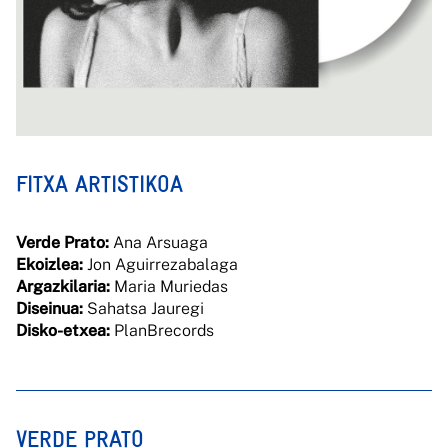
FITXA ARTISTIKOA
Verde Prato:
Ana Arsuaga
Ekoizlea:
Jon Aguirrezabalaga
Argazkilaria:
Maria Muriedas
Diseinua:
Sahatsa Jauregi
Disko-etxea:
PlanBrecords
VERDE PRATO