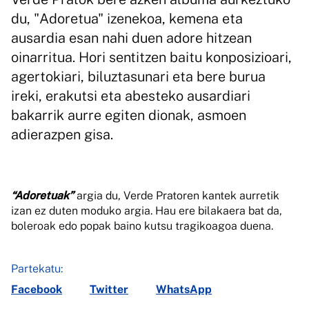
du, "Adoretua" izenekoa, kemena eta
ausardia esan nahi duen adore hitzean
oinarritua. Hori sentitzen baitu konposizioari,
agertokiari, biluztasunari eta bere burua
ireki, erakutsi eta abesteko ausardiari
bakarrik aurre egiten dionak, asmoen
adierazpen gisa.
“Adoretuak”
argia du, Verde Pratoren kantek aurretik
izan ez duten moduko argia. Hau ere bilakaera bat da,
boleroak edo popak baino kutsu tragikoagoa duena.
Partekatu:
Facebook
Twitter
WhatsApp