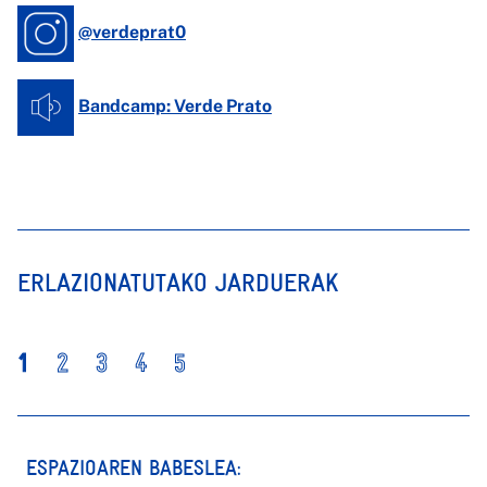
@verdeprat0
Bandcamp: Verde Prato
ERLAZIONATUTAKO JARDUERAK
1
2
3
4
5
ESPAZIOAREN BABESLEA: