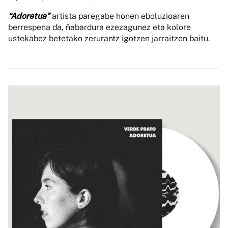
“Adoretua”
artista paregabe honen eboluzioaren
berrespena da, ñabardura ezezagunez eta kolore
ustekabez betetako zerurantz igotzen jarraitzen baitu.