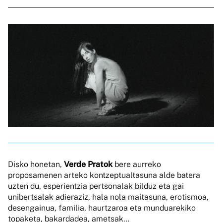
Disko honetan,
Verde Pratok
bere aurreko
proposamenen arteko kontzeptualtasuna alde batera
uzten du, esperientzia pertsonalak bilduz eta gai
unibertsalak adieraziz, hala nola maitasuna, erotismoa,
desengainua, familia, haurtzaroa eta munduarekiko
topaketa, bakardadea, ametsak…