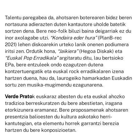
Talentu paregabea da, ahotsaren boterearen bidez beren
nortasuna adierazten duten kantautore uholde batetik
sortzen dena. Bere neo-folk biluzi baina deigarriak ez du
inor axolagabe utzi.
“Kondaira eder hura”
(PlanB-rec
2021) lehen diskoarekin urteko lanik onenen podiumera
iritsi zen. Ordutik hona,
“Jaikiera”
(Hegoa Diskak) eta
“Euskal Pop Erradikala”
argitaratu ditu, lau bertsioko
EPa, bere entzuleek ondo ezagutzen dutena
kontzertuengatik eta euskal rock erradikalaren izena
hartzen duena, hau da, laurogeiko hamarkadan Euskadin
sortu zen musika-mugimendu ezagunarena.
Verde Prato
k euskaraz abesten du eta euskal ahozko
tradizioa berreskuratzen du bere abestietan, iragana
etorkizunera eramanez. Bere proposamenak ahotsaren
presentzia balioesten du kultura askotako herri-
kantutegian, eta elementu horrek garrantzi berezia
hartzen du bere konposizioetan.