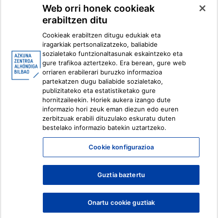
Web orri honek cookieak
erabiltzen ditu
Facebook
X
Cookieak erabiltzen ditugu edukiak eta
Instagram
Youtube
iragarkiak pertsonalizatzeko, baliabide
Linkedin
Ivoox
sozialetako funtzionaltasunak eskaintzeko eta
gure trafikoa aztertzeko. Era berean, gure web
orriaren erabilerari buruzko informazioa
Lege informazioa
Barneko Informazio Sistema
partekatzen dugu baliabide sozialetako,
publizitateko eta estatistiketako gure
hornitzaileekin. Horiek aukera izango dute
informazio hori zeuk eman diezun edo euren
zerbitzuak erabili dituzulako eskuratu duten
bestelako informazio batekin uztartzeko.
Cookie konfigurazioa
Guztia baztertu
Onartu cookie guztiak