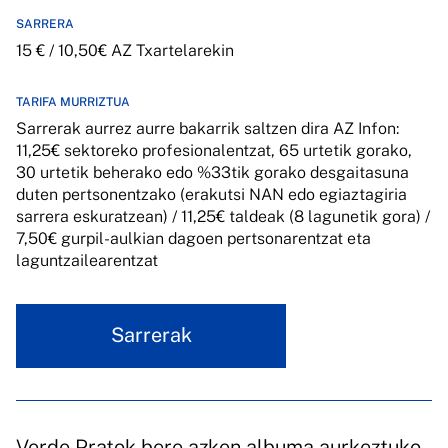
SARRERA
15 € / 10,50€ AZ Txartelarekin
TARIFA MURRIZTUA
Sarrerak aurrez aurre bakarrik saltzen dira AZ Infon:
11,25€ sektoreko profesionalentzat, 65 urtetik gorako,
30 urtetik beherako edo %33tik gorako desgaitasuna
duten pertsonentzako (erakutsi NAN edo egiaztagiria
sarrera eskuratzean) / 11,25€ taldeak (8 lagunetik gora) /
7,50€ gurpil-aulkian dagoen pertsonarentzat eta
laguntzailearentzat
Sarrerak
Verde Pratok bere azken albuma aurkeztuko