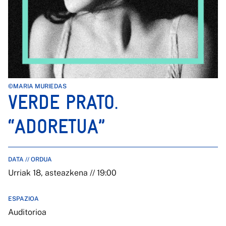
©MARIA MURIEDAS
VERDE PRATO.
“ADORETUA”
DATA // ORDUA
Urriak 18, asteazkena // 19:00
ESPAZIOA
Auditorioa