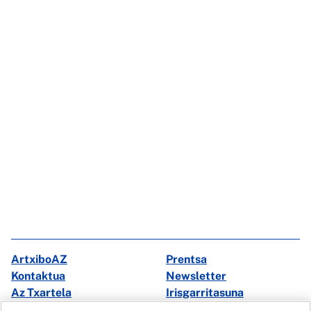
ArtxiboAZ
Prentsa
Kontaktua
Newsletter
Az Txartela
Irisgarritasuna
Multimedia