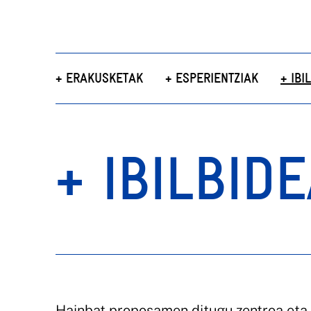
+ ERAKUSKETAK
+ ESPERIENTZIAK
+ IBI
+ IBILBID
Hainbat proposamen ditugu zentroa eta h