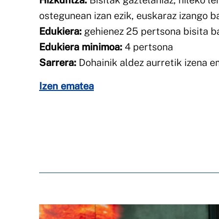
Hizkuntza:
Bisitak gaztelaniaz, hileko l
ostegunean izan ezik, euskaraz izango b
Edukiera:
gehienez 25 pertsona bisita ba
Edukiera minimoa:
4 pertsona
Sarrera:
Dohainik aldez aurretik izena 
Izen ematea