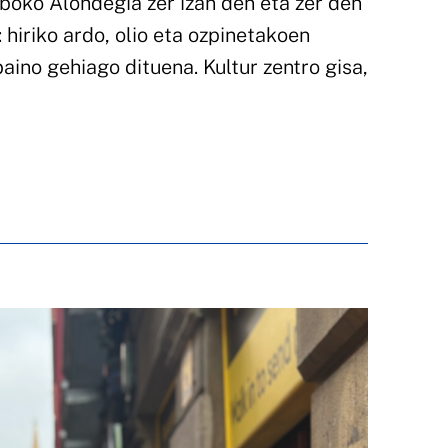
lboko Alondegia zer izan den eta zer den
 hiriko ardo, olio eta ozpinetakoen
 baino gehiago dituena. Kultur zentro gisa,