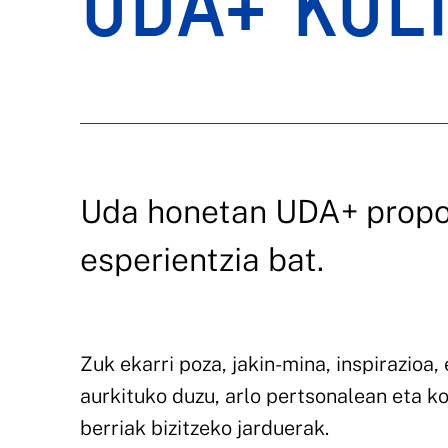
UDA+ KUL
Uda honetan UDA+ propo
esperientzia bat.
Zuk ekarri poza, jakin-mina, inspirazioa
aurkituko duzu, arlo pertsonalean eta k
berriak bizitzeko jarduerak.