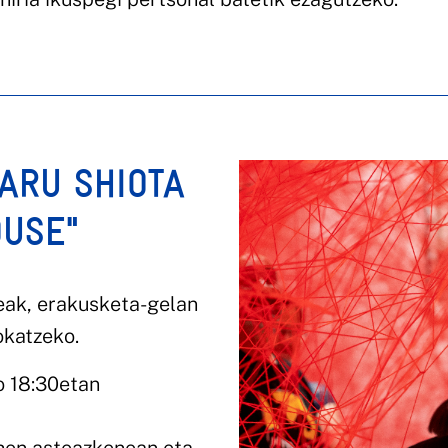
HARU SHIOTA
OUSE"
eak, erakusketa-gelan
okatzeko.
o 18:30etan