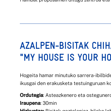
AZALPEN-BISITAK CHI
"MY HOUSE IS YOUR H
Hogeita hamar minutuko sarrera-ibilbid
ikusgai den erakusketa testuinguruan k
Ordutegia
: Asteazkenero eta osteguner
Iraupena
: 30min