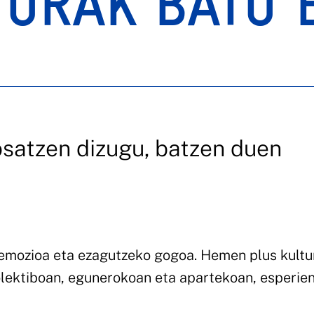
TURAK BATU 
satzen dizugu, batzen duen
, emozioa eta ezagutzeko gogoa. Hemen plus kultu
olektiboan, egunerokoan eta apartekoan, esperien