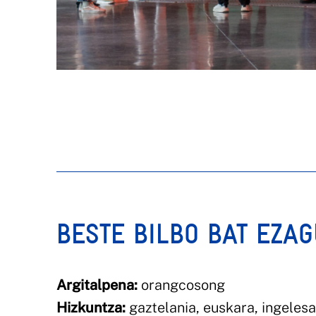
BESTE BILBO BAT EZA
Argitalpena:
orangcosong
Hizkuntza:
gaztelania, euskara, ingelesa