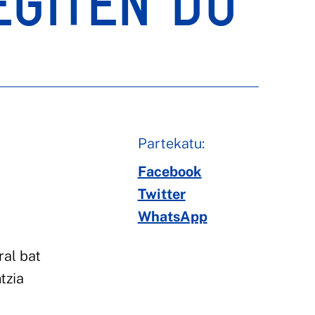
EGITEN DU
Partekatu:
Facebook
Twitter
WhatsApp
ral bat
tzia