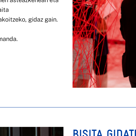
ehen asteazkenean eta
aita
koitzeko, gidaz gain.
emanda.
BISITA GIDA