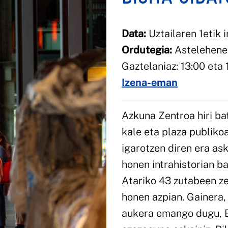
Data:
Uztailaren 1etik i
Ordutegia:
Asteleheneti
Gaztelaniaz: 13:00 eta 
Izena-eman
Azkuna Zentroa hiri bat
kale eta plaza publikoa
igarotzen diren era as
honen intrahistorian ba
Atariko 43 zutabeen ze
honen azpian. Gainera, 
aukera emango dugu, B