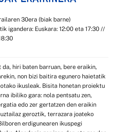
railaren 30era (biak barne)
k igandera: Euskara: 12:00 eta 17:30 //
18:30
 da, hiri baten barruan, bere eraikin,
rekin, non bizi baitira egunero haietatik
kotako ikusleak. Bisita honetan proiektu
rna ibiliko gara: nola pentsatu zen,
rgatia edo zer gertatzen den eraikin
uztailaz geroztik, terrazara joateko
ilboren erdigunearen ikuspegi