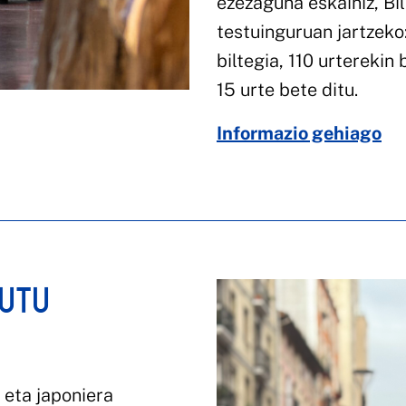
ezezaguna eskainiz, Bi
testuinguruan jartzeko:
biltegia, 110 urterekin
15 urte bete ditu.
Informazio gehiago
GUTU
 eta japoniera