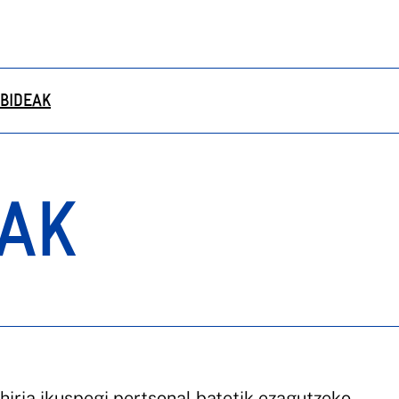
LBIDEAK
EAK
iria ikuspegi pertsonal batetik ezagutzeko.