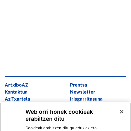
ArtxiboAZ
Prentsa
Kontaktua
Newsletter
Az Txartela
Irisgarritasuna
Multimedia
Web orri honek cookieak
erabiltzen ditu
Facebook
X
Cookieak erabiltzen ditugu edukiak eta
Instagram
Youtube