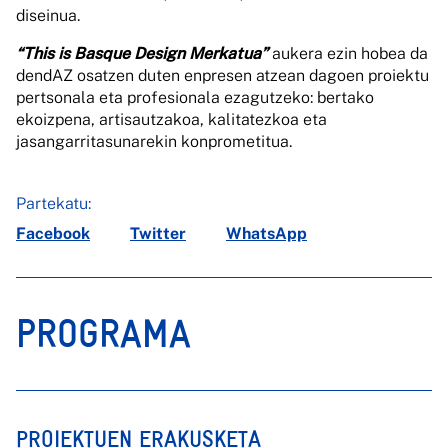
diseinua.
“This is Basque Design Merkatua”
aukera ezin hobea da
dendAZ osatzen duten enpresen atzean dagoen proiektu
pertsonala eta profesionala ezagutzeko: bertako
ekoizpena, artisautzakoa, kalitatezkoa eta
jasangarritasunarekin konprometitua.
Partekatu:
Facebook
Twitter
WhatsApp
PROGRAMA
PROIEKTUEN ERAKUSKETA