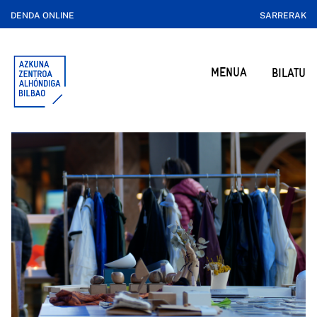
DENDA ONLINE
SARRERAK
MENUA
BILATU