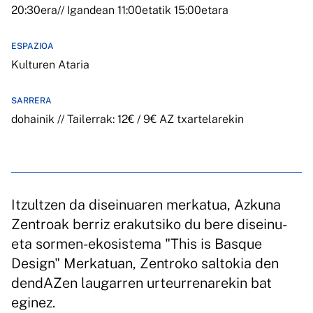
20:30era// Igandean 11:00etatik 15:00etara
ESPAZIOA
Kulturen Ataria
SARRERA
dohainik // Tailerrak: 12€ / 9€ AZ txartelarekin
Itzultzen da diseinuaren merkatua, Azkuna
Zentroak berriz erakutsiko du bere diseinu-
eta sormen-ekosistema "This is Basque
Design" Merkatuan, Zentroko saltokia den
dendAZen laugarren urteurrenarekin bat
eginez.