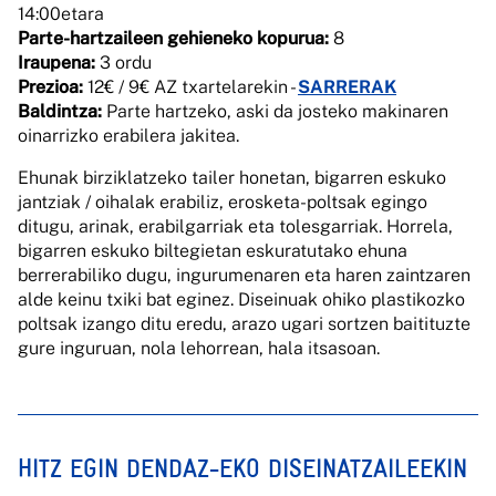
14:00etara
Parte-hartzaileen gehieneko kopurua:
8
Iraupena:
3 ordu
Prezioa:
12€ / 9€ AZ txartelarekin -
SARRERAK
Baldintza:
Parte hartzeko, aski da josteko makinaren
oinarrizko erabilera jakitea.
Ehunak birziklatzeko tailer honetan, bigarren eskuko
jantziak / oihalak erabiliz, erosketa-poltsak egingo
ditugu, arinak, erabilgarriak eta tolesgarriak. Horrela,
bigarren eskuko biltegietan eskuratutako ehuna
berrerabiliko dugu, ingurumenaren eta haren zaintzaren
alde keinu txiki bat eginez. Diseinuak ohiko plastikozko
poltsak izango ditu eredu, arazo ugari sortzen baitituzte
gure inguruan, nola lehorrean, hala itsasoan.
HITZ EGIN DENDAZ-EKO DISEINATZAILEEKIN