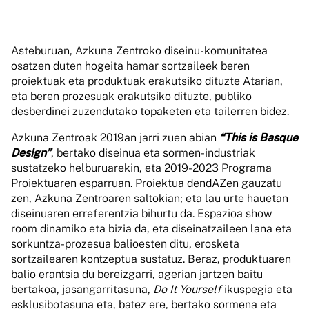
Asteburuan, Azkuna Zentroko diseinu-komunitatea
osatzen duten hogeita hamar sortzaileek beren
proiektuak eta produktuak erakutsiko dituzte Atarian,
eta beren prozesuak erakutsiko dituzte, publiko
desberdinei zuzendutako topaketen eta tailerren bidez.
Azkuna Zentroak 2019an jarri zuen abian
“This is Basque
Design”
, bertako diseinua eta sormen-industriak
sustatzeko helburuarekin, eta 2019-2023 Programa
Proiektuaren esparruan. Proiektua dendAZen gauzatu
zen, Azkuna Zentroaren saltokian; eta lau urte hauetan
diseinuaren erreferentzia bihurtu da. Espazioa show
room dinamiko eta bizia da, eta diseinatzaileen lana eta
sorkuntza-prozesua balioesten ditu, erosketa
sortzailearen kontzeptua sustatuz. Beraz, produktuaren
balio erantsia du bereizgarri, agerian jartzen baitu
bertakoa, jasangarritasuna,
Do It Yourself
ikuspegia eta
esklusibotasuna eta, batez ere, bertako sormena eta