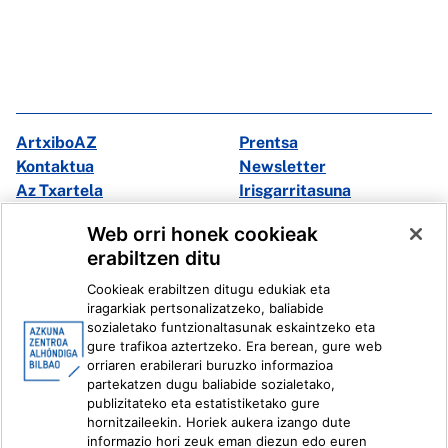
ArtxiboAZ
Prentsa
Kontaktua
Newsletter
Az Txartela
Irisgarritasuna
Multimedia
Web orri honek cookieak
erabiltzen ditu
Facebook
X
Cookieak erabiltzen ditugu edukiak eta
Instagram
Youtube
iragarkiak pertsonalizatzeko, baliabide
Linkedin
Ivoox
sozialetako funtzionaltasunak eskaintzeko eta
gure trafikoa aztertzeko. Era berean, gure web
orriaren erabilerari buruzko informazioa
Lege informazioa
Barneko Informazio Sistema
partekatzen dugu baliabide sozialetako,
publizitateko eta estatistiketako gure
hornitzaileekin. Horiek aukera izango dute
informazio hori zeuk eman diezun edo euren