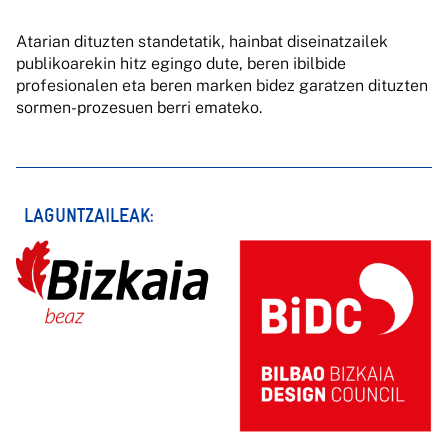
Atarian dituzten standetatik, hainbat diseinatzailek
publikoarekin hitz egingo dute, beren ibilbide
profesionalen eta beren marken bidez garatzen dituzten
sormen-prozesuen berri emateko.
LAGUNTZAILEAK: