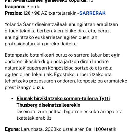
Parte-hartzaileen gehieneko kopurua:
10
Iraupena:
3 ordu
Prezioa:
12€ / 9€ AZ txartelarekin -
SARRERAK
Yolanda Sanz diseinatzaileak ehungintzan erabiltzen
dituen teknika berberak erabiliko dira, eta, beraz,
ehungintzako euskarrietan egiten duen lan
profesionalarekin pareka daiteke.
Estanpazio botanikoari buruzko sarrera labur bat egin
ondoren, ikasiko dugu nola jartzen diren landare
naturalak paperean konposizioa sortzeko eta nola
egiten diren lokailuak. Egosteko, urberritzeko eta
lehortzeko prozesuaren ondoren, konposizioa eramateko
prest izango duzu.
Ehunak birziklatzeko sormen-tailerra Tytti
Thusberg diseinatzailearekin
Diseinatu zure poltsa, bigarren eskuko arropa eta
txatalak erabiliz
Eguna:
Larunbata, 2023ko uztailaren 8a, 11:00etatik