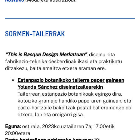
SORMEN-TAILERRAK
“This is Basque Design Merkatuan”
, diseinu- eta
fabrikazio-teknika desberdinak ikasi eta praktikatu
ditzakezu, baita emaitza etxera eraman ere.
Estanpazio botanikoko tailerra paper gainean
Yolanda Sánchez diseinatzailearekin
Tailerrean estanpazio botanikoak egingo dira,
kotoizko gramaje handiko paperaren gainean, eta
parte-hartzaile bakoitzak postal bat eramango du
etxera, lan eta oroigarri gisa.
Eguna:
ostirala, 2023ko uztailaren 7a, 17:00etik
20:00etara