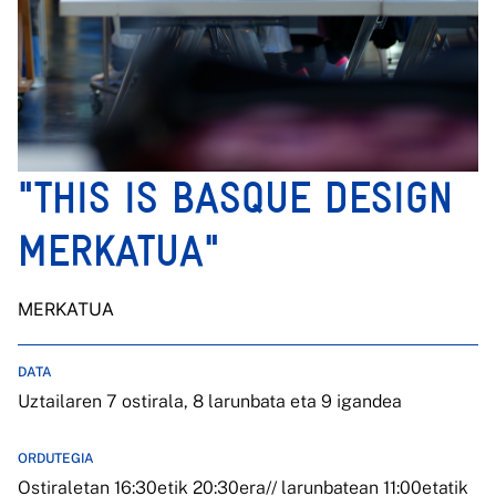
"THIS IS BASQUE DESIGN
MERKATUA"
MERKATUA
DATA
Uztailaren 7 ostirala, 8 larunbata eta 9 igandea
ORDUTEGIA
Ostiraletan 16:30etik 20:30era// larunbatean 11:00etatik