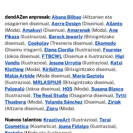
dendAZen enpresak:
Abana Bilbao
(Altzarien eta
osagarrien diseinua),
Aerre Design
(Diseinua),
Ailanto
(Moda),
Amakuyi
(Diseinua),
Amarenak
(Moda),
Ane
Pikaza
(Ilustrazioa),
Barock Jewerly
(Bitxigintzako
diseinua),
Cookplay
(Tresneria diseinua),
Ekomodo
(Diseinu irisgarri),
Elena Ciordia
(Ilustrazioa),
Fournier
(Jokoa diseinua),
FTBCWL
(Diseinua e ilustrazioa),
Higi
Vandis
(Ilustrazioa),
Josune Urrutia
(Ilustrazioa),
Katxi
Klothing
(Moda),
Kiribiltxo
(Bitxigintzako diseinua),
Malús Arbide
(Moda diseinua),
Mario Gaztelu
(Ilustrazioa),
MRLASPIUR
(Bitxigintzako diseinua),
Palopalú
(Jokoa diseinua),
H05
(Moda),
Susana Blasco
(Ilustrazioa),
The Real Studio
(Osagarria diseinua),
Tytti
Thusberg
(Moda),
Yolanda Sánchez
(Diseinua),
Ziriak
(Altzaria diseinua),
Zioru
(Moda).
Nuevos talentos:
KreativeArt
(Ilustrazioa),
Terai
Cosmética
(Kosmetica),
Joana Fidalgo
(Ilustrazioa),
Kostako
(Moda eta ilustrazioa).