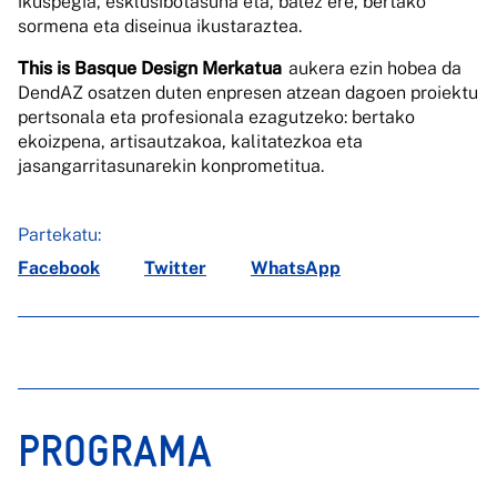
ikuspegia, esklusibotasuna eta, batez ere, bertako
sormena eta diseinua ikustaraztea.
This is Basque Design Merkatua
aukera ezin hobea da
DendAZ osatzen duten enpresen atzean dagoen proiektu
pertsonala eta profesionala ezagutzeko: bertako
ekoizpena, artisautzakoa, kalitatezkoa eta
jasangarritasunarekin konprometitua.
Partekatu:
Facebook
Twitter
WhatsApp
PROGRAMA