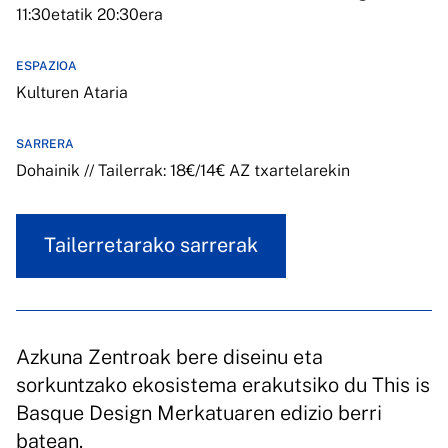
11:30etatik 20:30era
ESPAZIOA
Kulturen Ataria
SARRERA
Dohainik // Tailerrak: 18€/14€ AZ txartelarekin
Tailerretarako sarrerak
Azkuna Zentroak bere diseinu eta
sorkuntzako ekosistema erakutsiko du This is
Basque Design Merkatuaren edizio berri
batean.