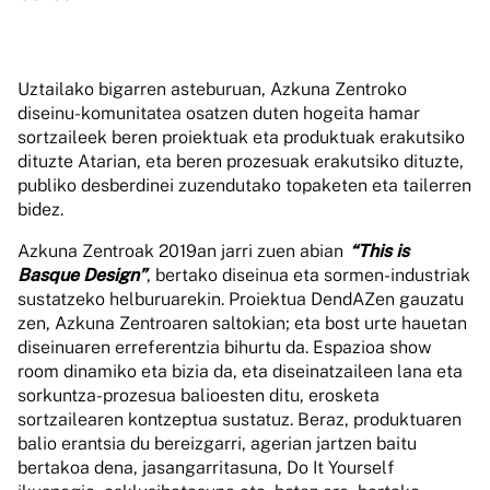
Uztailako bigarren asteburuan, Azkuna Zentroko
diseinu-komunitatea osatzen duten hogeita hamar
sortzaileek beren proiektuak eta produktuak erakutsiko
dituzte Atarian, eta beren prozesuak erakutsiko dituzte,
publiko desberdinei zuzendutako topaketen eta tailerren
bidez.
Azkuna Zentroak 2019an jarri zuen abian
“This is
Basque Design”
, bertako diseinua eta sormen-industriak
sustatzeko helburuarekin. Proiektua DendAZen gauzatu
zen, Azkuna Zentroaren saltokian; eta bost urte hauetan
diseinuaren erreferentzia bihurtu da. Espazioa show
room dinamiko eta bizia da, eta diseinatzaileen lana eta
sorkuntza-prozesua balioesten ditu, erosketa
sortzailearen kontzeptua sustatuz. Beraz, produktuaren
balio erantsia du bereizgarri, agerian jartzen baitu
bertakoa dena, jasangarritasuna, Do It Yourself