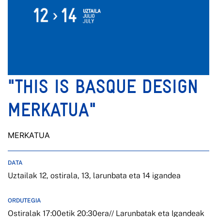
"THIS IS BASQUE DESIGN
MERKATUA"
MERKATUA
DATA
Uztailak 12, ostirala, 13, larunbata eta 14 igandea
ORDUTEGIA
Ostiralak 17:00etik 20:30era// Larunbatak eta Igandeak