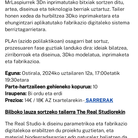
MrLaspiurrek 3Dn inprimatutako bitxiak sortzen ditu,
artea, diseinua eta teknologia berriak uztartuz. Tailer
honen xedea da hurbiltzea 3Dko inprimaketara eta
ehungintzari aplikatutako fabrikazio digitaleko sistema
berriztagarrietara.
PLAn (azido polilaktikoan) osagarri bat sortuz,
prozesuaren fase guztiak landuko dira: ideiak bilatzea,
zirriborroak eta diseinua, 3Dko modelatua, inprimaketa
eta fabrikazioa.
Eguna:
Ostirala, 2024ko uztailaren 12a, 17:00etatik
19:30etara
Parte-hartzaileen gehieneko kopurua:
10
Iraupena:
Bi ordu eta erdi
Prezioa:
14€ / 18€ AZ txartelarekin -
SARRERAK
Bilboko lauza sortzeko tailerra The Real Studiorekin
The Real Studio-k diseinu parametrikoa eta fabrikazio
digitalekoa erabiltzen du proiektu guztietan, eta
material biodegradagarriez edo naturalez baliatzen da,