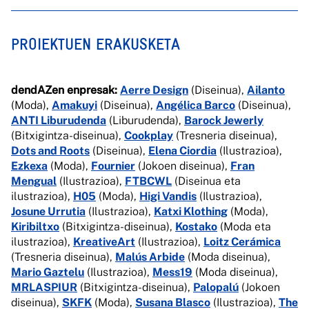
PROIEKTUEN ERAKUSKETA
dendAZen enpresak:
Aerre Design
(Diseinua),
Ailanto
(Moda),
Amakuyi
(Diseinua),
Angélica Barco
(Diseinua),
ANTI Liburudenda
(Liburudenda),
Barock Jewerly
(Bitxigintza-diseinua),
Cookplay
(Tresneria diseinua),
Dots and Roots
(Diseinua),
Elena Ciordia
(Ilustrazioa),
Ezkexa
(Moda),
Fournier
(Jokoen diseinua),
Fran
Mengual
(Ilustrazioa),
FTBCWL
(Diseinua eta
ilustrazioa),
H05
(Moda),
Higi Vandis
(Ilustrazioa),
Josune Urrutia
(Ilustrazioa),
Katxi Klothing
(Moda),
Kiribiltxo
(Bitxigintza-diseinua),
Kostako
(Moda eta
ilustrazioa),
KreativeArt
(Ilustrazioa),
Loitz Cerámica
(Tresneria diseinua),
Malús Arbide
(Moda diseinua),
Mario Gaztelu
(Ilustrazioa),
Mess19
(Moda diseinua),
MRLASPIUR
(Bitxigintza-diseinua),
Palopalú
(Jokoen
diseinua),
SKFK
(Moda),
Susana Blasco
(Ilustrazioa),
The