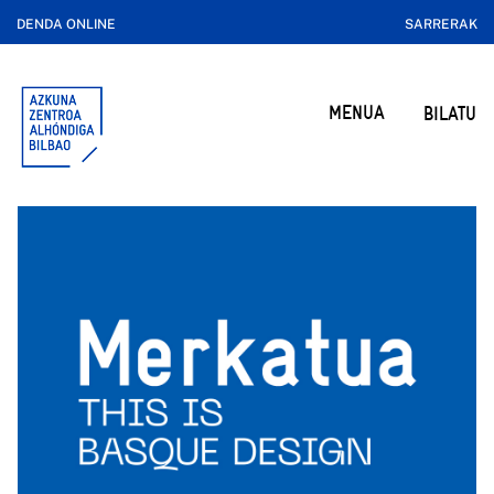
DENDA ONLINE
SARRERAK
MENUA
BILATU