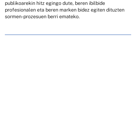
publikoarekin hitz egingo dute, beren ibilbide
profesionalen eta beren marken bidez egiten dituzten
sormen-prozesuen berri emateko.