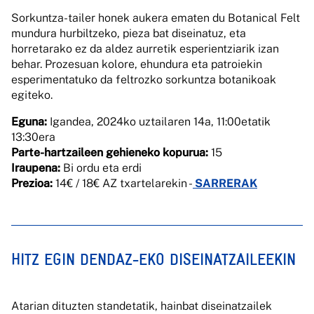
Sorkuntza-tailer honek aukera ematen du Botanical Felt
mundura hurbiltzeko, pieza bat diseinatuz, eta
horretarako ez da aldez aurretik esperientziarik izan
behar. Prozesuan kolore, ehundura eta patroiekin
esperimentatuko da feltrozko sorkuntza botanikoak
egiteko.
Eguna:
Igandea, 2024ko uztailaren 14a, 11:00etatik
13:30era
Parte-hartzaileen gehieneko kopurua:
15
Iraupena:
Bi ordu eta erdi
Prezioa:
14€ / 18€ AZ txartelarekin -
SARRERAK
HITZ EGIN DENDAZ-EKO DISEINATZAILEEKIN
Atarian dituzten standetatik, hainbat diseinatzailek