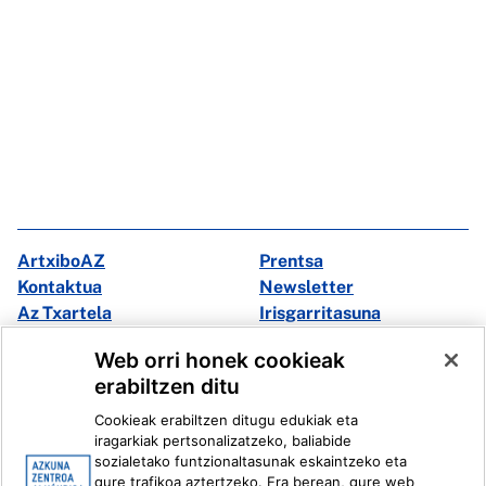
ArtxiboAZ
Prentsa
Kontaktua
Newsletter
Az Txartela
Irisgarritasuna
Multimedia
Web orri honek cookieak
erabiltzen ditu
Facebook
X
Cookieak erabiltzen ditugu edukiak eta
Instagram
Youtube
iragarkiak pertsonalizatzeko, baliabide
Linkedin
Ivoox
sozialetako funtzionaltasunak eskaintzeko eta
gure trafikoa aztertzeko. Era berean, gure web