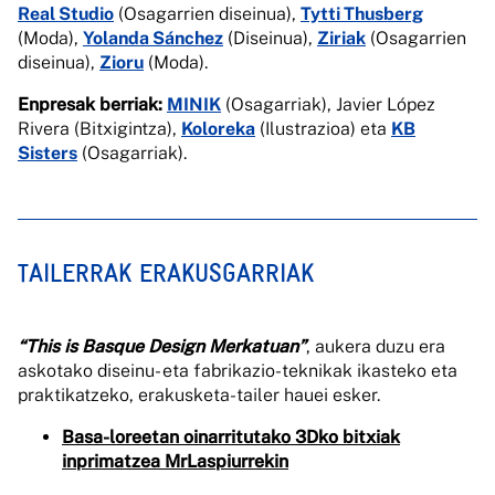
Real Studio
(Osagarrien diseinua),
Tytti Thusberg
(Moda),
Yolanda Sánchez
(Diseinua),
Ziriak
(Osagarrien
diseinua),
Zioru
(Moda).
Enpresak berriak:
MINIK
(Osagarriak), Javier López
Rivera (Bitxigintza),
Koloreka
(Ilustrazioa) eta
KB
Sisters
(Osagarriak).
TAILERRAK ERAKUSGARRIAK
“This is Basque Design Merkatuan”
, aukera duzu era
askotako diseinu- eta fabrikazio-teknikak ikasteko eta
praktikatzeko, erakusketa-tailer hauei esker.
Basa-loreetan oinarritutako 3Dko bitxiak
inprimatzea MrLaspiurrekin