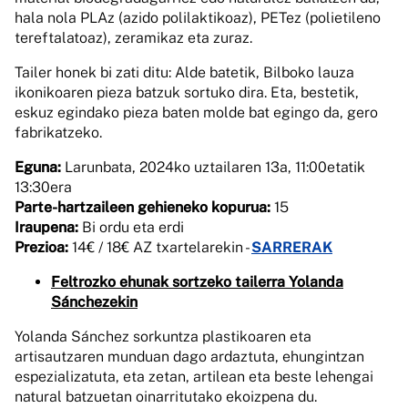
hala nola PLAz (azido polilaktikoaz), PETez (polietileno
tereftalatoaz), zeramikaz eta zuraz.
Tailer honek bi zati ditu: Alde batetik, Bilboko lauza
ikonikoaren pieza batzuk sortuko dira. Eta, bestetik,
eskuz egindako pieza baten molde bat egingo da, gero
fabrikatzeko.
Eguna:
Larunbata, 2024ko uztailaren 13a, 11:00etatik
13:30era
Parte-hartzaileen gehieneko kopurua:
15
Iraupena:
Bi ordu eta erdi
Prezioa:
14€ / 18€ AZ txartelarekin -
SARRERAK
Feltrozko ehunak sortzeko tailerra Yolanda
Sánchezekin
Yolanda Sánchez sorkuntza plastikoaren eta
artisautzaren munduan dago ardaztuta, ehungintzan
espezializatuta, eta zetan, artilean eta beste lehengai
natural batzuetan oinarritutako ekoizpena du.