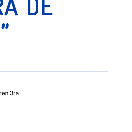
RA DE
”
aren 3ra