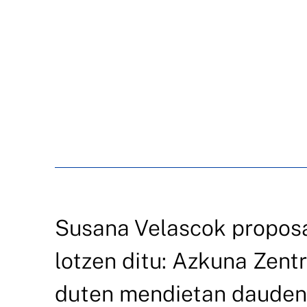
Susana Velascok proposa
lotzen ditu: Azkuna Zentr
duten mendietan dauden