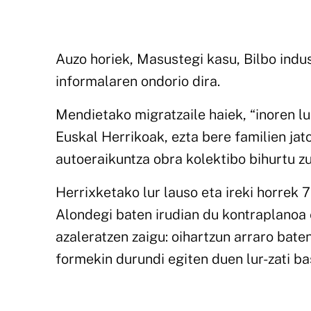
Auzo horiek, Masustegi kasu, Bilbo indu
informalaren ondorio dira.
Mendietako migratzaile haiek, “inoren l
Euskal Herrikoak, ezta bere familien ja
autoeraikuntza obra kolektibo bihurtu zu
Herrixketako lur lauso eta ireki horrek
Alondegi baten irudian du kontraplanoa e
azaleratzen zaigu: oihartzun arraro bate
formekin durundi egiten duen lur-zati bas