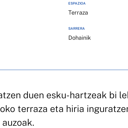
ESPAZIOA
Terraza
SARRERA
Dohainik
tzen duen esku-hartzeak bi l
oko terraza eta hiria inguratze
 auzoak.