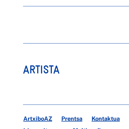
ARTISTA
ArtxiboAZ
Prentsa
Kontaktua