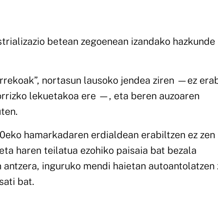
strializazio betean zegoenean izandako hazkunde
urrekoak”, nortasun lausoko jendea ziren —ez era
torrizko lekuetakoa ere —, eta beren auzoaren
ten.
 70eko hamarkadaren erdialdean erabiltzen ez zen
ta haren teilatua ezohiko paisaia bat bezala
n antzera, inguruko mendi haietan autoantolatzen 
ati bat.