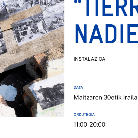
“TIER
NADIE
INSTALAZIOA
DATA
Maitzaren 30etik irail
ORDUTEGIA
11:00-20:00