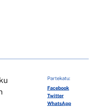
Partekatu:
eku
Facebook
n
Twitter
WhatsApp