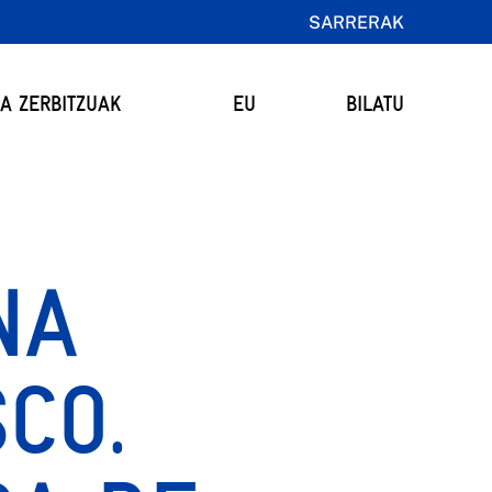
SARRERAK
TA ZERBITZUAK
EU
BILATU
NA
CO.