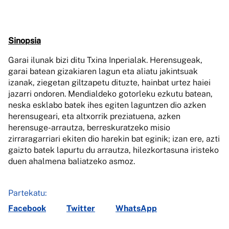
Sinopsia
Garai ilunak bizi ditu Txina Inperialak. Herensugeak,
garai batean gizakiaren lagun eta aliatu jakintsuak
izanak, ziegetan giltzapetu dituzte, hainbat urtez haiei
jazarri ondoren. Mendialdeko gotorleku ezkutu batean,
neska esklabo batek ihes egiten laguntzen dio azken
herensugeari, eta altxorrik preziatuena, azken
herensuge-arrautza, berreskuratzeko misio
zirraragarriari ekiten dio harekin bat eginik; izan ere, azti
gaizto batek lapurtu du arrautza, hilezkortasuna iristeko
duen ahalmena baliatzeko asmoz.
Partekatu:
Facebook
Twitter
WhatsApp