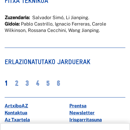
FITXA TEKNIKOA
Zuzendaria:
Salvador Simó, Li Jianping.
Gidoia:
Pablo Castrillo, Ignacio Ferreras, Carole
Wilkinson, Rossana Cecchini, Wang Jianping.
ERLAZIONATUTAKO JARDUERAK
1
2
3
4
5
6
ArtxiboAZ
Prentsa
Kontaktua
Newsletter
Az Txartela
Irisgarritasuna
Multimedia