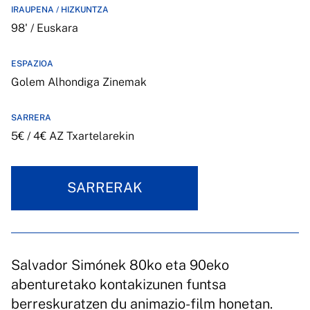
IRAUPENA / HIZKUNTZA
98' / Euskara
ESPAZIOA
Golem Alhondiga Zinemak
SARRERA
5€ / 4€ AZ Txartelarekin
SARRERAK
Salvador Simónek 80ko eta 90eko
abenturetako kontakizunen funtsa
berreskuratzen du animazio-film honetan.