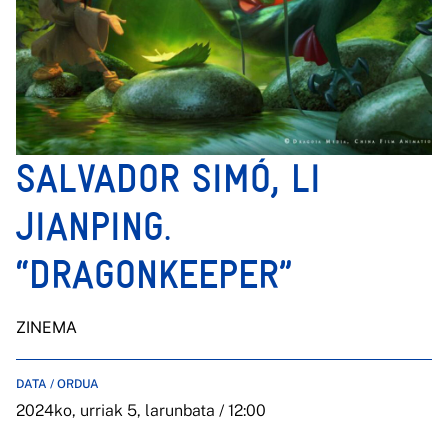
SALVADOR SIMÓ, LI
JIANPING.
“DRAGONKEEPER”
ZINEMA
DATA / ORDUA
2024ko, urriak 5, larunbata / 12:00