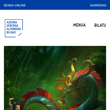
DENDA ONLINE
SARRERAK
MENUA
BILATU