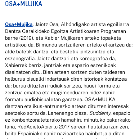
OSA+MUJIKA
Osa+Mujika
, Jaiotz Osa, Alhóndigako artista egoiliarra
Dantza Garaikideko Egoitza Artistikoaren Programan
barne (2019), eta Xabier Mujikaren arteko topaketa
artistikoa da. Bi mundu sortzaileren arteko elkartzea da:
alde batetik dantza, eta bestetik jantzigintza eta
eszenografia. Jaiotz dantzari eta koreografoa da,
Xabierrek berriz, jantziak eta espazio eszenikoak
diseinatzen ditu. Bien artean sortzen duten taldearen
helburua bisualki indartsuak diren istorioak kontatzea
da; burua dituzten irudiak sortzea, hauei forma eta
zentzua ematea eta mugimenduaren bidez nahiz
formatu audiobisualetan garatzea. OSA+MUJIKA
dantzan eta ikus-entzunezko artean dituzten interesak
asetzeko sortu da. Lehenengo pieza,
Suddenly
, espazio
ez konbentzonaletarako hamahiru minutuko bakarkako
lana, RedAcieloAbierto 2017 sarean hautatua izan zen,
baita Espainiako nahiz nazioarteko hainbat jaialditan