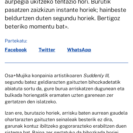
aurpegia ukitzeko tentazio hori. Burutik
pasatzen zaizkizun instante horiek; hainbeste
beldurtzen duten segundu horiek. Bertigoz
beteriko momentu bat».
Partekatu:
Facebook
Twitter
WhatsApp
Osa+Mujika konpainia artistikoaren
Suddenly III
,
segundu batez geldiarazten gaituzten bihozkadetatik
abiatuta sortu da, gure burua arriskatzen dugunean eta
bulkada horiengatik eramaten uzten garenean zer
gertatzen den islatzeko.
Izan ere, burutazio horiek, arrisku baten aurrean gaudela
ohartarazten gaituzten seinaleak besterik ez dira,
garunak kontuz ibiltzeko gogorarazteko erabiltzen duen
sistema bat. Baina zer gertatuko da bihozkada horiei