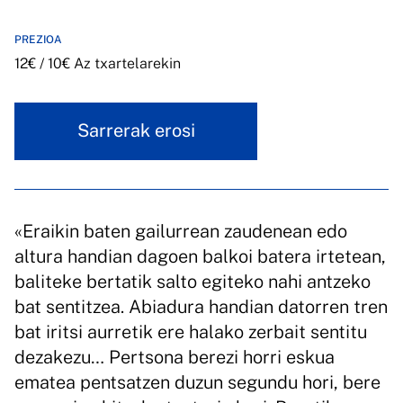
PREZIOA
12€ / 10€ Az txartelarekin
Sarrerak erosi
«Eraikin baten gailurrean zaudenean edo
altura handian dagoen balkoi batera irtetean,
baliteke bertatik salto egiteko nahi antzeko
bat sentitzea. Abiadura handian datorren tren
bat iritsi aurretik ere halako zerbait sentitu
dezakezu… Pertsona berezi horri eskua
ematea pentsatzen duzun segundu hori, bere