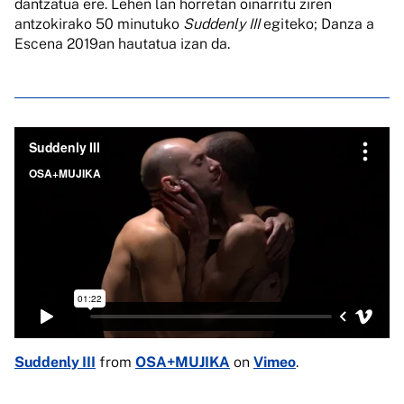
dantzatua ere. Lehen lan horretan oinarritu ziren
antzokirako 50 minutuko
Suddenly III
egiteko; Danza a
Escena 2019an hautatua izan da.
Suddenly III
from
OSA+MUJIKA
on
Vimeo
.