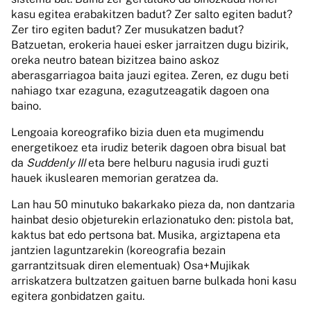
kasu egitea erabakitzen badut? Zer salto egiten badut?
Zer tiro egiten badut? Zer musukatzen badut?
Batzuetan, erokeria hauei esker jarraitzen dugu bizirik,
oreka neutro batean bizitzea baino askoz
aberasgarriagoa baita jauzi egitea. Zeren, ez dugu beti
nahiago txar ezaguna, ezagutzeagatik dagoen ona
baino.
Lengoaia koreografiko bizia duen eta mugimendu
energetikoez eta irudiz beterik dagoen obra bisual bat
da
Suddenly III
eta bere helburu nagusia irudi guzti
hauek ikuslearen memorian geratzea da.
Lan hau 50 minutuko bakarkako pieza da, non dantzaria
hainbat desio objeturekin erlazionatuko den: pistola bat,
kaktus bat edo pertsona bat. Musika, argiztapena eta
jantzien laguntzarekin (koreografia bezain
garrantzitsuak diren elementuak) Osa+Mujikak
arriskatzera bultzatzen gaituen barne bulkada honi kasu
egitera gonbidatzen gaitu.