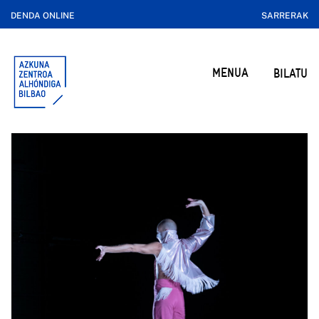
DENDA ONLINE
SARRERAK
MENUA
BILATU