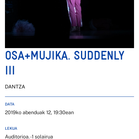
OSA+MUJIKA. SUDDENLY
III
DANTZA
DATA
2019ko abenduak 12, 19:30ean
LEKUA
Auditorioa. -1 solairua