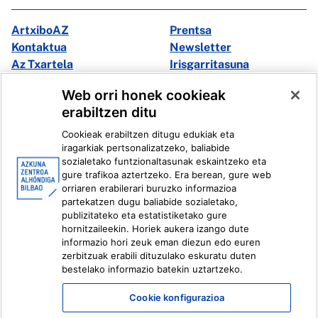
ArtxiboAZ
Prentsa
Kontaktua
Newsletter
Az Txartela
Irisgarritasuna
Multimedia
Web orri honek cookieak
erabiltzen ditu
Facebook
X
Cookieak erabiltzen ditugu edukiak eta
Instagram
Youtube
iragarkiak pertsonalizatzeko, baliabide
Linkedin
Ivoox
sozialetako funtzionaltasunak eskaintzeko eta
gure trafikoa aztertzeko. Era berean, gure web
orriaren erabilerari buruzko informazioa
Lege informazioa
Barneko Informazio Sistema
partekatzen dugu baliabide sozialetako,
publizitateko eta estatistiketako gure
hornitzaileekin. Horiek aukera izango dute
informazio hori zeuk eman diezun edo euren
zerbitzuak erabili dituzulako eskuratu duten
bestelako informazio batekin uztartzeko.
Cookie konfigurazioa