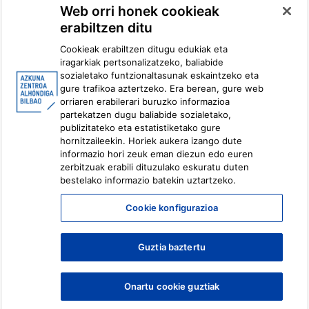
Web orri honek cookieak
erabiltzen ditu
Facebook
X
Cookieak erabiltzen ditugu edukiak eta
Instagram
Youtube
iragarkiak pertsonalizatzeko, baliabide
Linkedin
Ivoox
sozialetako funtzionaltasunak eskaintzeko eta
gure trafikoa aztertzeko. Era berean, gure web
orriaren erabilerari buruzko informazioa
Lege informazioa
Barneko Informazio Sistema
partekatzen dugu baliabide sozialetako,
publizitateko eta estatistiketako gure
hornitzaileekin. Horiek aukera izango dute
informazio hori zeuk eman diezun edo euren
zerbitzuak erabili dituzulako eskuratu duten
bestelako informazio batekin uztartzeko.
Cookie konfigurazioa
Guztia baztertu
Onartu cookie guztiak