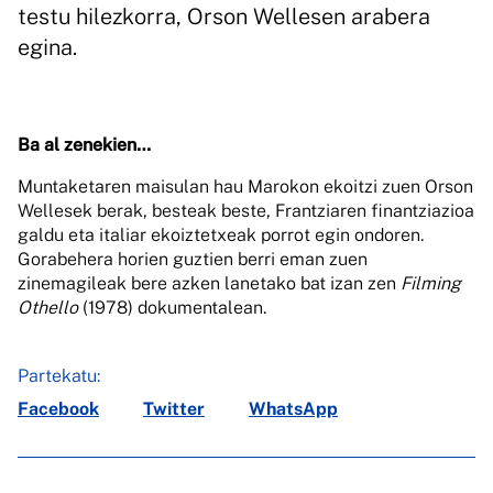
testu hilezkorra, Orson Wellesen arabera
egina.
Ba al zenekien…
Muntaketaren maisulan hau Marokon ekoitzi zuen Orson
Wellesek berak, besteak beste, Frantziaren finantziazioa
galdu eta italiar ekoiztetxeak porrot egin ondoren.
Gorabehera horien guztien berri eman zuen
zinemagileak bere azken lanetako bat izan zen
Filming
Othello
(1978) dokumentalean.
Partekatu:
Facebook
Twitter
WhatsApp