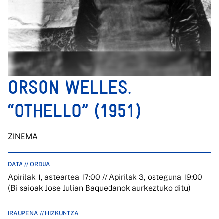
ORSON WELLES.
“OTHELLO” (1951)
ZINEMA
DATA // ORDUA
Apirilak 1, asteartea 17:00 // Apirilak 3, osteguna 19:00
(Bi saioak Jose Julian Baquedanok aurkeztuko ditu)
IRAUPENA // HIZKUNTZA