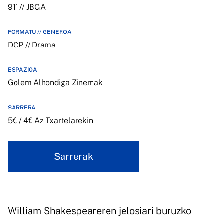
91’ // JBGA
FORMATU // GENEROA
DCP // Drama
ESPAZIOA
Golem Alhondiga Zinemak
SARRERA
5€ / 4€ Az Txartelarekin
Sarrerak
William Shakespeareren jelosiari buruzko