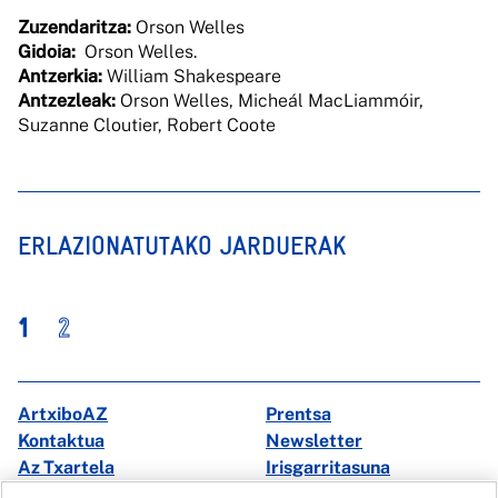
Zuzendaritza:
Orson Welles
Gidoia:
Orson Welles.
Antzerkia:
William Shakespeare
Antzezleak:
Orson Welles, Micheál MacLiammóir,
Suzanne Cloutier, Robert Coote
ERLAZIONATUTAKO JARDUERAK
1
2
ArtxiboAZ
Prentsa
Kontaktua
Newsletter
Az Txartela
Irisgarritasuna
Multimedia