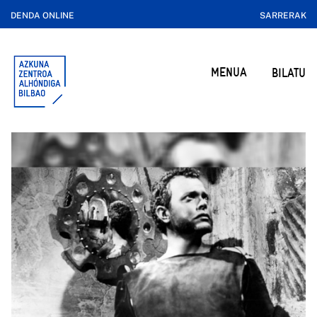
DENDA ONLINE
SARRERAK
MENUA
BILATU