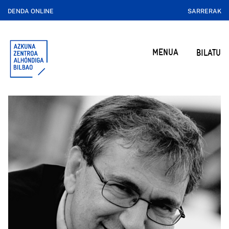
DENDA ONLINE
SARRERAK
MENUA
BILATU