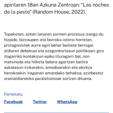
apirilaren 18an Azkuna Zentroan: “Las noches
de la peste” (Random House, 2022).
Topaketan, azken lanaren sormen prozesua izango du
hizpide, biziraupen- eta borroka-istorio horretan,
protagonistek aurre egin behar baitiete berrogei
aldiaren debekuei eta ezegonkortasun politikoari: giro
itogarriko kontakizun epiko liluragarri bat, non
matxinada eta hilketa batera agertzen baitira
askatasun-irrikarekin, amodioarekin eta ekintza
heroikoekin. Iraganari emandako behakoa, ezinbestez
orainaldiarekiko paralelismoak sortzen dituena.
Partekatu:
Facebook
Twitter
WhatsApp