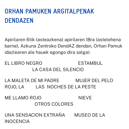
ORHAN PAMUKEN ARGITALPENAK
DENDAZEN
Apirilaren 6tik (asteazkena) apirilaren 18ra (astelehena
barne), Azkuna Zentroko DendAZ dendan, Orhan Pamuk
idazlearen ale hauek egongo dira salgai:
EL LIBRO NEGRO ESTAMBUL
LA CASA DEL SILENCIO
LA MALETA DE MI PADRE MUJER DEL PELO
ROJO, LA LAS NOCHES DE LA PESTE
ME LLAMO ROJO NIEVE
OTROS COLORES
UNA SENSACION EXTRAÑA MUSEO DE LA
INOCENCIA