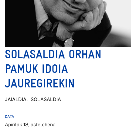
SOLASALDIA ORHAN
PAMUK IDOIA
JAUREGIREKIN
JAIALDIA
, SOLASALDIA
DATA
Apirilak 18, astelehena