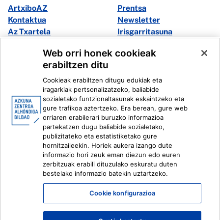
ArtxiboAZ
Prentsa
Kontaktua
Newsletter
Az Txartela
Irisgarritasuna
Multimedia
Web orri honek cookieak
erabiltzen ditu
Facebook
X
Cookieak erabiltzen ditugu edukiak eta
Instagram
Youtube
iragarkiak pertsonalizatzeko, baliabide
Linkedin
Ivoox
sozialetako funtzionaltasunak eskaintzeko eta
gure trafikoa aztertzeko. Era berean, gure web
orriaren erabilerari buruzko informazioa
Lege informazioa
Barneko Informazio Sistema
partekatzen dugu baliabide sozialetako,
publizitateko eta estatistiketako gure
hornitzaileekin. Horiek aukera izango dute
informazio hori zeuk eman diezun edo euren
zerbitzuak erabili dituzulako eskuratu duten
bestelako informazio batekin uztartzeko.
Cookie konfigurazioa