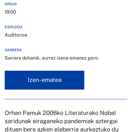
ORDUA
19:00
ESPAZIOA
Auditorioa
SARRERA
Sarrera dohanik, aurrez izena emanez gero.
Izen-ematea
Orhan Pamuk 2006ko Literaturako Nobel
saridunak eiraganeko pandemiak aztergai
dituen bere azken eleberria aurkeztuko du