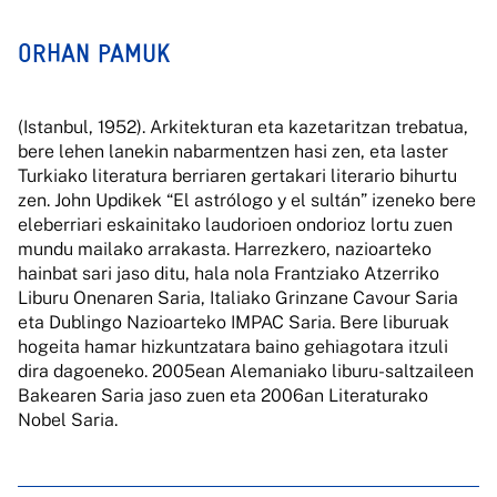
ORHAN PAMUK
(Istanbul, 1952). Arkitekturan eta kazetaritzan trebatua,
bere lehen lanekin nabarmentzen hasi zen, eta laster
Turkiako literatura berriaren gertakari literario bihurtu
zen. John Updikek “El astrólogo y el sultán” izeneko bere
eleberriari eskainitako laudorioen ondorioz lortu zuen
mundu mailako arrakasta. Harrezkero, nazioarteko
hainbat sari jaso ditu, hala nola Frantziako Atzerriko
Liburu Onenaren Saria, Italiako Grinzane Cavour Saria
eta Dublingo Nazioarteko IMPAC Saria. Bere liburuak
hogeita hamar hizkuntzatara baino gehiagotara itzuli
dira dagoeneko. 2005ean Alemaniako liburu-saltzaileen
Bakearen Saria jaso zuen eta 2006an Literaturako
Nobel Saria.