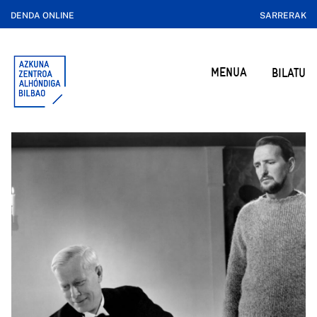
DENDA ONLINE
SARRERAK
MENUA
BILATU