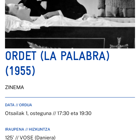
ORDET (LA PALABRA)
(1955)
ZINEMA
DATA // ORDUA
Otsailak 1, osteguna // 17:30 eta 19:30
IRAUPENA // HIZKUNTZA
125’ // VOSE (Daniera)