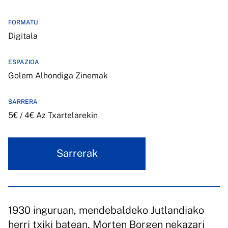
FORMATU
Digitala
ESPAZIOA
Golem Alhondiga Zinemak
SARRERA
5€ / 4€ Az Txartelarekin
Sarrerak
1930 inguruan, mendebaldeko Jutlandiako
herri txiki batean, Morten Borgen nekazari