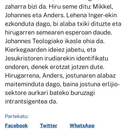
zaharra bizi da. Hiru seme ditu: Mikkel,
Johannes eta Anders. Lehena Inger-ekin
ezkonduta dago, bi alaba txiki dituzte eta
hirugarren semearen esperoan daude.
Johannes Teologiako ikasle ohia da.
Kierkegaarden ideiez jabetu, eta
Jesukristoren irudiarekin identifikatu
ondoren, denek erotzat jotzen dute.
Hirugarrena, Anders, jostunaren alabaz
maiteminduta dago, baina jostuna erlijio-
sektore aurkari bateko buruzagi
intrantsigentea da.
Partekatu:
Facebook
Twitter
WhatsApp