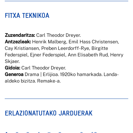
FITXA TEKNIKOA
Zuzendaritza:
Carl Theodor Dreyer.
Antzezleak:
Henrik Malberg, Emil Hass Christensen,
Cay Kristiansen, Preben Leerdorff-Rye, Birgitte
Federspiel, Ejner Federspiel, Ann Elisabeth Rud, Henry
Skjaer.
Gidoia:
Carl Theodor Dreyer.
Generoa
Drama | Erlijioa. 1920ko hamarkada. Landa-
aldeko bizitza.
Remake
-a
.
ERLAZIONATUTAKO JARDUERAK