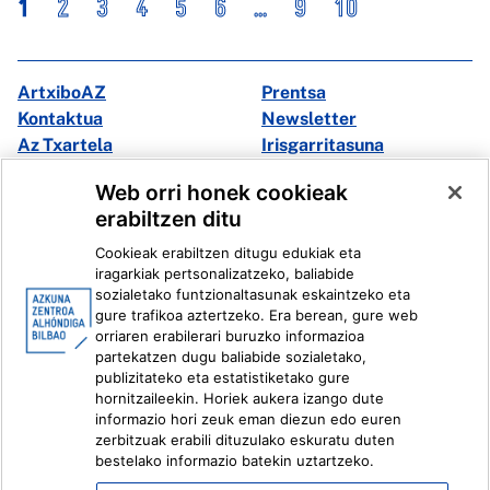
1
2
3
4
5
6
...
9
10
ArtxiboAZ
Prentsa
Kontaktua
Newsletter
Az Txartela
Irisgarritasuna
Multimedia
Web orri honek cookieak
erabiltzen ditu
Facebook
X
Cookieak erabiltzen ditugu edukiak eta
Instagram
Youtube
iragarkiak pertsonalizatzeko, baliabide
Linkedin
Ivoox
sozialetako funtzionaltasunak eskaintzeko eta
gure trafikoa aztertzeko. Era berean, gure web
orriaren erabilerari buruzko informazioa
Lege informazioa
Barneko Informazio Sistema
partekatzen dugu baliabide sozialetako,
publizitateko eta estatistiketako gure
hornitzaileekin. Horiek aukera izango dute
informazio hori zeuk eman diezun edo euren
zerbitzuak erabili dituzulako eskuratu duten
bestelako informazio batekin uztartzeko.