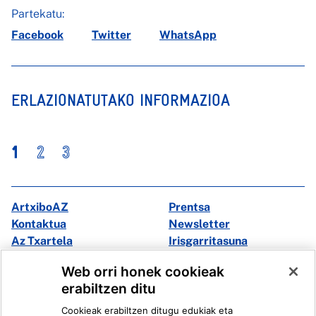
Partekatu:
Facebook
Twitter
WhatsApp
ERLAZIONATUTAKO INFORMAZIOA
1
2
3
ArtxiboAZ
Prentsa
Kontaktua
Newsletter
Az Txartela
Irisgarritasuna
Multimedia
Web orri honek cookieak
erabiltzen ditu
Facebook
X
Cookieak erabiltzen ditugu edukiak eta
Instagram
Youtube