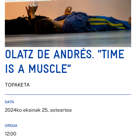
OLATZ DE ANDRÉS. “TIME
IS A MUSCLE”
TOPAKETA
DATA
2024ko ekainak 25, asteartea
ORDUA
12:00