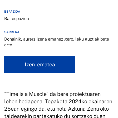
ESPAZIOA
Bat espazioa
SARRERA
Dohainik, aurerz izena emanez gero, leku guztiak bete
arte
Izen-ematea
"Time is a Muscle" da bere proiektuaren
lehen hedapena. Topaketa 2024ko ekainaren
25ean egingo da, eta hola Azkuna Zentroko
taldearekin partekatuko du sortzeko duen