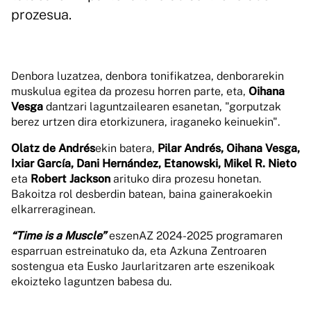
prozesua.
Denbora luzatzea, denbora tonifikatzea, denborarekin
muskulua egitea da prozesu horren parte, eta,
Oihana
Vesga
dantzari laguntzailearen esanetan, "gorputzak
berez urtzen dira etorkizunera, iraganeko keinuekin".
Olatz de Andrés
ekin batera,
Pilar Andrés, Oihana Vesga,
Ixiar García, Dani Hernández, Etanowski, Mikel R. Nieto
eta
Robert Jackson
arituko dira prozesu honetan.
Bakoitza rol desberdin batean, baina gainerakoekin
elkarreraginean.
“Time is a Muscle”
eszenAZ 2024-2025 programaren
esparruan estreinatuko da, eta Azkuna Zentroaren
sostengua eta Eusko Jaurlaritzaren arte eszenikoak
ekoizteko laguntzen babesa du.