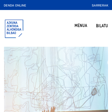
DENDA ONLINE
SARRERAK
MENUA
BILATU