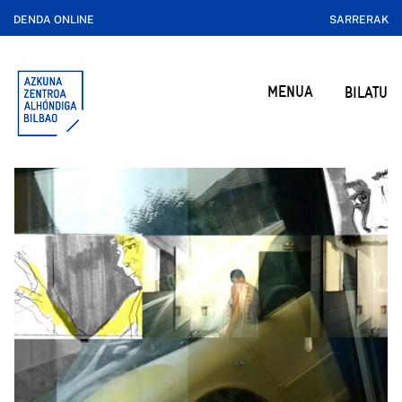
DENDA ONLINE
SARRERAK
MENUA
BILATU