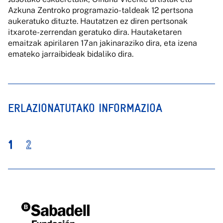
Azkuna Zentroko programazio-taldeak 12 pertsona
aukeratuko dituzte. Hautatzen ez diren pertsonak
itxarote-zerrendan geratuko dira. Hautaketaren
emaitzak apirilaren 17an jakinaraziko dira, eta izena
emateko jarraibideak bidaliko dira.
ERLAZIONATUTAKO INFORMAZIOA
1
2