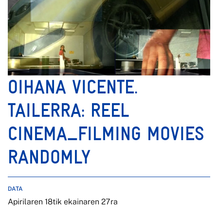
OIHANA VICENTE.
TAILERRA: REEL
CINEMA_FILMING MOVIES
RANDOMLY
DATA
Apirilaren 18tik ekainaren 27ra