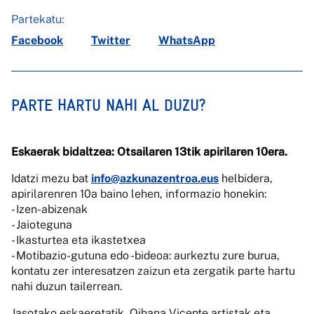
Partekatu:
Facebook
Twitter
WhatsApp
PARTE HARTU NAHI AL DUZU?
Eskaerak bidaltzea: Otsailaren 13tik apirilaren 10era.
Idatzi mezu bat
info@azkunazentroa.eus
helbidera,
apirilarenren 10a baino lehen, informazio honekin:
- Izen-abizenak
- Jaioteguna
- Ikasturtea eta ikastetxea
- Motibazio-gutuna edo -bideoa: aurkeztu zure burua,
kontatu zer interesatzen zaizun eta zergatik parte hartu
nahi duzun tailerrean.
Jasotako eskaeretatik, Oihana Vicente artistak eta