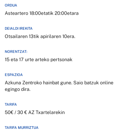
ORDUA
Asteartero 18:00etatik 20:00etara
DEIALDI IREKITA
Otsailaren 13tik apirilaren 10era.
NORENTZAT:
15 eta 17 urte arteko pertsonak
ESPAZIOA
Azkuna Zentroko hainbat gune. Saio batzuk online
egingo dira.
TARIFA
50€ / 30 € AZ Txartelarekin
TARIFA MURRIZTUA