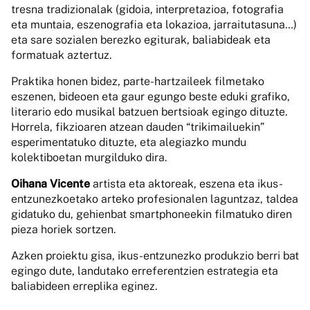
tresna tradizionalak (gidoia, interpretazioa, fotografia
eta muntaia, eszenografia eta lokazioa, jarraitutasuna…)
eta sare sozialen berezko egiturak, baliabideak eta
formatuak aztertuz.
Praktika honen bidez, parte-hartzaileek filmetako
eszenen, bideoen eta gaur egungo beste eduki grafiko,
literario edo musikal batzuen bertsioak egingo dituzte.
Horrela, fikzioaren atzean dauden “trikimailuekin”
esperimentatuko dituzte, eta alegiazko mundu
kolektiboetan murgilduko dira.
Oihana Vicente
artista eta aktoreak, eszena eta ikus-
entzunezkoetako arteko profesionalen laguntzaz, taldea
gidatuko du, gehienbat smartphoneekin filmatuko diren
pieza horiek sortzen.
Azken proiektu gisa, ikus-entzunezko produkzio berri bat
egingo dute, landutako erreferentzien estrategia eta
baliabideen erreplika eginez.