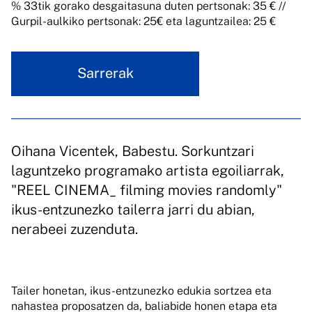
% 33tik gorako desgaitasuna duten pertsonak: 35 € //
Gurpil-aulkiko pertsonak: 25€ eta laguntzailea: 25 €
Sarrerak
Oihana Vicentek, Babestu. Sorkuntzari
laguntzeko programako artista egoiliarrak,
"REEL CINEMA_ filming movies randomly"
ikus-entzunezko tailerra jarri du abian,
nerabeei zuzenduta.
Tailer honetan, ikus-entzunezko edukia sortzea eta
nahastea proposatzen da, baliabide honen etapa eta