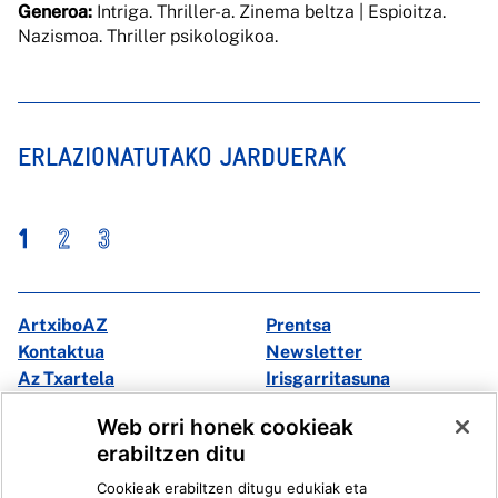
Generoa
:
Intriga. Thriller-a. Zinema beltza | Espioitza.
Nazismoa. Thriller psikologikoa.
ERLAZIONATUTAKO JARDUERAK
1
2
3
ArtxiboAZ
Prentsa
Kontaktua
Newsletter
Az Txartela
Irisgarritasuna
Multimedia
Web orri honek cookieak
erabiltzen ditu
Facebook
X
Cookieak erabiltzen ditugu edukiak eta
Instagram
Youtube