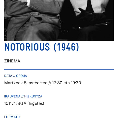
NOTORIOUS (1946)
ZINEMA
DATA // ORDUA
Martxoak 5, asteartea // 17:30 eta 19:30
IRAUPENA // HIZKUNTZA
101’ // JBGA (Ingeles)
FORMATU