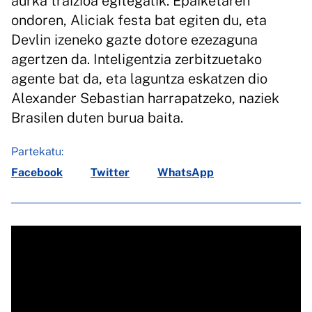
aurka traizioa egitegatik. Epaiketaren
ondoren, Aliciak festa bat egiten du, eta
Devlin izeneko gazte dotore ezezaguna
agertzen da. Inteligentzia zerbitzuetako
agente bat da, eta laguntza eskatzen dio
Alexander Sebastian harrapatzeko, naziek
Brasilen duten burua baita.
Partekatu:
Facebook
Twitter
WhatsApp