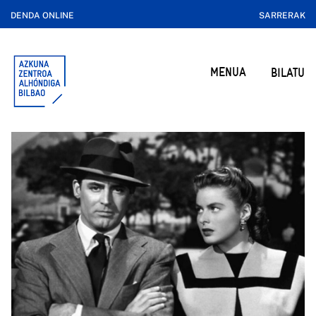
DENDA ONLINE
SARRERAK
MENUA
BILATU