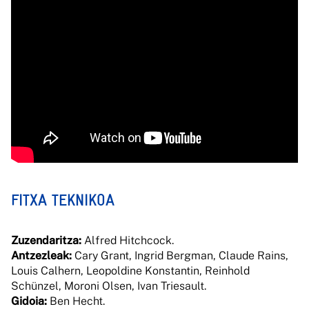
FITXA TEKNIKOA
Zuzendaritza:
Alfred Hitchcock.
Antzezleak:
Cary Grant, Ingrid Bergman, Claude Rains,
Louis Calhern, Leopoldine Konstantin, Reinhold
Schünzel, Moroni Olsen, Ivan Triesault.
Gidoia:
Ben Hecht.