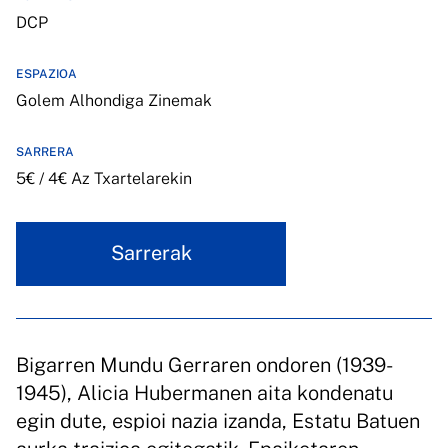
DCP
ESPAZIOA
Golem Alhondiga Zinemak
SARRERA
5€ / 4€ Az Txartelarekin
Sarrerak
Bigarren Mundu Gerraren ondoren (1939-
1945), Alicia Hubermanen aita kondenatu
egin dute, espioi nazia izanda, Estatu Batuen